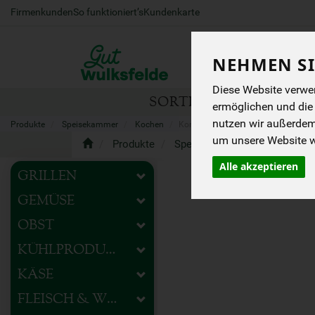
Firmenkunden
So funktioniert’s
Kundenkarte
NEHMEN SI
Diese Website verwen
SORTIMENT
HOFEIG
ermöglichen und die
nutzen wir außerde
Produkte
Speisekammer
Kochen
Konserviertes
um unsere Website we
Produkte
Speisekammer
Kochen
Alle akzeptieren
GRILLEN
GEMÜSE
OBST
KÜHLPRODUKTE
KÄSE
FLEISCH & WURST