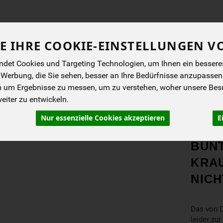
Produkt
E IHRE COOKIE-EINSTELLUNGEN V
det Cookies und Targeting Technologien, um Ihnen ein besseres 
ENES
BIOKISTEN
ANGEBOTE
NEUES
I
 Werbung, die Sie sehen, besser an Ihre Bedürfnisse anzupassen
m um Ergebnisse zu messen, um zu verstehen, woher unsere Be
iter zu entwickeln.
Konserviertes
Nur essenzielle Cookies akzeptieren
E
PRO
BUN
KRA
NICH
Das von D
leider zur