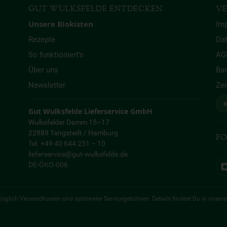
GUT WULKSFELDE ENTDECKEN
VE
Unsere Biokisten
Im
Rezepte
Da
So funktioniert’s
AG
Über uns
Bar
Newsletter
Zer
↩
Gut Wulksfelde Lieferservice GmbH
Wulksfelder Damm 15–17
22889 Tangstedt / Hamburg
FO
Tel. +49 40 644 251 – 10
lieferservice@gut-wulksfelde.de
DE-ÖKO-006
 zuzüglich Versandkosten und optionaler Servicegebühren. Details findest Du in unser