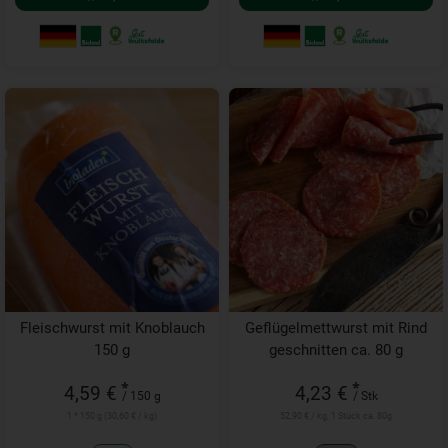
Fleischwurst mit Knoblauch
Geflügelmettwurst mit Rind
150 g
geschnitten ca. 80 g
*
*
4,59 €
4,23 €
/ 150 g
/ Stk
1 * 150 g (30,60 € / kg)
52,90 € / kg, 1 Stück ca. 80g