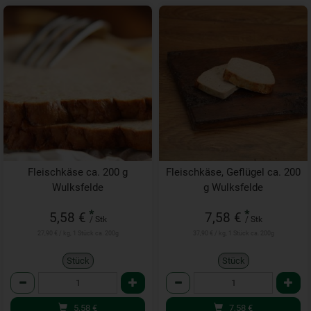
Fleischkäse ca. 200 g
Fleischkäse, Geflügel ca. 200
Wulksfelde
g Wulksfelde
*
*
5,58 €
7,58 €
/ Stk
/ Stk
27,90 € / kg, 1 Stück ca. 200g
37,90 € / kg, 1 Stück ca. 200g
Stück
Stück
Anzahl
Anzahl
5,58
€
7,58
€