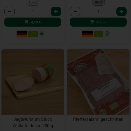
150 g
Stück
Anzahl
Anzahl
4,59
€
4,23
€
Jagdwurst im Stück
Pfeffersalami geschnitten
Wulksfelde ca. 200 g