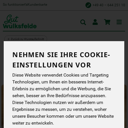
So funktioniert’s
Kundenkarte
+49 40 – 644 251 10
Toggle
cart
← Zurück zu Wurstaufschnitt
WURST GEMISCHT
NEHMEN SIE IHRE COOKIE-
Hersteller
Allergene
EINSTELLUNGEN VOR
Diese Website verwendet Cookies und Targeting
Technologien, um Ihnen ein besseres Internet-
Erlebnis zu ermöglichen und die Werbung, die Sie
sehen, besser an Ihre Bedürfnisse anzupassen.
Diese Technologien nutzen wir außerdem um
Ergebnisse zu messen, um zu verstehen, woher
unsere Besucher kommen oder um unsere Website
weiter zu entwickeln.