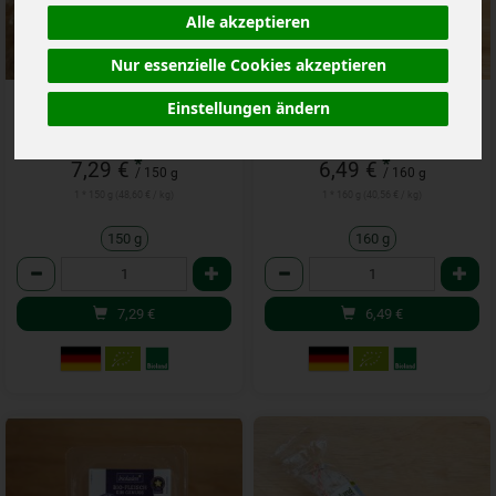
Alle akzeptieren
Nur essenzielle Cookies akzeptieren
Colbassa luftgetrocknet
Corned Beef Rind
Einstellungen ändern
*
*
7,29 €
6,49 €
/ 150 g
/ 160 g
1 * 150 g (48,60 € / kg)
1 * 160 g (40,56 € / kg)
150 g
160 g
Anzahl
Anzahl
7,29
€
6,49
€