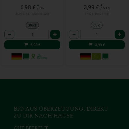
*
*
6,98 €
3,99 €
/ Stk
/ 60 g
34,90 € / kg, 1 Stück ca. 200g
1 * 60 g (66,50 € / kg)
Stück
60 g
Anzahl
Anzahl
6,98
€
3,99
€
BIO AUS ÜBERZEUGUNG, DIREKT
ZU DIR NACH HAUSE
GUT BETREUT