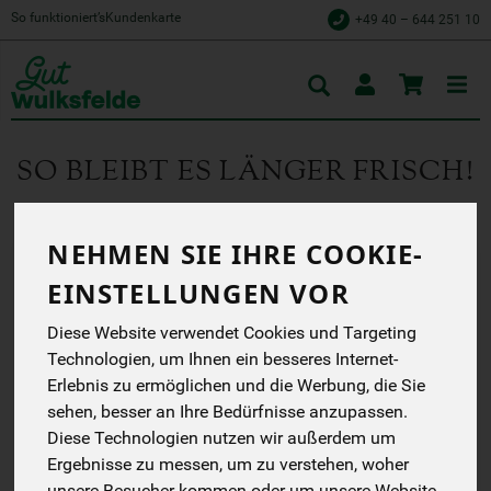
So funktioniert’s
Kundenkarte
+49 40 – 644 251 10
Toggle
cart
SO BLEIBT ES LÄNGER FRISCH!
GEMÜSE &OBST RICHTIG LAGERN – SO
NEHMEN SIE IHRE COOKIE-
BLEIBT ES LÄNGER FRISCH
EINSTELLUNGEN VOR
Hier erfährst Du, wie Du unser Bio-Gemüse und Obst richtig
Diese Website verwendet Cookies und Targeting
lagern – übersichtlich nach Kategorien. So bleiben
Karotten, Salate, Äpfel, Beeren &Co. länger frisch.
Technologien, um Ihnen ein besseres Internet-
Erlebnis zu ermöglichen und die Werbung, die Sie
Gemüse
Obst
Sonsti
sehen, besser an Ihre Bedürfnisse anzupassen.
Diese Technologien nutzen wir außerdem um
Ergebnisse zu messen, um zu verstehen, woher
Wurzelgemüse
Blattgemüse
Kohl
unsere Besucher kommen oder um unsere Website