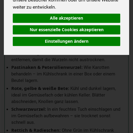
weiter zu entwickeln.
WURZELGEMÜSE RICHTIG LAGERN
Alle akzeptieren
Beispiele:
Karotten, Rote Bete, Pastinaken, Sellerie,
Schwarzwurzel, Rettich, Radieschen …
Nur essenzielle Cookies akzeptieren
Klassische Sorten
Seltene Sorten
Exotische Sort
Einstellungen ändern
Karotten (Möhren):
Im Gemüsefach, ungeschält, in
einem leicht geöffneten Beutel oder einer Box. Grün
entfernen, damit die Wurzeln nicht austrocknen.
Pastinaken & Petersilienwurzel:
Wie Karotten
behandeln – im Kühlschrank in einer Box oder einem
Beutel lagern.
Rote, gelbe & weiße Bete:
Kühl und dunkel lagern,
ideal im Gemüsefach oder kühlen Keller. Blätter
abschneiden, Knollen ganz lassen.
Schwarzwurzel:
In ein feuchtes Tuch einschlagen und
im Gemüsefach aufbewahren – sie trocknet sonst
schnell aus.
Rettich & Radieschen:
Ohne Grün im Kühlschrank