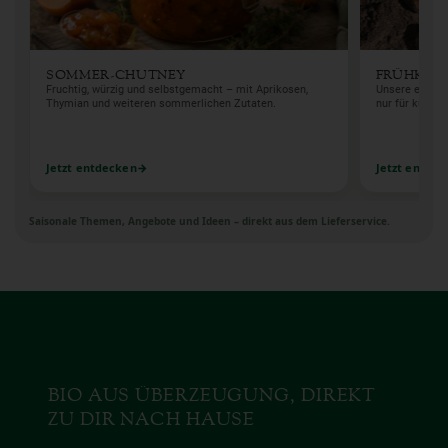
SOMMER-CHUTNEY
FRÜHKAR
Fruchtig, würzig und selbstgemacht – mit Aprikosen,
Unsere erste K
Thymian und weiteren sommerlichen Zutaten.
nur für kurze Z
Jetzt entdecken
Jetzt entde
Saisonale Themen, Angebote und Ideen – direkt aus dem Lieferservice.
BIO AUS ÜBERZEUGUNG, DIREKT
ZU DIR NACH HAUSE