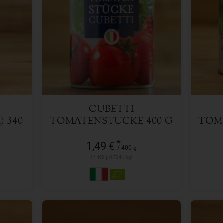
400 g
Anzahl
Anzah
1,49
€
CUBETTI
 340
TOMATENSTÜCKE 400 G
TOM
*
1,49 €
/ 400 g
1 * 400 g (3,73 € / kg)