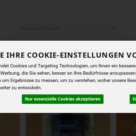
Produkt
ENES
BIOKISTEN
ANGEBOTE
NEUES
I
E IHRE COOKIE-EINSTELLUNGEN V
det Cookies und Targeting Technologien, um Ihnen ein besseres 
KTE
 Werbung, die Sie sehen, besser an Ihre Bedürfnisse anzupassen
m um Ergebnisse zu messen, um zu verstehen, woher unsere Be
iter zu entwickeln.
rung
Allergene
Nur essenzielle Cookies akzeptieren
E