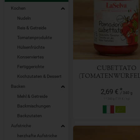
Kochen
Nudeln
340 g
Anzahl
Reis & Getreide
Tomatenprodukte
2,69
€
Hülsenfrüchte
Konserviertes
Fertiggerichte
CUBETTATO
(TOMATENWÜRFEL)
Kochzutaten & Dessert
G
Backen
*
2,69 €
/ 340 g
Mehl & Getreide
1 * 340 g (7,91 € / kg)
Backmischungen
Backzutaten
Aufstriche
herzhafte Aufstriche