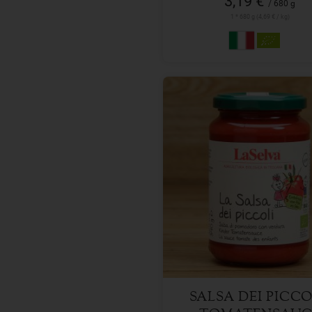
3,19 €
/ 680 g
1 * 680 g (4,69 € / kg)
340 g
Anzahl
2,99
€
SALSA DEI PICCO