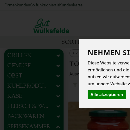
Firmenkunden
So funktioniert’s
Kundenkarte
SORTIMENT
HOFEIG
NEHMEN SI
← Zurück zu Kochen
GRILLEN
Diese Website verwen
TOMATENPRODU
GEMÜSE
ermöglichen und die
OBST
nutzen wir außerde
um unsere Website we
Hersteller
Ernäh
KÜHLPRODUKTE
Alle akzeptieren
KÄSE
FLEISCH & WURST
BACKWAREN
SPEISEKAMMER