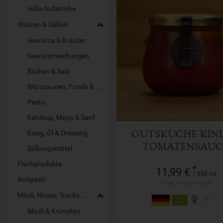
süße Aufstriche
Würzen & Süßen
Gewürze & Kräuter
Gewürzmischungen
650 ml
Anzahl
Brühen & Salz
Würzsaucen, Fonds & Pasten
11,99
€
Pesto
Ketchup, Mayo & Senf
Essig, Öl & Dressing
GUTSKÜCHE KIN
TOMATENSAUC
Süßungsmittel
Fischprodukte
*
11,99 €
/ 650 ml
Antipasti
1 * 650 ml (18,44 € / Liter)
Müsli, Nüsse, Trockenfrüchte
Müsli & Krunchys