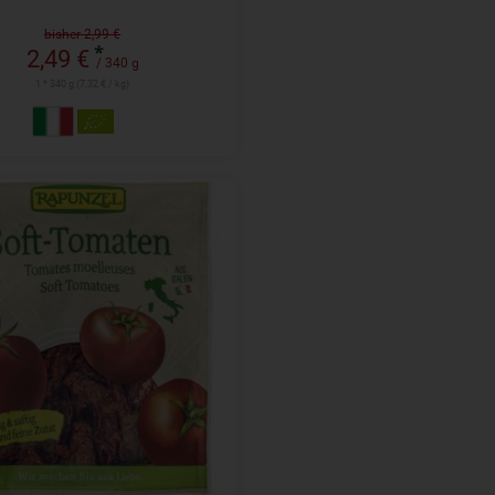
bisher 2,99 €
*
2,49 €
/ 340 g
1 * 340 g (7,32 € / kg)
100 g
l
3,99
€