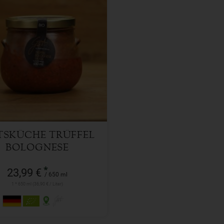
650 ml
l
23,99
€
TSKÜCHE TRÜFFEL
BOLOGNESE
*
23,99 €
/ 650 ml
1 * 650 ml (36,90 € / Liter)