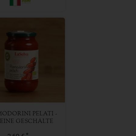
550 g
l
bald wieder verfügbar
ODORINI PELATI -
EINE GESCHÄLTE
TOMATEN
*