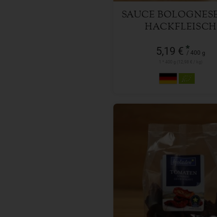
SAUCE BOLOGNESE
HACKFLEISCH
*
5,19 €
/ 400 g
1 * 400 g (12,98 € / kg)
100 g
Anzahl
2,99
€