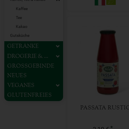
Kaffee
Tee
Kakao
Gutsküche
GETRÄNKE
DROGERIE & HAUSHALT
680 g
GROSSGEBINDE
Anzahl
NEUES
3,19
€
VEGANES
GLUTENFREIES
PASSATA RUSTI
*