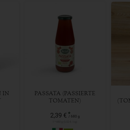
680 g
Anzahl
Anzah
2,39
€
 IN
PASSATA (PASSIERTE
T
TOMATEN)
(TO
*
2,39 €
/ 680 g
1 * 680 g (3,52 € / kg)