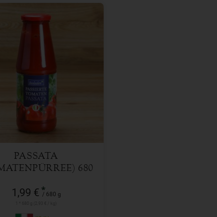
680 g
l
1,99
€
PASSATA
MATENPÜRREE) 680
ML
*
1,99 €
/ 680 g
1 * 680 g (2,93 € / kg)