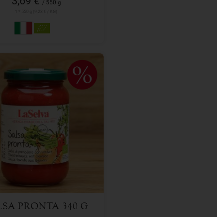
3,69 €
/ 550 g
1 * 550 g (9,23 € / KG)
340 g
l
2,49
€
LSA PRONTA 340 G