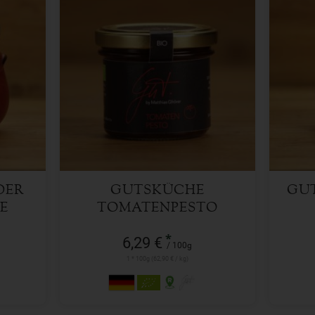
100g
Anzahl
Anzah
6,29
€
DER
GUTSKÜCHE
GU
E
TOMATENPESTO
*
6,29 €
/ 100g
1 * 100g (62,90 € / kg)