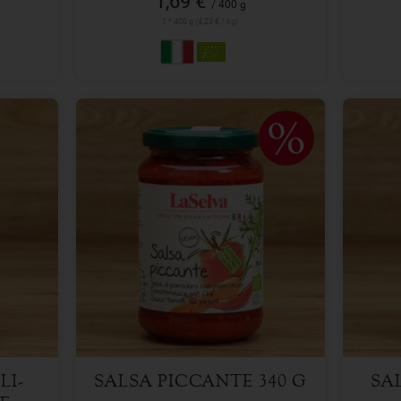
1,69 €
/ 400 g
1 * 400 g (4,23 € / kg)
340 g
Anzahl
Anzah
2,49
€
LI-
SALSA PICCANTE 340 G
SA