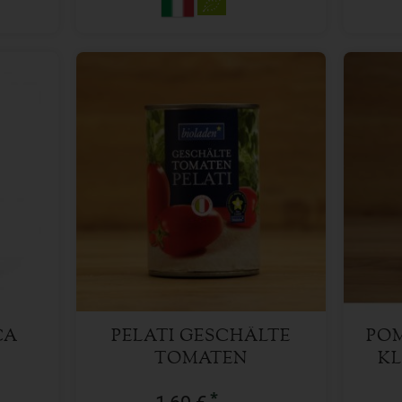
400 g
Anzahl
Anzah
1,69
€
CA
PELATI GESCHÄLTE
POM
TOMATEN
KL
*