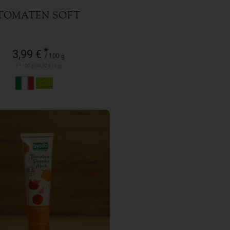
TOMATEN SOFT
*
3,99 €
/ 100 g
1 * 100 g (39,90 € / kg)
200 g
l
2,99
€