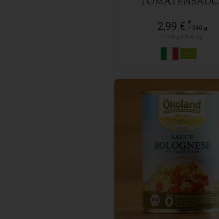
TOMATENSAUC
KINDER
*
2,99 €
/ 340 g
1 * 340 g (8,79 € / kg)
400 g
Anzahl
5,19
€