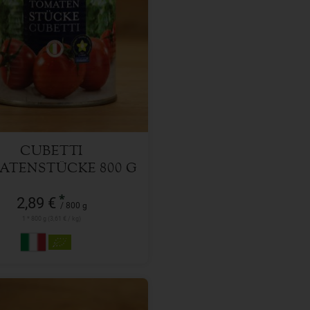
800 g
l
2,89
€
CUBETTI
ATENSTÜCKE 800 G
*
2,89 €
/ 800 g
1 * 800 g (3,61 € / kg)