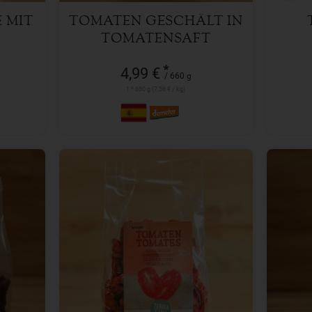
 MIT
TOMATEN GESCHÄLT IN
TOMATENSAFT
*
4,99 €
/ 660 g
1 * 660 g (7,56 € / kg)
100 g
Anzahl
Anzah
3,59
€