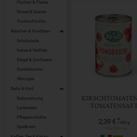
Flocken & Flakes
Nüsse & Saaten
Trockenfrüchte
Naschen & Knabbern
Schokolade
Kekse & Waffeln
400 g
Anzahl
Riegel & Confiserie
Kunterbuntes
2,39
€
Würziges
Baby & Kind
Babynahrung
KIRSCHTOMATEN
TOMATENSAF
Leckereien
Pflegeprodukte
*
2,39 €
/ 400 g
Spielkram
1 * 400 g (5,98 € / kg)
Kaffee, Tee & Kakao