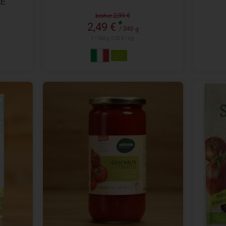
E
bisher 2,99 €
*
2,49 €
/ 340 g
1 * 340 g (7,32 € / kg)
660 g
Anzahl
Anzah
4,99
€