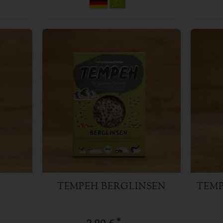
185 g
Anzahl
Anzah
3,89
€
TEMPEH BERGLINSEN
TEMP
*