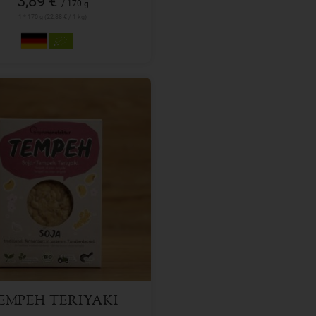
3,89 €
/ 170 g
1 * 170 g (22,88 € / 1 kg)
200 g
l
3,99
€
EMPEH TERIYAKI