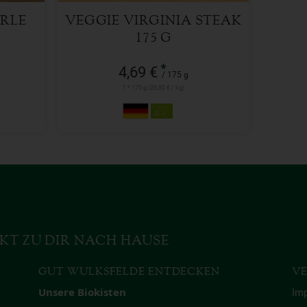
RLE
VEGGIE VIRGINIA STEAK
175 G
*
4,69 €
/ 175 g
1 * 175 g (26,80 € / kg)
KT ZU DIR NACH HAUSE
GUT WULKSFELDE ENTDECKEN
VE
Unsere Biokisten
Im