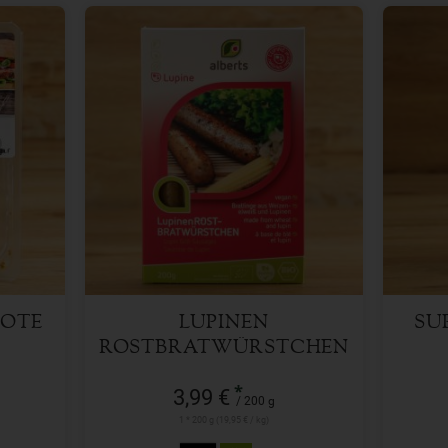
200 g
Anzahl
Anzah
3,99
€
ROTE
LUPINEN
SU
ROSTBRATWÜRSTCHEN
200 G
*
3,99 €
/ 200 g
1 * 200 g (19,95 € / kg)