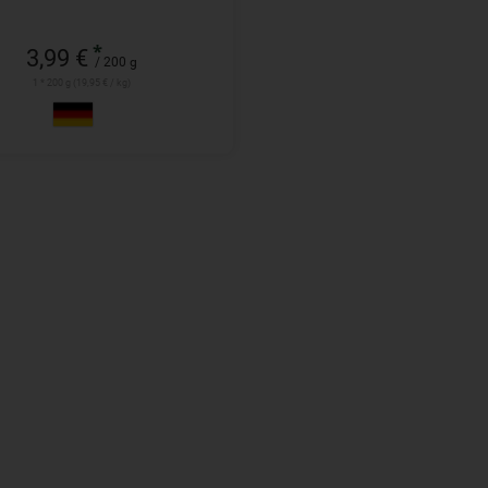
*
3,99 €
/ 200 g
1 * 200 g (19,95 € / kg)