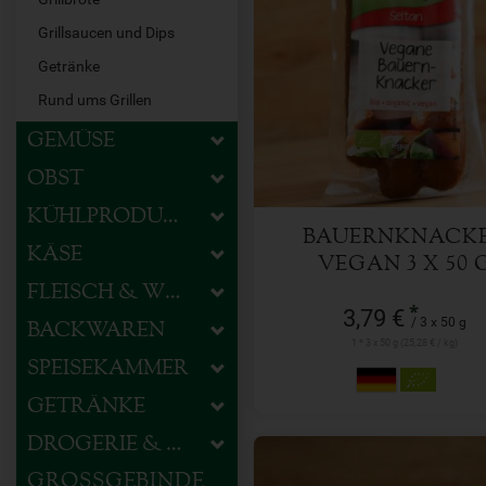
Grillsaucen und Dips
3 x 50 g
Getränke
Anzahl
Rund ums Grillen
GEMÜSE
3,79
€
OBST
KÜHLPRODUKTE
BAUERNKNACK
KÄSE
VEGAN 3 X 50 
FLEISCH & WURST
*
3,79 €
/ 3 x 50 g
BACKWAREN
1 * 3 x 50 g (25,28 € / kg)
SPEISEKAMMER
GETRÄNKE
DROGERIE & HAUSHALT
GROSSGEBINDE