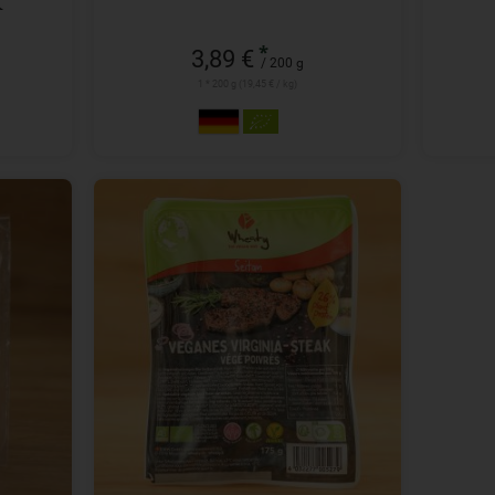
R
*
3,89 €
/ 200 g
1 * 200 g (19,45 € / kg)
175 g
Anzahl
4,69
€