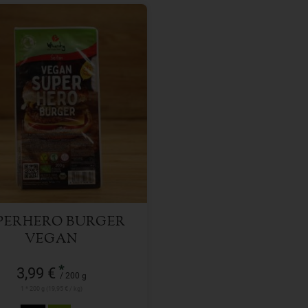
200 g
l
3,99
€
PERHERO BURGER
VEGAN
*
3,99 €
/ 200 g
1 * 200 g (19,95 € / kg)