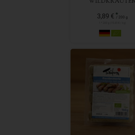
WILDKRÄUTE
*
3,89 €
/ 200 g
1 * 200 g (19,45 € / kg)
160 g
Anzahl
3,29
€