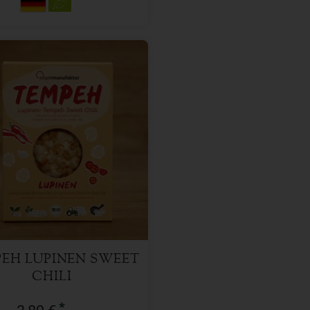
170 g
l
3,89
€
EH LUPINEN SWEET
CHILI
*