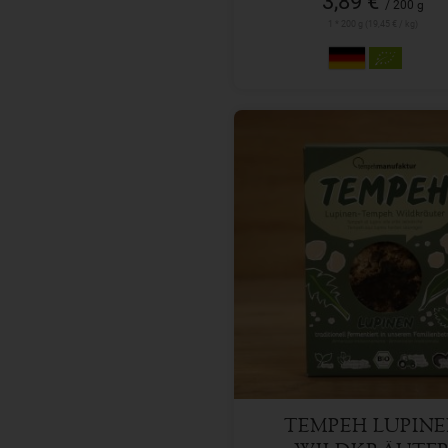
3,89 €
/ 200 g
1 * 200 g (19,45 € / kg)
200 g
Anzahl
3,89
€
TEMPEH LUPIN