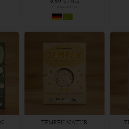
3,89 €
/ 185 g
1 * 185 g (21,03 € / kg)
200 g
Anzahl
Anzah
3,89
€
EN
TEMPEH NATUR
T