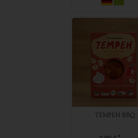
200 g
Anzahl
3,89
€
TEMPEH BBQ
*