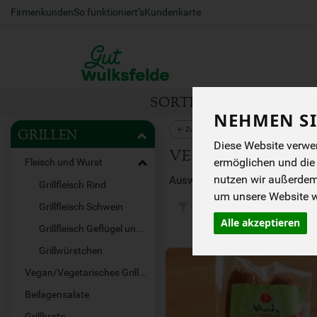
Firmenkunden
So funktioniert’s
Kundenkarte
SORTIMENT
HOFEIG
NEHMEN SI
← Zurück zu Grillen
GRILLEN
Diese Website verwen
VEGAN/VEGETARI
ermöglichen und die
Fleisch und Wurst
nutzen wir außerde
Grillfleisch Rind
um unsere Website we
Grillfleisch Schwein
Hersteller
Ernäh
Alle akzeptieren
Grillfleisch Geflügel und Lamm
Grillwürstchen
Vegan/Vegetarisches Grillen
Beilagensalate
Grillbrote