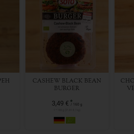
160 g
Anzahl
Anzah
3,49
€
PEH
CASHEW BLACK BEAN
CHO
BURGER
VE
*
3,49 €
/ 160 g
1 * 160 g (21,81 € / kg)