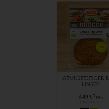
160 g
Anzahl
3,49
€
GEMÜSEBURGER 
LINSEN
*
3,49 €
/ 160 g
1 * 160 g (21,81 € / kg)