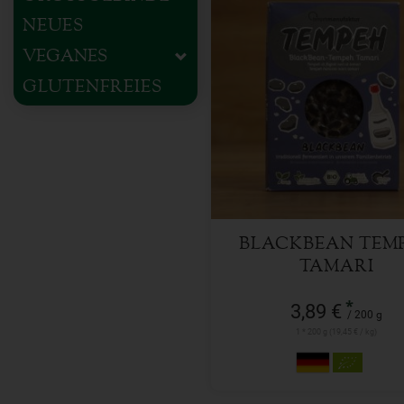
NEUES
VEGANES
GLUTENFREIES
200 g
Anzahl
3,89
€
BLACKBEAN TEM
TAMARI
*
3,89 €
/ 200 g
1 * 200 g (19,45 € / kg)