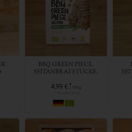
175 g
Anzahl
Anzah
4,99
€
ER
BBQ GREEN PIECE,
G
SEITANBRATSTÜCKE,
SE
MARINIERT
*
4,99 €
/ 175 g
1 * 175 g (28,51 € / kg)