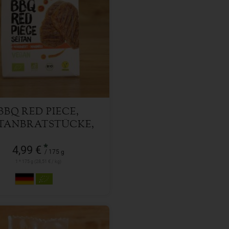
175 g
l
4,99
€
BBQ RED PIECE,
ITANBRATSTÜCKE,
MARINIERT
*
4,99 €
/ 175 g
1 * 175 g (28,51 € / kg)