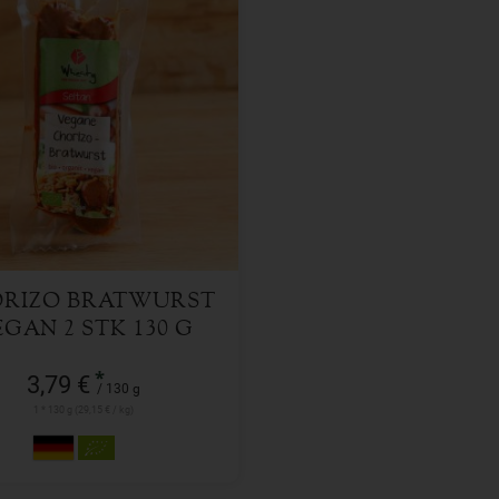
130 g
l
3,79
€
RIZO BRATWURST
GAN 2 STK 130 G
*
3,79 €
/ 130 g
1 * 130 g (29,15 € / kg)