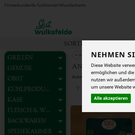
Firmenkunden
So funktioniert’s
Kundenkarte
SORTIMENT
HOFEIG
NEHMEN SI
← Zurück zu Speisekammer
GRILLEN
Diese Website verwen
ANTIPASTI
GEMÜSE
ermöglichen und die
OBST
nutzen wir außerde
um unsere Website we
Hersteller
Ernäh
KÜHLPRODUKTE
Alle akzeptieren
KÄSE
FLEISCH & WURST
BACKWAREN
SPEISEKAMMER