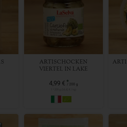
200 g
Anzahl
Anzah
4,99
€
LS
ARTISCHOCKEN
ART
VIERTEL IN LAKE
*
4,99 €
/ 200 g
1 * 200 g (34,42 € / kg)