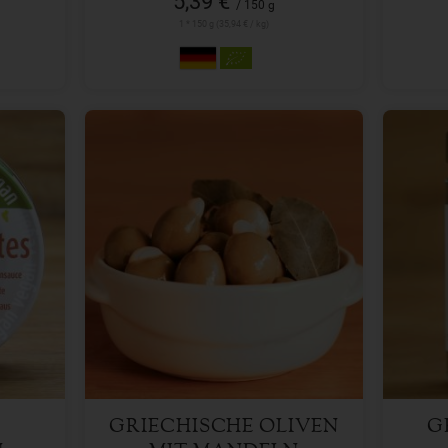
5,39 €
/ 150 g
1 * 150 g (35,94 € / kg)
150 g
Anzahl
Anzah
5,49
€
GRIECHISCHE OLIVEN
G