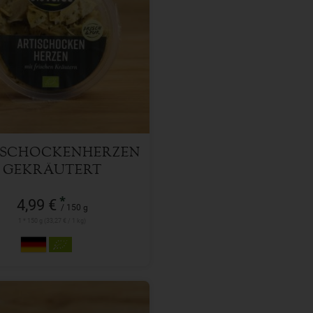
150 g
l
4,99
€
ISCHOCKENHERZEN
GEKRÄUTERT
*
4,99 €
/ 150 g
1 * 150 g (33,27 € / 1 kg)