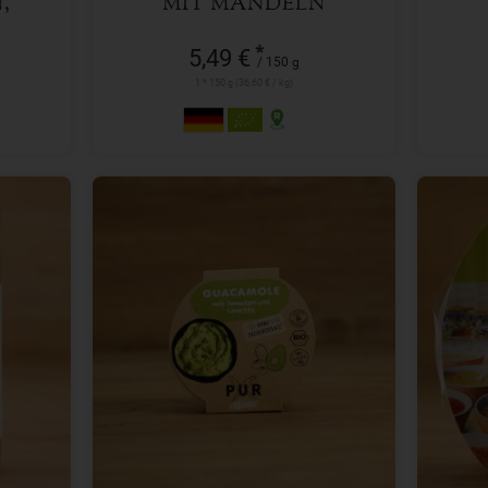
,
MIT MANDELN
*
5,49 €
/ 150 g
1 * 150 g (36,60 € / kg)
150 g
Anzahl
Anzah
bald wieder verfügbar