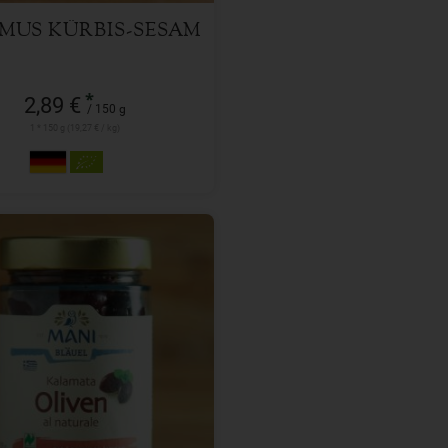
MUS KÜRBIS-SESAM
*
2,89 €
/ 150 g
1 * 150 g (19,27 € / kg)
180 g
l
4,59
€