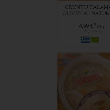
GRÜNE U KALAM
OLIVEN AL NATUR
ENTKERNT
*
4,59 €
/ 175 g
1 * 175 g (26,23 € / kg)
150 g
Anzahl
2,49
€