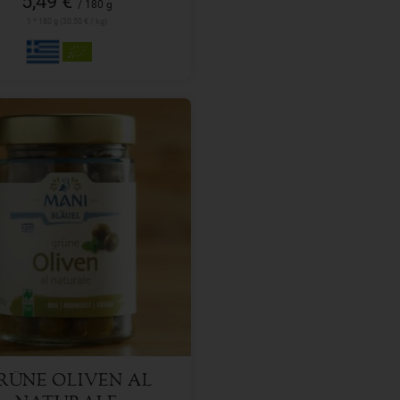
5,49 €
/ 180 g
1 * 180 g (30,50 € / kg)
180 g
l
4,59
€
RÜNE OLIVEN AL