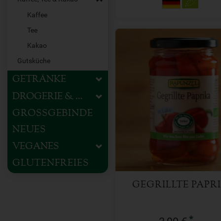
Kaffee
Tee
Kakao
Gutsküche
GETRÄNKE
DROGERIE & HAUSHALT
200 g
GROSSGEBINDE
Anzahl
NEUES
3,99
€
VEGANES
GLUTENFREIES
GEGRILLTE PAPR
*