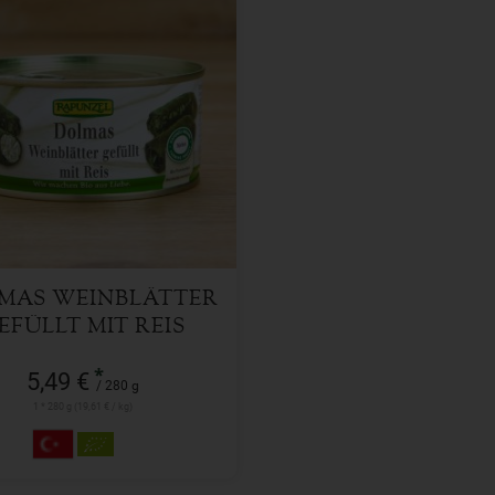
280 g
l
5,49
€
MAS WEINBLÄTTER
EFÜLLT MIT REIS
*
5,49 €
/ 280 g
1 * 280 g (19,61 € / kg)