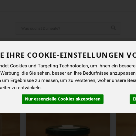
Produkt
ENES
BIOKISTEN
ANGEBOTE
NEUES
I
E IHRE COOKIE-EINSTELLUNGEN V
det Cookies und Targeting Technologien, um Ihnen ein besseres 
 Werbung, die Sie sehen, besser an Ihre Bedürfnisse anzupassen
m um Ergebnisse zu messen, um zu verstehen, woher unsere Be
iter zu entwickeln.
rung
Allergene
Nur essenzielle Cookies akzeptieren
E