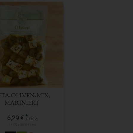
170 g
l
6,29
€
ETA-OLIVEN-MIX,
MARINIERT
*
6,29 €
/ 170 g
1 * 170 g (36,99 € / kg)