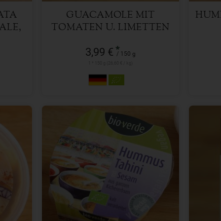
ATA
GUACAMOLE MIT
HUM
ALE,
TOMATEN U. LIMETTEN
*
3,99 €
/ 150 g
1 * 150 g (26,60 € / kg)
150 g
Anzahl
Anzah
2,79
€