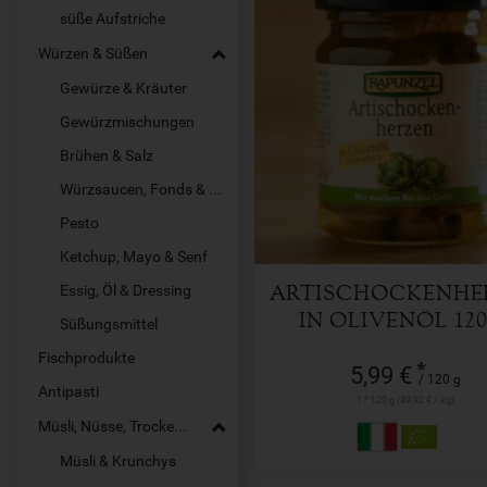
süße Aufstriche
Würzen & Süßen
Gewürze & Kräuter
Gewürzmischungen
120 g
Anzahl
Brühen & Salz
Würzsaucen, Fonds & Pasten
5,99
€
Pesto
Ketchup, Mayo & Senf
Essig, Öl & Dressing
ARTISCHOCKENHE
IN OLIVENÖL 12
Süßungsmittel
Fischprodukte
*
5,99 €
/ 120 g
Antipasti
1 * 120 g (49,92 € / kg)
Müsli, Nüsse, Trockenfrüchte
Müsli & Krunchys