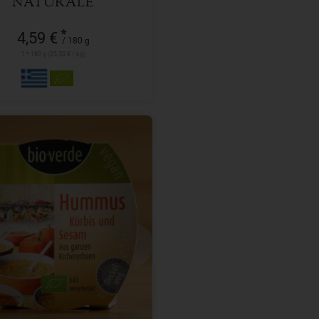
NATURALE
*
4,59 €
/ 180 g
1 * 180 g (25,50 € / kg)
150 g
l
2,89
€