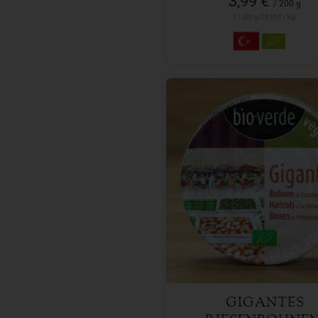
3,99 €
/ 200 g
1 * 200 g (19,95 € / kg)
190 g
Anzahl
3,89
€
GIGANTES