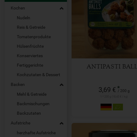
Kochen
Nudeln
200 g
Anzahl
Reis & Getreide
Tomatenprodukte
3,69
€
Hülsenfrüchte
Konserviertes
Fertiggerichte
ANTIPASTI BAL
Kochzutaten & Dessert
Backen
*
3,69 €
/ 200 g
Mehl & Getreide
1 * 200 g (18,45 € / kg)
Backmischungen
Backzutaten
Aufstriche
herzhafte Aufstriche