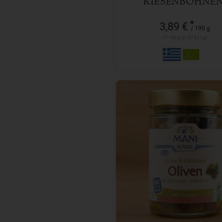
RIESENBOHNEN
MARINIERT
*
3,89 €
/ 190 g
1 * 190 g (21,87 € / kg)
175 g
Anzahl
4,59
€