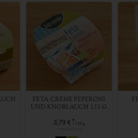
125 g
Anzahl
Anzah
3,79
€
AUCH
FETA CREME PEPERONI
F
UND KNOBLAUCH 125 G
*
3,79 €
/ 125 g
1 * 125 g (30,32 € / kg)