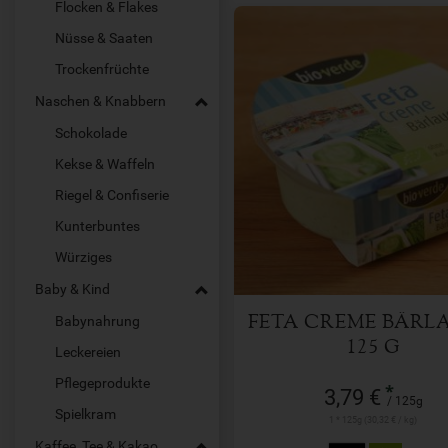
Flocken & Flakes
Nüsse & Saaten
Trockenfrüchte
Naschen & Knabbern
Schokolade
Kekse & Waffeln
125g
Anzahl
Riegel & Confiserie
Kunterbuntes
3,79
€
Würziges
Baby & Kind
Babynahrung
FETA CREME BÄRL
125 G
Leckereien
Pflegeprodukte
*
3,79 €
/ 125g
Spielkram
1 * 125g (30,32 € / kg)
Kaffee, Tee & Kakao