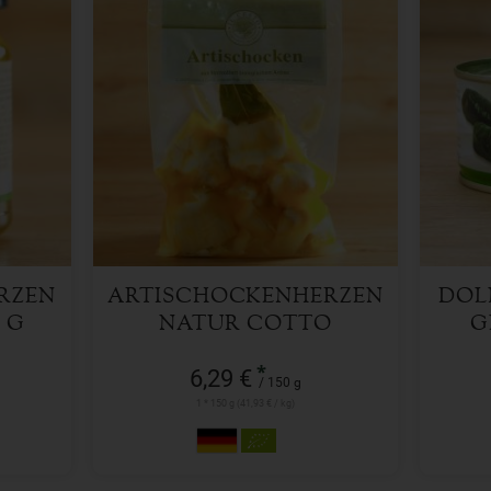
150 g
Anzahl
Anzah
6,29
€
RZEN
ARTISCHOCKENHERZEN
DOL
0 G
NATUR COTTO
G
*
6,29 €
/ 150 g
1 * 150 g (41,93 € / kg)