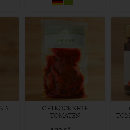
150 g
Anzahl
Anzah
5,39
€
IKA
GETROCKNETE
TOMATEN
TOM
*