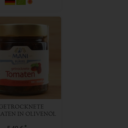
180 g
l
5,49
€
GETROCKNETE
ATEN IN OLIVENÖL
*