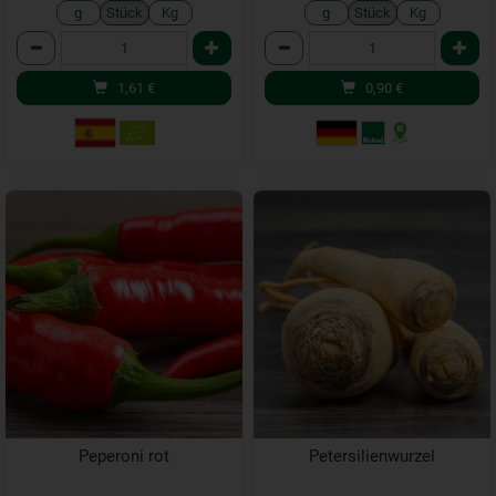
g
Stück
Kg
g
Stück
Kg
Anzahl
Anzahl
1,61
€
0,90
€
Peperoni rot
Petersilienwurzel