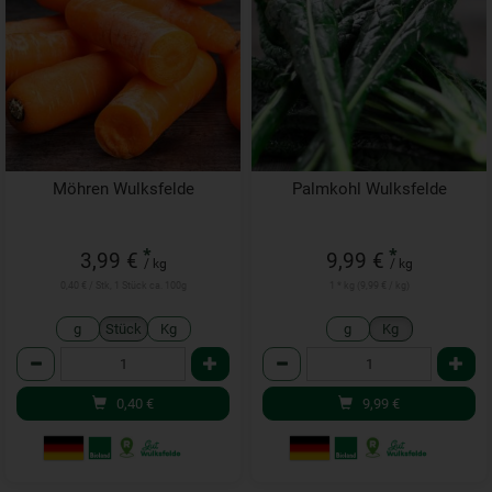
Möhren Wulksfelde
Palmkohl Wulksfelde
*
*
3,99 €
9,99 €
/ kg
/ kg
0,40 € / Stk, 1 Stück ca. 100g
1 * kg (9,99 € / kg)
g
Stück
Kg
g
Kg
Anzahl
Anzahl
0,40
€
9,99
€