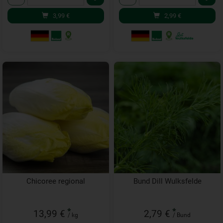
3,99
€
2,99
€
Chicoree regional
Bund Dill Wulksfelde
*
*
13,99 €
2,79 €
/ kg
/ Bund