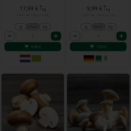
*
*
17,99 €
9,99 €
/ kg
/ kg
0,36 € / Stk, 1 Stück ca. 20g
1,20 € / Stk, 1 Stück ca. 120g
g
Stück
Kg
g
Stück
Kg
Anzahl
Anzahl
0,36
€
1,20
€