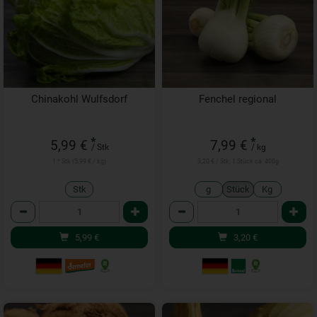
Chinakohl Wulfsdorf
Fenchel regional
*
*
5,99 €
7,99 €
/ Stk
/ kg
1 * Stk (5,99 € / kg)
3,20 € / Stk, 1 Stück ca. 400g
Stk
g
Stück
Kg
Anzahl
Anzahl
5,99
€
3,20
€