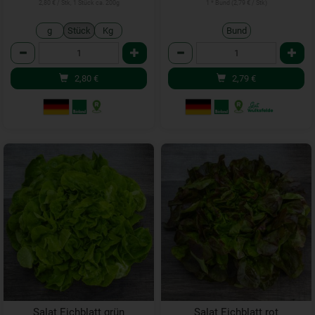
2,80 € / Stk, 1 Stück ca. 200g
1 * Bund (2,79 € / Stk)
g
Stück
Kg
Bund
Anzahl
Anzahl
2,80
€
2,79
€
Salat Eichblatt grün
Salat Eichblatt rot