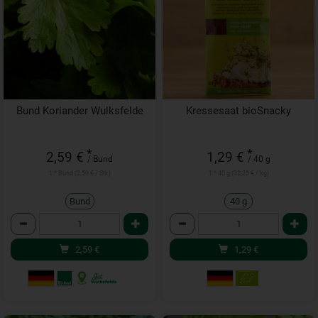
Bund Koriander Wulksfelde
Kressesaat bioSnacky
*
*
2,59 €
1,29 €
/ Bund
/ 40 g
1 * Bund (2,59 € / Stk)
1 * 40 g (32,25 € / kg)
Bund
40 g
Anzahl
Anzahl
2,59
€
1,29
€