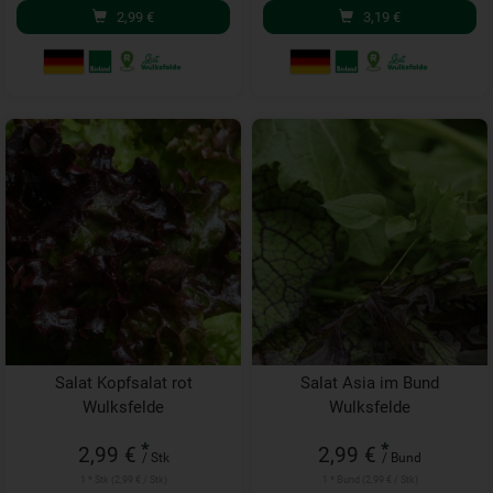
2,99
€
3,19
€
Salat Kopfsalat rot
Salat Asia im Bund
Wulksfelde
Wulksfelde
*
*
2,99 €
2,99 €
/ Stk
/ Bund
1 * Stk (2,99 € / Stk)
1 * Bund (2,99 € / Stk)