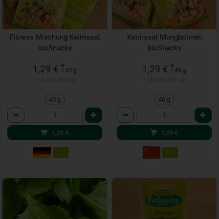
Fitness Mischung Keimsaat
Keimsaat Mungbohnen
bioSnacky
bioSnacky
*
*
1,29 €
1,29 €
/ 40 g
/ 40 g
1 * 40 g (32,25 € / kg)
1 * 40 g (32,25 € / kg)
40 g
40 g
Anzahl
Anzahl
1,29
€
1,29
€