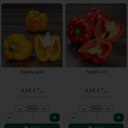
Paprika gelb
Paprika rot
*
*
9,99 €
9,99 €
/ kg
/ kg
1,50 € / Stk, 1 Stück ca. 150g
1,30 € / Stk, 1 Stück ca. 130g
g
Stück
Kg
g
Stück
Kg
Anzahl
Anzahl
1,50
€
1,30
€