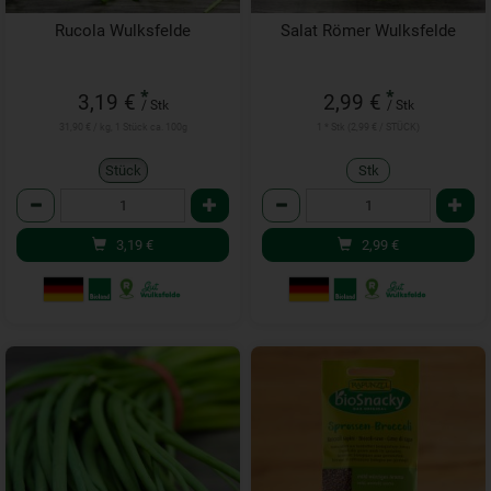
Rucola Wulksfelde
Salat Römer Wulksfelde
*
*
3,19 €
2,99 €
/ Stk
/ Stk
31,90 € / kg, 1 Stück ca. 100g
1 * Stk (2,99 € / STÜCK)
Stück
Stk
Anzahl
Anzahl
3,19
€
2,99
€