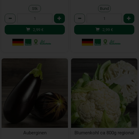
Stk
Bund
Anzahl
Anzahl
2,99
€
2,99
€
Auberginen
Blumenkohl ca 800g regional