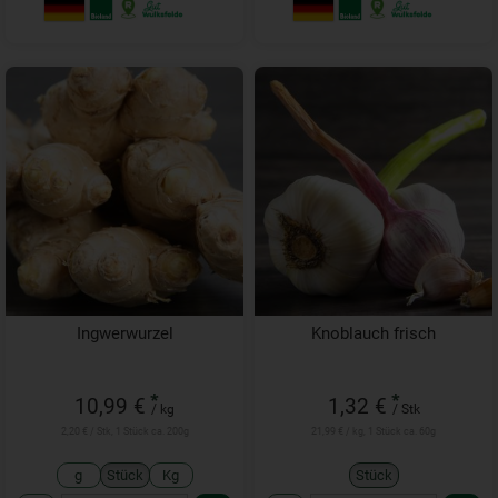
Ingwerwurzel
Knoblauch frisch
*
*
10,99 €
1,32 €
/ kg
/ Stk
2,20 € / Stk, 1 Stück ca. 200g
21,99 € / kg, 1 Stück ca. 60g
g
Stück
Kg
Stück