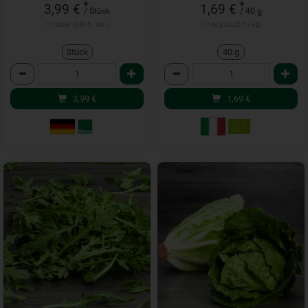
*
*
3,99 €
1,69 €
/ Stück
/ 40 g
1 * Stück (3,99 € / Stk.)
1 * 40 g (42,25 € / kg)
Stück
40 g
Anzahl
Anzahl
3,99
€
1,69
€