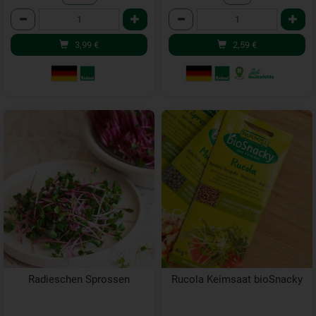
Anzahl
Anzahl
3,99
€
2,59
€
Radieschen Sprossen
Rucola Keimsaat bioSnacky