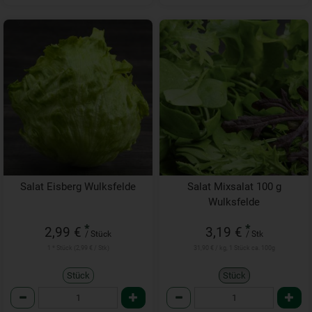
Salat Eisberg Wulksfelde
Salat Mixsalat 100 g
Wulksfelde
*
*
2,99 €
3,19 €
/ Stück
/ Stk
1 * Stück (2,99 € / Stk)
31,90 € / kg, 1 Stück ca. 100g
Stück
Stück
Anzahl
Anzahl