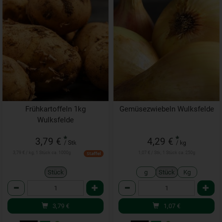
Frühkartoffeln 1kg
Gemüsezwiebeln Wulksfelde
Wulksfelde
*
*
3,79 €
4,29 €
/ Stk
/ kg
3,79 € / kg, 1 Stück ca. 1000g
1,07 € / Stk, 1 Stück ca. 250g
Staffel
Stück
g
Stück
Kg
Anzahl
Anzahl
3,79
€
1,07
€