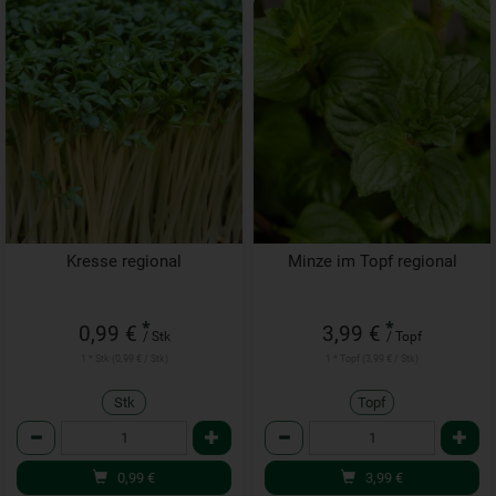
Kresse regional
Minze im Topf regional
*
*
0,99 €
3,99 €
/ Stk
/ Topf
1 * Stk (0,99 € / Stk)
1 * Topf (3,99 € / Stk)
Stk
Topf
Anzahl
Anzahl
0,99
€
3,99
€