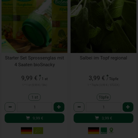
Starter Set Sprossenglas mit
Salbei im Topf regional
4 Saaten bioSnacky
*
*
9,99 €
3,99 €
/ 1 st
/ Töpfe
1 * 1 st (9,99 € / Stk)
1 * Töpfe (3,99 € / STÜCK)
1 st
Töpfe
Anzahl
Anzahl
9,99
€
3,99
€