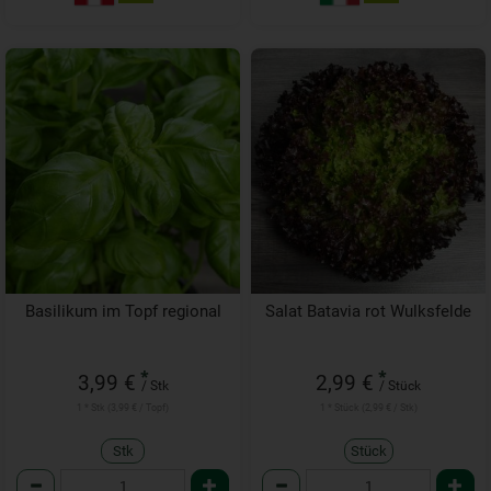
Basilikum im Topf regional
Salat Batavia rot Wulksfelde
*
*
3,99 €
2,99 €
/ Stk
/ Stück
1 * Stk (3,99 € / Topf)
1 * Stück (2,99 € / Stk)
Stk
Stück
Anzahl
Anzahl