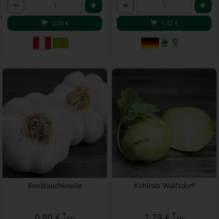
Anzahl
Anzahl
2,20
€
1,32
€
Knoblauchknolle
Kohlrabi Wulfsdorf
*
*
0,90 €
2,79 €