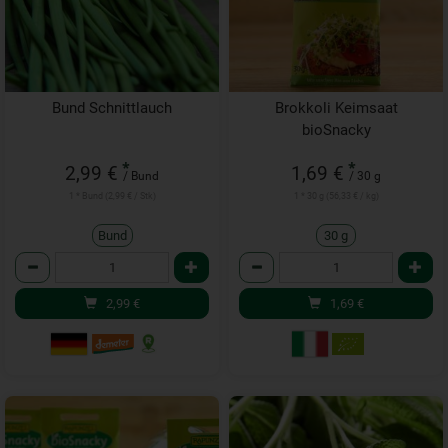
Bund Schnittlauch
Brokkoli Keimsaat
bioSnacky
*
*
2,99 €
1,69 €
/ Bund
/ 30 g
1 * Bund (2,99 € / Stk)
1 * 30 g (56,33 € / kg)
Bund
30 g
Anzahl
Anzahl
2,99
€
1,69
€