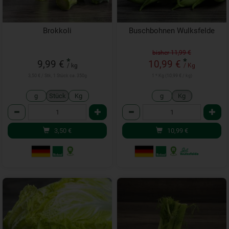
Brokkoli
Buschbohnen Wulksfelde
bisher 11,99 €
*
*
9,99 €
10,99 €
/ kg
/ Kg
3,50 € / Stk, 1 Stück ca. 350g
1 * Kg (10,99 € / kg)
g
Stück
Kg
g
Kg
Anzahl
Anzahl
3,50
€
10,99
€