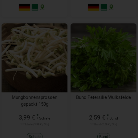
Mungbohnensprossen
Bund Petersilie Wulksfelde
gepackt 150g
*
*
3,99 €
2,59 €
/ Schale
/ Bund
1 * Schale (3,99 € / Stk)
1 * Bund (2,59 € / Stk)
Schale
Bund