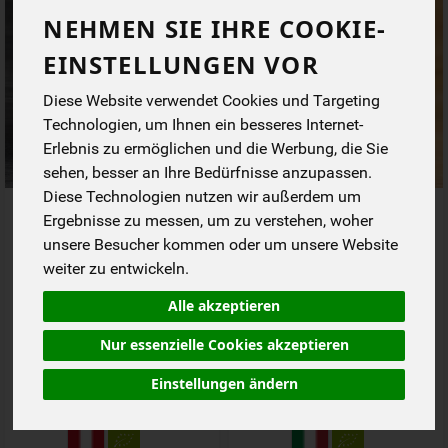
NEHMEN SIE IHRE COOKIE-
EINSTELLUNGEN VOR
Diese Website verwendet Cookies und Targeting
Technologien, um Ihnen ein besseres Internet-
Erlebnis zu ermöglichen und die Werbung, die Sie
sehen, besser an Ihre Bedürfnisse anzupassen.
Diese Technologien nutzen wir außerdem um
Avocado Hass ca 140 g
Alfalfa Luzerne Keimsaat
Ergebnisse zu messen, um zu verstehen, woher
bioSnacky
unsere Besucher kommen oder um unsere Website
*
*
2,10 €
1,29 €
weiter zu entwickeln.
/ Stk
/ 40 g
1 * Stk (2,10 € / Stk)
1 * 40 g (32,25 € / kg)
Alle akzeptieren
Stk
40 g
Nur essenzielle Cookies akzeptieren
Anzahl
Anzahl
Einstellungen ändern
2,10
€
1,29
€