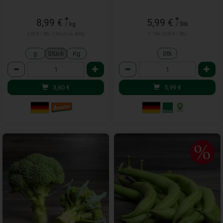
*
*
8,99 €
5,99 €
/ kg
/ Stk
3,60 € / Stk, 1 Stück ca. 400g
1 * Stk (5,99 € / Stk)
g
Stück
Kg
Stk
Anzahl
Anzahl
3,60
€
5,99
€