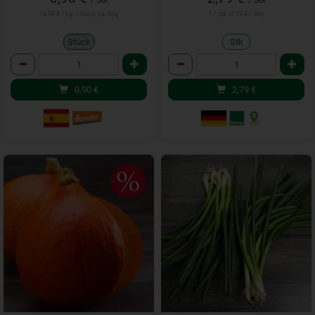
/ Stk
/ Stk
14,99 € / kg, 1 Stück ca. 60g
1 * Stk (2,79 € / Stk)
Stück
Stk
Anzahl
Anzahl
0,90
€
2,79
€