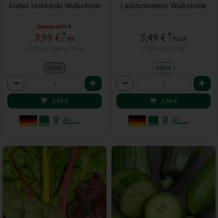
Kürbis Hokkaido Wulksfelde
Lauchzwiebeln Wulksfelde
bisher 4,99 €
*
*
3,99 €
3,49 €
/ Stk
/ Stück
3,99 € / kg, 1 Stück ca. 1000g
1 * Stück (3,49 € / Stk)
Stück
Stück
Anzahl
Anzahl
3,99
€
3,49
€