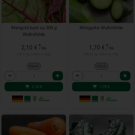
Mangold bunt ca.300 g
Minigurke Wulksfelde
Wulksfelde
*
*
2,10 €
1,70 €
/ Stk
/ Stk
6,99 € / kg, 1 Stück ca. 300g
9,99 € / kg, 1 Stück ca. 170g
Stück
Stück
Anzahl
Anzahl
2,10
€
1,70
€