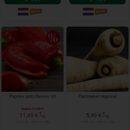
Paprika spitz Ramiro rot
Pastinaken regional
bisher 11,99 €
*
*
11,49 €
5,99 €
/ kg
/ kg
1,61 € / Stk, 1 Stück ca. 140g
0,90 € / Stk, 1 Stück ca. 150g