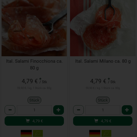
Ital. Salami Finocchiona ca.
Ital. Salami Milano ca. 80 g
80 g
*
*
4,79 €
4,79 €
/ Stk
/ Stk
59,90 € / kg, 1 Stück ca. 80g
59,90 € / kg, 1 Stück ca. 80g
Stück
Stück
Anzahl
Anzahl
4,79
€
4,79
€