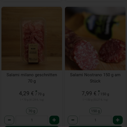
Salami milano geschnitten
Salami Nostrano 150 g am
70 g
Stück
*
*
4,29 €
7,99 €
/ 70 g
/ 150 g
1 * 70 g (61,29 € / kg)
1 * 150 g (53,27 € / kg)
70 g
150 g
Anzahl
Anzahl