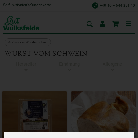
So funktioniert’s
Kundenkarte
+49 40 – 644 251 10
Toggle
cart
← Zurück zu Wurstaufschnitt
WURST VOM SCHWEIN
Hersteller
Ernährung
Allergene