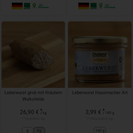
Leberwurst grob mit Kräutern
Leberwurst Hausmacher Art
Wulksfelde
*
*
26,90 €
3,99 €
/ kg
/ 160 g
1 * kg (26,90 € / kg)
1 * 160 g (24,94 € / kg)
g
Kg
160 g