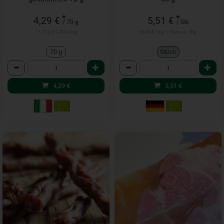
*
*
4,29 €
5,51 €
/ 70 g
/ Stk
1 * 70 g (61,29 € / kg)
68,90 € / kg, 1 Stück ca. 80g
70 g
Stück
Anzahl
Anzahl
4,29
€
5,51
€