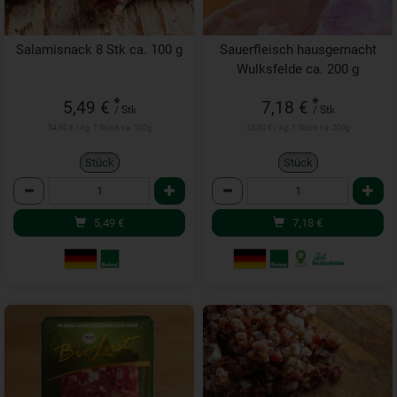
Salamisnack 8 Stk ca. 100 g
Sauerfleisch hausgemacht
Wulksfelde ca. 200 g
*
*
5,49 €
7,18 €
/ Stk
/ Stk
54,90 € / kg, 1 Stück ca. 100g
35,90 € / kg, 1 Stück ca. 200g
Stück
Stück
Anzahl
Anzahl
5,49
€
7,18
€