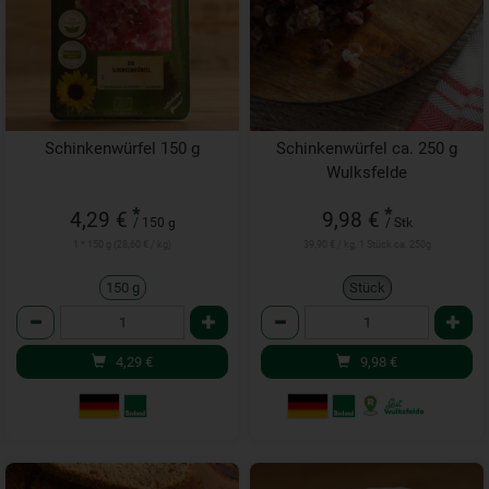
Schinkenwürfel 150 g
Schinkenwürfel ca. 250 g
Wulksfelde
*
*
4,29 €
9,98 €
/ 150 g
/ Stk
1 * 150 g (28,60 € / kg)
39,90 € / kg, 1 Stück ca. 250g
150 g
Stück
Anzahl
Anzahl
4,29
€
9,98
€