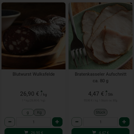
Blutwurst Wulksfelde
Bratenkasseler Aufschnitt
ca. 80 g
*
*
26,90 €
4,47 €
/ kg
/ Stk
1 * kg (26,90 € / kg)
55,90 € / kg, 1 Stück ca. 80g
g
Kg
Stück
Anzahl
Anzahl
26,90
€
4,47
€