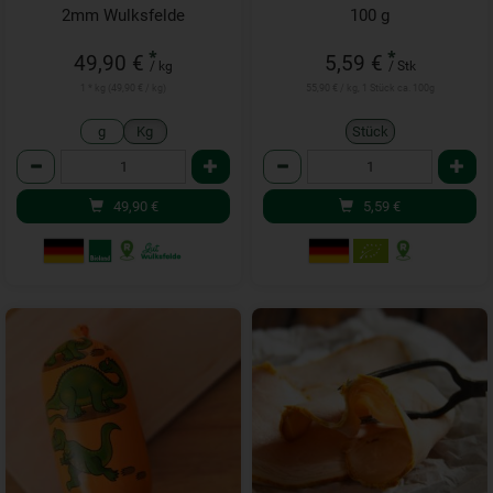
2mm Wulksfelde
100 g
*
*
49,90 €
5,59 €
/ kg
/ Stk
1 * kg (49,90 € / kg)
55,90 € / kg, 1 Stück ca. 100g
g
Kg
Stück
Anzahl
Anzahl
49,90
€
5,59
€