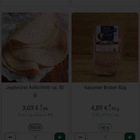
Jagdwurst Aufschnitt ca. 80
Kasseler Braten 80g
g
*
*
3,03 €
4,89 €
/ Stk
/ 80 g
37,90 € / kg, 1 Stück ca. 80g
1 * 80 g (61,13 € / kg)
Stück
80 g
Anzahl
Anzahl