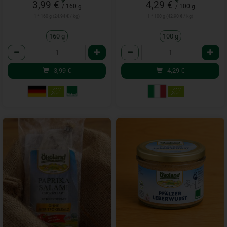
*
*
3,99 €
4,29 €
/ 160 g
/ 100 g
1 * 160 g (24,94 € / kg)
1 * 100 g (42,90 € / kg)
160 g
100 g
Anzahl
Anzahl
3,99
€
4,29
€