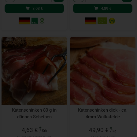
3,03
€
4,89
€
Katenschinken 80 g in
Katenschinken dick - ca.
dünnen Scheiben
4mm Wulksfelde
*
*
4,63 €
49,90 €
/ Stk
/ kg