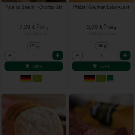
Paprika Salami - Chorizo Art
Pfälzer Gourmet Leberwurst
*
*
7,29 €
3,99 €
/ 150 g
/ 160 g
1 * 150 g (48,60 € / kg)
1 * 160 g (24,94 € / kg)
150 g
160 g
Anzahl
Anzahl
7,29
€
3,99
€