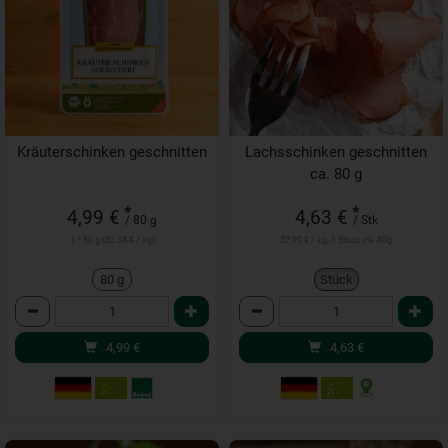
Kräuterschinken geschnitten
Lachsschinken geschnitten
ca. 80 g
*
*
4,99 €
4,63 €
/ 80 g
/ Stk
1 * 80 g (62,38 € / kg)
57,90 € / kg, 1 Stück ca. 80g
80 g
Stück
Anzahl
Anzahl
4,99
€
4,63
€