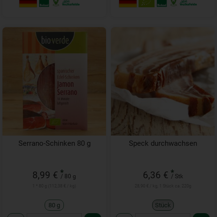
Serrano-Schinken 80 g
Speck durchwachsen
*
*
8,99 €
6,36 €
/ 80 g
/ Stk
1 * 80 g (112,38 € / kg)
28,90 € / kg, 1 Stück ca. 220g
80 g
Stück