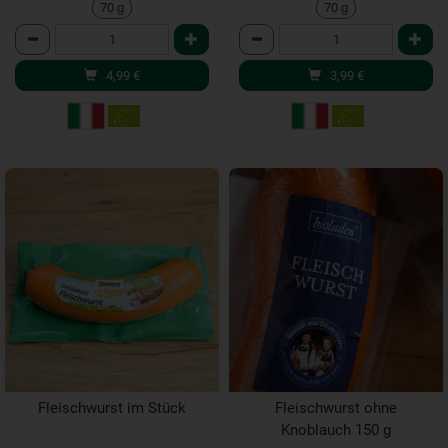
70 g
70 g
Anzahl
Anzahl
4,99
€
3,99
€
Fleischwurst im Stück
Fleischwurst ohne
Knoblauch 150 g