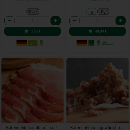
57,90 € / kg, 1 Stück ca. 80g
1 * kg (49,90 € / kg)
Stück
g
Kg
Anzahl
Anzahl
4,63
€
49,90
€
Katenschinken dünn - ca. 1-
Katenschinken gewürfelt ca.