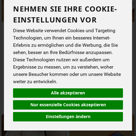
NEHMEN SIE IHRE COOKIE-
EINSTELLUNGEN VOR
Bauern-Kochschinken 80 g
Bauernschmaus Wulksfelde
Diese Website verwendet Cookies und Targeting
Technologien, um Ihnen ein besseres Internet-
Erlebnis zu ermöglichen und die Werbung, die Sie
*
*
3,99 €
26,90 €
/ 80 g
/ kg
sehen, besser an Ihre Bedürfnisse anzupassen.
1 * 80 g (49,88 € / kg)
1 * kg (26,90 € / kg)
Diese Technologien nutzen wir außerdem um
80 g
g
Kg
Ergebnisse zu messen, um zu verstehen, woher
Anzahl
Anzahl
unsere Besucher kommen oder um unsere Website
weiter zu entwickeln.
3,99
€
26,90
€
Alle akzeptieren
Nur essenzielle Cookies akzeptieren
Einstellungen ändern