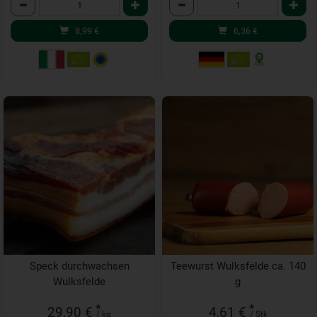
Anzahl
Anzahl
8,99
€
6,36
€
Speck durchwachsen
Teewurst Wulksfelde ca. 140
Wulksfelde
g
*
*
29,90 €
4,61 €
/ kg
/ Stk