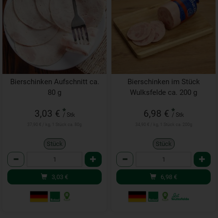
Bierschinken Aufschnitt ca.
Bierschinken im Stück
80 g
Wulksfelde ca. 200 g
*
*
3,03 €
6,98 €
/ Stk
/ Stk
37,90 € / kg, 1 Stück ca. 80g
34,90 € / kg, 1 Stück ca. 200g
Stück
Stück
Anzahl
Anzahl
3,03
€
6,98
€