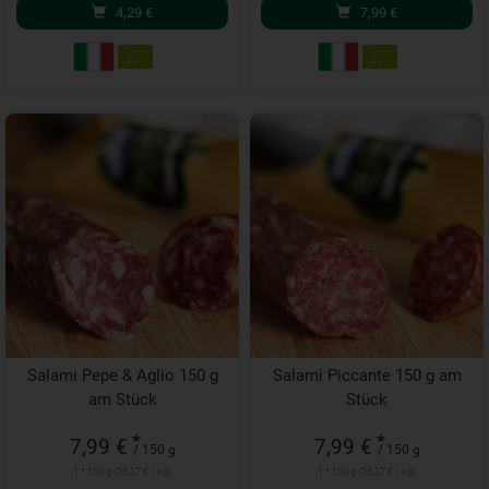
4,29
€
7,99
€
Salami Pepe & Aglio 150 g
Salami Piccante 150 g am
am Stück
Stück
*
*
7,99 €
7,99 €
/ 150 g
/ 150 g
1 * 150 g (53,27 € / kg)
1 * 150 g (53,27 € / kg)