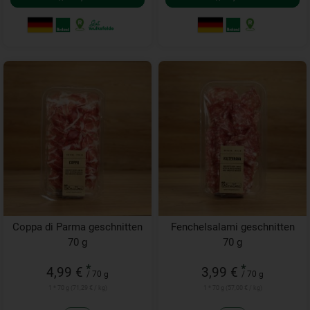
Coppa di Parma geschnitten
Fenchelsalami geschnitten
70 g
70 g
*
*
4,99 €
3,99 €
/ 70 g
/ 70 g
1 * 70 g (71,29 € / kg)
1 * 70 g (57,00 € / kg)