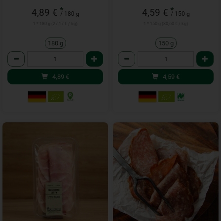
*
*
4,89 €
4,59 €
/ 180 g
/ 150 g
1 * 180 g (27,17 € / kg)
1 * 150 g (30,60 € / kg)
180 g
150 g
Anzahl
Anzahl
4,89
€
4,59
€