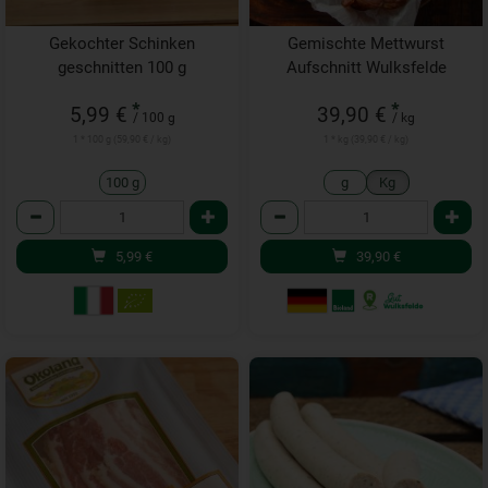
Gekochter Schinken
Gemischte Mettwurst
geschnitten 100 g
Aufschnitt Wulksfelde
*
*
5,99 €
39,90 €
/ 100 g
/ kg
1 * 100 g (59,90 € / kg)
1 * kg (39,90 € / kg)
100 g
g
Kg
Anzahl
Anzahl
5,99
€
39,90
€