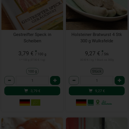
Gestreifter Speck in
Holsteiner Bratwurst 4 Stk
Scheiben
300 g Wulksfelde
*
*
3,79 €
9,27 €
/ 100 g
/ Stk
1 * 100 g (37,90 € / kg)
30,90 € / kg, 1 Stück ca. 300g
100 g
Stück
Anzahl
Anzahl
3,79
€
9,27
€