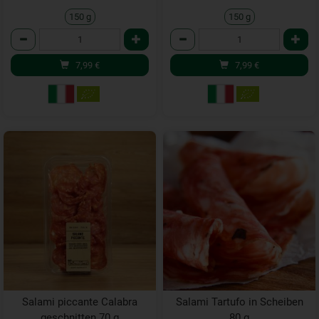
150 g
150 g
Anzahl
Anzahl
7,99
€
7,99
€
Salami piccante Calabra
Salami Tartufo in Scheiben
geschnitten 70 g
80 g