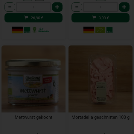
Anzahl
Anzahl
26,90
€
3,99
€
Mettwurst gekocht
Mortadella geschnitten 100 g