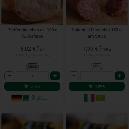
Pfeffersäckchen ca. 180 g
Salami al Finocchio 150 g
Wulksfelde
am Stück
*
*
5,02 €
7,99 €
/ Stk
/ 150 g
27,90 € / kg, 1 Stück ca. 180g
1 * 150 g (53,27 € / kg)
Stück
150 g
Anzahl
Anzahl
5,02
€
7,99
€