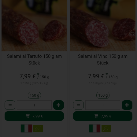
Salami al Tartufo 150 g am
Salami al Vino 150 g am
Stück
Stück
*
*
7,99 €
7,99 €
/ 150 g
/ 150 g
1 * 150 g (53,27 € / kg)
1 * 150 g (53,27 € / kg)
150 g
150 g
Anzahl
Anzahl
7,99
€
7,99
€