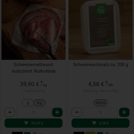
Schweinemettwurst
Schweineschmalz ca. 200 g
Aufschnitt Wulksfelde
*
*
39,90 €
4,58 €
/ kg
/ Stk
1 * kg (39,90 € / kg)
22,90 € / kg, 1 Stück ca. 200g
g
Kg
Stück
Anzahl
Anzahl
39,90
€
4,58
€