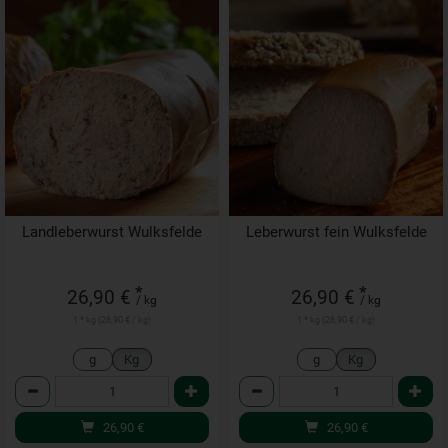
Landleberwurst Wulksfelde
Leberwurst fein Wulksfelde
*
*
26,90 €
26,90 €
/ kg
/ kg
1 * kg (26,90 € / kg)
1 * kg (26,90 € / kg)
g
Kg
g
Kg
Anzahl
Anzahl
26,90
€
26,90
€