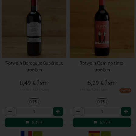
Rotwein Bordeaux Supérieur,
Rotwein Camino tinto,
trocken
trocken
*
*
8,49 €
5,29 €
/ 0,75 l
/ 0,75 l
1 * 0,75 l (11,33 € / Liter)
1 * 0,75 l (7,06 € / Liter)
Staffel
0,75 l
0,75 l
Anzahl
Anzahl
8,49
€
5,29
€