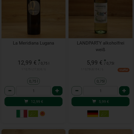
La Meridiana Lugana
LANDPARTY alkoholfrei
weiß
*
*
12,99 €
5,99 €
/ 0,75 l
/ 0,75l
1 * 0,75 l (17,32 € / l)
1 * 0,75l (8,15 € / l)
Staffel
0,75 l
0,75l
Anzahl
Anzahl
12,99
€
5,99
€