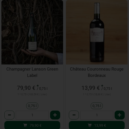
Champagner Lanson Green
Château Couronneau Rouge
Label
Bordeaux
*
*
79,90 €
13,99 €
/ 0,75 l
/ 0,75 l
1 * 0,75 l (106,59 € / Liter)
1 * 0,75 l (18,66 € / Liter)
0,75 l
0,75 l
Anzahl
Anzahl
79,90
€
13,99
€