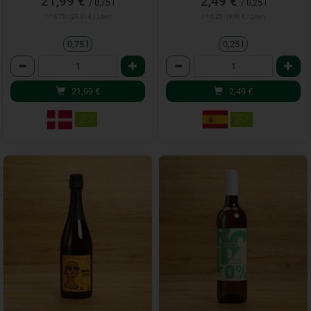
21,99 €
2,49 €
/ 0,75 l
/ 0,25 l
1 * 0,75 l (29,31 € / Liter)
1 * 0,25 l (9,96 € / Liter)
0,75 l
0,25 l
Anzahl
Anzahl
21,99
€
2,49
€