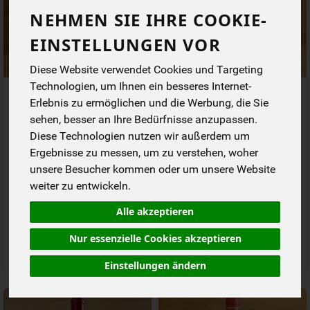
NEHMEN SIE IHRE COOKIE-
EINSTELLUNGEN VOR
Diese Website verwendet Cookies und Targeting
Technologien, um Ihnen ein besseres Internet-
Cuvée rot
Rotwein Bag in Box Camino
Erlebnis zu ermöglichen und die Werbung, die Sie
Tinto, trocken
sehen, besser an Ihre Bedürfnisse anzupassen.
*
*
5,99 €
14,49 €
Diese Technologien nutzen wir außerdem um
/ 0,75 l
/ 3 l
1 * 0,75 l (7,98 € / 1 l)
1 * 3 l (4,84 € / Liter)
Ergebnisse zu messen, um zu verstehen, woher
Staffel
unsere Besucher kommen oder um unsere Website
0,75 l
3 l
weiter zu entwickeln.
Anzahl
Anzahl
Alle akzeptieren
5,99
€
14,49
€
Nur essenzielle Cookies akzeptieren
Einstellungen ändern