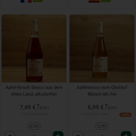
Apfel-Kirsch Secco aus dem
Apfelsecco vom Obsthof
Alten Land, alkoholfrei
Münch alk.frei
*
*
7,49 €
6,99 €
/ 0,75 l
/ 0,75 l
1 * 0,75 l (9,98 € / Liter)
1 * 0,75 l (9,32 € / Liter)
Staffel
0,75 l
0,75 l
Anzahl
Anzahl