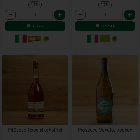
0,75 l
0,75 l
Anzahl
Anzahl
6,49
€
14,49
€
PriSecco Rose alkoholfrei
Prosecco Veneto, trocken