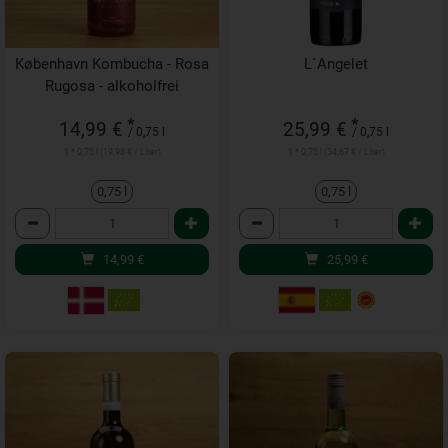
København Kombucha - Rosa
L´Angelet
Rugosa - alkoholfrei
*
*
14,99 €
25,99 €
/ 0,75 l
/ 0,75 l
1 * 0,75 l (19,98 € / Liter)
1 * 0,75 l (34,67 € / Liter)
0,75 l
0,75 l
Anzahl
Anzahl
14,99
€
25,99
€