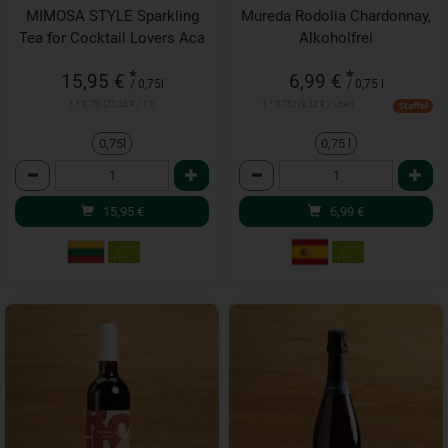
MIMOSA STYLE Sparkling
Mureda Rodolia Chardonnay,
Tea for Cocktail Lovers Aca
Alkoholfrei
*
*
15,95 €
6,99 €
/ 0,75l
/ 0,75 l
1 * 0,75l (21,26 € / 1 l)
1 * 0,75 l (9,32 € / Liter)
Staffel
0,75l
0,75 l
Anzahl
Anzahl
15,95
€
6,99
€