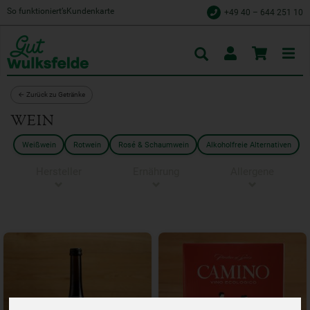
So funktioniert’s
Kundenkarte
+49 40 – 644 251 10
Toggle
cart
← Zurück zu Getränke
WEIN
Weißwein
Rotwein
Rosé & Schaumwein
Alkoholfreie Alternativen
Hersteller
Ernährung
Allergene