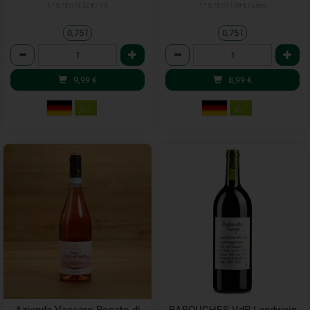
1 * 0,75 l (13,32 € / 1 l)
1 * 0,75 l (11,99 € / Liter)
0,75 l
0,75 l
Anzahl
Anzahl
9,99
€
8,99
€