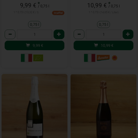
*
*
9,99 €
10,99 €
/ 0,75 l
/ 0,75 l
1 * 0,75 l (13,32 € / l)
1 * 0,75 l (14,65 € / Liter)
Staffel
0,75 l
0,75 l
Anzahl
Anzahl
9,99
€
10,99
€