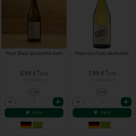
Pinot Blanc alkoholfrei Keth
Pinot Gris Keth alkoholfrei
*
*
8,99 €
7,99 €
/ 0,75l
/ 0,75l
1 * 0,75l (11,98 € / l)
1 * 0,75l (10,65 € / l)
0,75l
0,75l
Anzahl
Anzahl
8,99
€
7,99
€