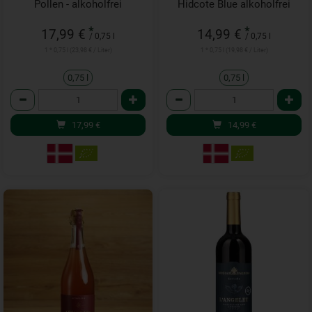
Pollen - alkoholfrei
Hidcote Blue alkoholfrei
*
*
17,99 €
14,99 €
/ 0,75 l
/ 0,75 l
1 * 0,75 l (23,98 € / Liter)
1 * 0,75 l (19,98 € / Liter)
0,75 l
0,75 l
Anzahl
Anzahl
17,99
€
14,99
€