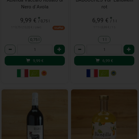
Azienda Vaccaro Rosato di
BABOUCHES VdP Landwein
Nero d´Avola
rot
*
*
9,99 €
6,99 €
/ 0,75 l
/ 1 l
1 * 0,75 l (13,32 € / Liter)
1 * 1 l (6,99 € / 1 l)
Staffel
0,75 l
1 l
Anzahl
Anzahl
9,99
€
6,99
€