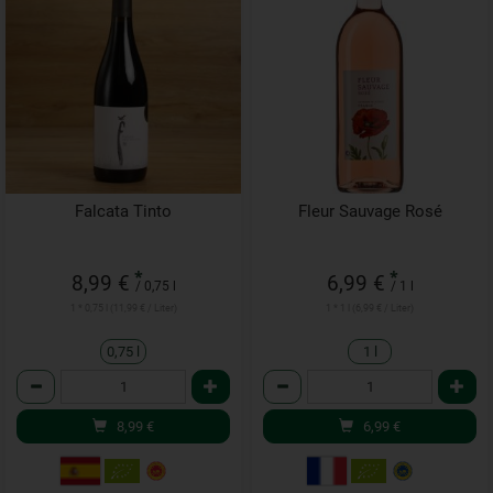
Falcata Tinto
Fleur Sauvage Rosé
*
*
8,99 €
6,99 €
/ 0,75 l
/ 1 l
1 * 0,75 l (11,99 € / Liter)
1 * 1 l (6,99 € / Liter)
0,75 l
1 l
Anzahl
Anzahl
8,99
€
6,99
€