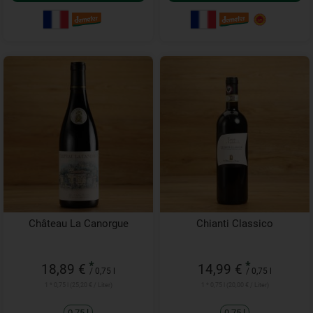
Château La Canorgue
Chianti Classico
*
*
18,89 €
14,99 €
/ 0,75 l
/ 0,75 l
1 * 0,75 l (25,20 € / Liter)
1 * 0,75 l (20,00 € / Liter)
0,75 l
0,75 l