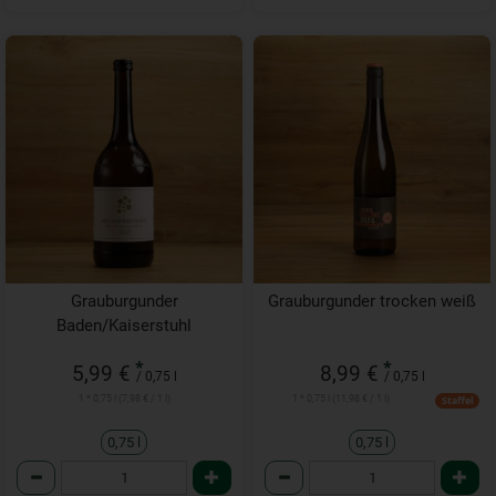
Grauburgunder
Grauburgunder trocken weiß
Baden/Kaiserstuhl
*
*
5,99 €
8,99 €
/ 0,75 l
/ 0,75 l
1 * 0,75 l (7,98 € / 1 l)
1 * 0,75 l (11,98 € / 1 l)
Staffel
0,75 l
0,75 l
Anzahl
Anzahl