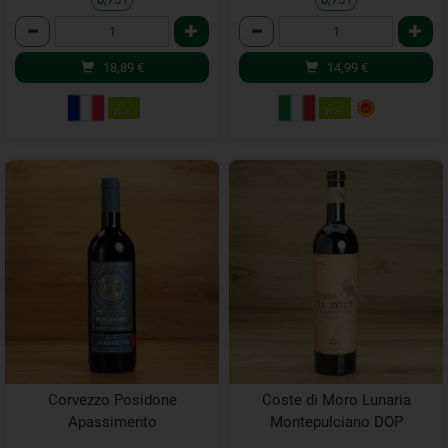
Anzahl
Anzahl
18,89
€
14,99
€
Corvezzo Posidone
Coste di Moro Lunaria
Apassimento
Montepulciano DOP