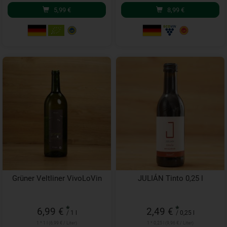
5,99
€
8,99
€
Grüner Veltliner VivoLoVin
JULIÁN Tinto 0,25 l
*
*
6,99 €
2,49 €
/ 1 l
/ 0,25 l
1 * 1 l (6,99 € / Liter)
1 * 0,25 l (9,96 € / Liter)