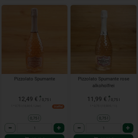
Pizzolato Spumante
Pizzolato Spumante rose
alkoholfrei
*
*
12,49 €
11,99 €
/ 0,75 l
/ 0,75 l
1 * 0,75 l (16,66 € / Liter)
1 * 0,75 l (15,98 € / 1 l)
Staffel
0,75 l
0,75 l
Anzahl
Anzahl