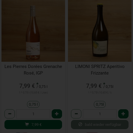
Les Pierres Dorées Grenache
LIMONI SPRITZ Aperitivo
Rosé, IGP
Frizzante
*
*
7,99 €
7,99 €
/ 0,75 l
/ 0,75l
1 * 0,75 l (10,65 € / Liter)
1 * 0,75l (10,65 € / l)
0,75 l
0,75l
Anzahl
Anzahl
7,99
€
bald wieder verfügbar