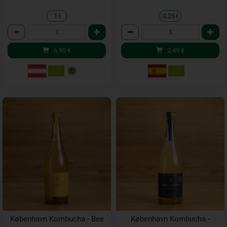
1 l
0,25 l
Anzahl
Anzahl
6,99
€
2,49
€
København Kombucha - Bee
København Kombucha -