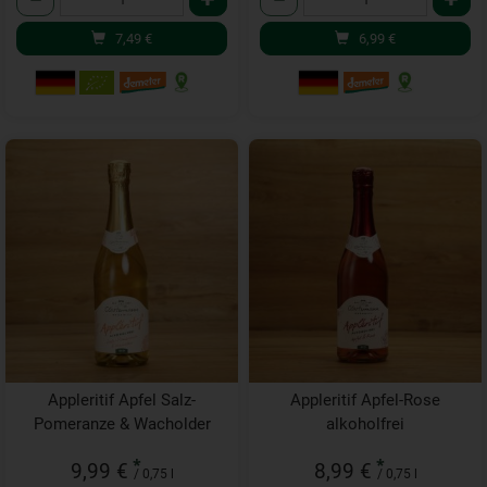
7,49
€
6,99
€
Appleritif Apfel Salz-
Appleritif Apfel-Rose
Pomeranze & Wacholder
alkoholfrei
*
*
9,99 €
8,99 €
/ 0,75 l
/ 0,75 l