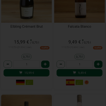
Elbling Crémant Brut
Falcata Blanco
*
*
15,99 €
9,49 €
/ 0,75 l
/ 0,75 l
1 * 0,75 l (21,33 € / Liter)
1 * 0,75 l (12,66 € / Liter)
Staffel
Staffel
0,75 l
0,75 l
Anzahl
Anzahl
15,99
€
9,49
€