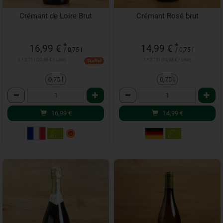
Crémant de Loire Brut
Crémant Rosé brut
*
*
16,99 €
14,99 €
/ 0,75 l
/ 0,75 l
1 * 0,75 l (22,66 € / Liter)
1 * 0,75 l (19,98 € / Liter)
Staffel
0,75 l
0,75 l
Anzahl
Anzahl
16,99
€
14,99
€