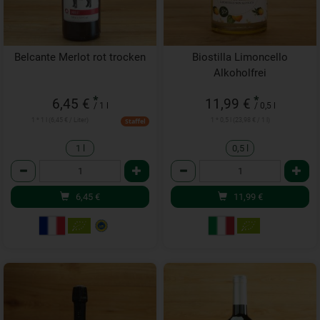
Belcante Merlot rot trocken
Biostilla Limoncello
Alkoholfrei
*
*
6,45 €
11,99 €
/ 1 l
/ 0,5 l
1 * 1 l (6,45 € / Liter)
1 * 0,5 l (23,98 € / 1 l)
Staffel
1 l
0,5 l
Anzahl
Anzahl
6,45
€
11,99
€