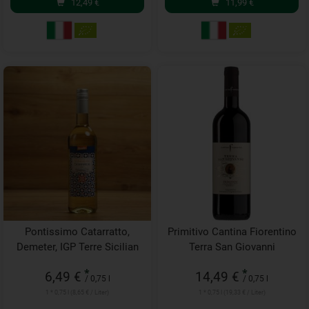
12,49
€
11,99
€
Pontissimo Catarratto,
Primitivo Cantina Fiorentino
Demeter, IGP Terre Sicilian
Terra San Giovanni
*
*
6,49 €
14,49 €
/ 0,75 l
/ 0,75 l
1 * 0,75 l (8,65 € / Liter)
1 * 0,75 l (19,33 € / Liter)