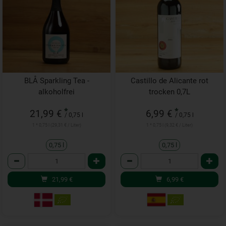
BLÅ Sparkling Tea -
Castillo de Alicante rot
alkoholfrei
trocken 0,7L
*
*
21,99 €
6,99 €
/ 0,75 l
/ 0,75 l
1 * 0,75 l (29,31 € / Liter)
1 * 0,75 l (9,32 € / Liter)
0,75 l
0,75 l
Anzahl
Anzahl
21,99
€
6,99
€