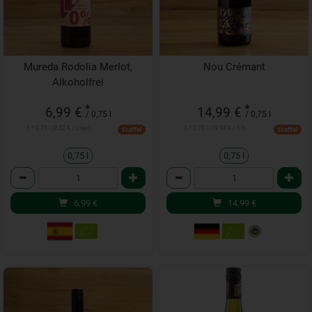
Mureda Rodolia Merlot,
Nou Crémant
Alkoholfrei
*
*
6,99 €
14,99 €
/ 0,75 l
/ 0,75 l
1 * 0,75 l (9,32 € / Liter)
1 * 0,75 l (19,98 € / 1 l)
Staffel
Staffel
0,75 l
0,75 l
Anzahl
Anzahl
6,99
€
14,99
€