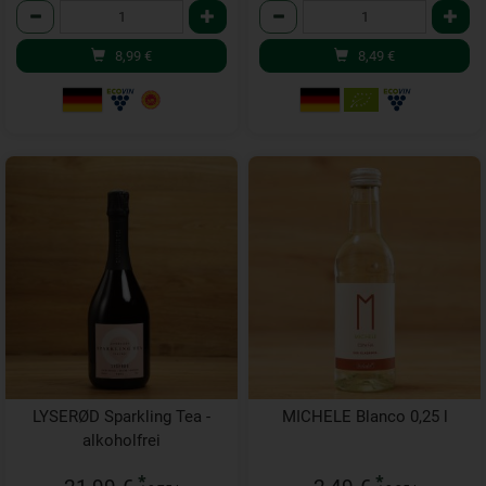
Anzahl
Anzahl
8,99
€
8,49
€
LYSERØD Sparkling Tea -
MICHELE Blanco 0,25 l
alkoholfrei
*
*