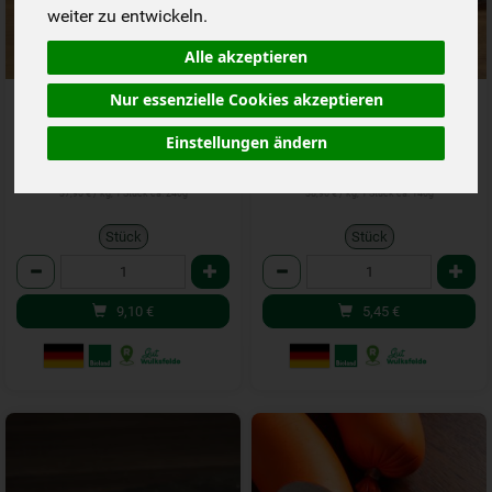
weiter zu entwickeln.
Alle akzeptieren
Geflügel Bratwurst 4 Stk. ca.
Geflügel Minis Wulksfelde
Nur essenzielle Cookies akzeptieren
240 g Wulksfelde
ca. 140 g
Einstellungen ändern
*
*
9,10 €
5,45 €
/ Stk
/ Stk
37,90 € / kg, 1 Stück ca. 240g
38,90 € / kg, 1 Stück ca. 140g
Stück
Stück
Anzahl
Anzahl
9,10
€
5,45
€