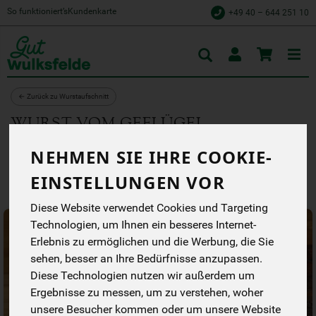
So funktioniert’s
Kundenkarte
+49 40 – 644 251 10
Toggle
cart
← Zurück zu Wurstaufschnitt
WURST VOM GEFLÜGEL
Hersteller
Allergene
NEHMEN SIE IHRE COOKIE-
EINSTELLUNGEN VOR
Diese Website verwendet Cookies und Targeting
Technologien, um Ihnen ein besseres Internet-
Erlebnis zu ermöglichen und die Werbung, die Sie
sehen, besser an Ihre Bedürfnisse anzupassen.
Diese Technologien nutzen wir außerdem um
Ergebnisse zu messen, um zu verstehen, woher
unsere Besucher kommen oder um unsere Website