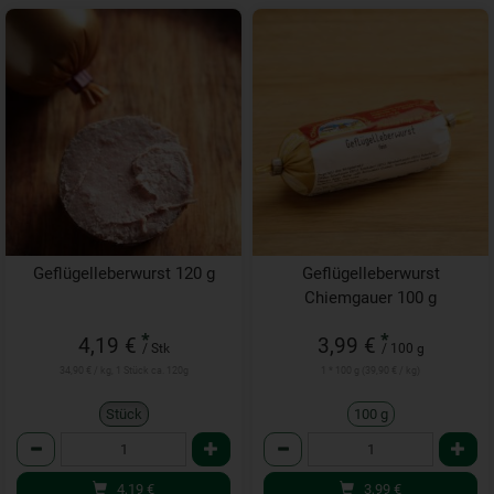
Geflügelleberwurst 120 g
Geflügelleberwurst
Chiemgauer 100 g
*
*
4,19 €
3,99 €
/ Stk
/ 100 g
34,90 € / kg, 1 Stück ca. 120g
1 * 100 g (39,90 € / kg)
Stück
100 g
Anzahl
Anzahl
4,19
€
3,99
€