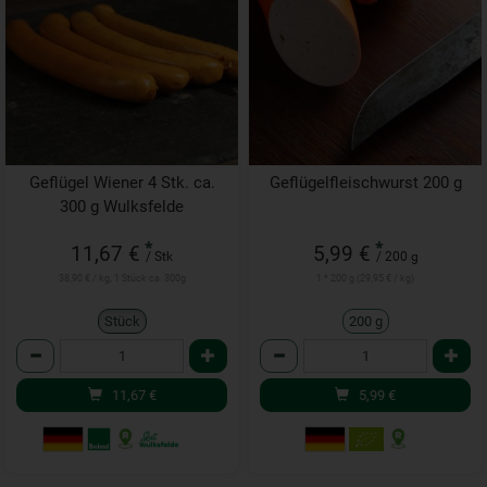
Geflügel Wiener 4 Stk. ca.
Geflügelfleischwurst 200 g
300 g Wulksfelde
*
*
11,67 €
5,99 €
/ Stk
/ 200 g
38,90 € / kg, 1 Stück ca. 300g
1 * 200 g (29,95 € / kg)
Stück
200 g
Anzahl
Anzahl
11,67
€
5,99
€