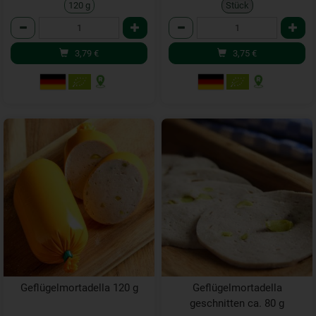
120 g
Stück
Anzahl
Anzahl
3,79
€
3,75
€
Geflügelmortadella 120 g
Geflügelmortadella
geschnitten ca. 80 g