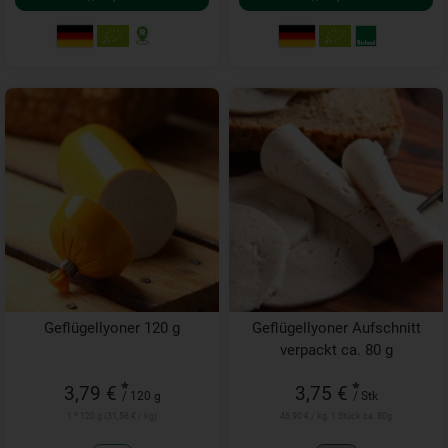
Geflügellyoner 120 g
Geflügellyoner Aufschnitt
verpackt ca. 80 g
*
*
3,79 €
3,75 €
/ 120 g
/ Stk
1 * 120 g (31,58 € / kg)
46,90 € / kg, 1 Stück ca. 80g