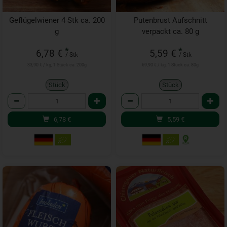
Geflügelwiener 4 Stk ca. 200
Putenbrust Aufschnitt
g
verpackt ca. 80 g
*
*
6,78 €
5,59 €
/ Stk
/ Stk
33,90 € / kg, 1 Stück ca. 200g
69,90 € / kg, 1 Stück ca. 80g
Stück
Stück
Anzahl
Anzahl
6,78
€
5,59
€