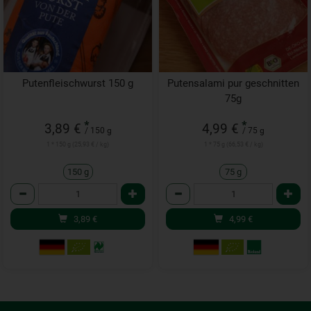
Putenfleischwurst 150 g
Putensalami pur geschnitten
75g
*
*
3,89 €
4,99 €
/ 150 g
/ 75 g
1 * 150 g (25,93 € / kg)
1 * 75 g (66,53 € / kg)
150 g
75 g
Anzahl
Anzahl
3,89
€
4,99
€