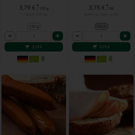
*
*
3,79 €
3,75 €
/ 120 g
/ Stk
1 * 120 g (31,59 € / kg)
46,90 € / kg, 1 Stück ca. 80g
120 g
Stück
Anzahl
Anzahl
3,79
€
3,75
€