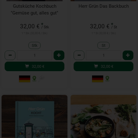
Gutsküche Kochbuch
Herr Grün Das Backbuch
"Gemüse gut, alles gut"
*
*
32,00 €
32,00 €
/ Stk
/ St
1 * Stk (32,00 € / Stk)
1 * St (32,00 € / Stk)
Stk
St
Anzahl
Anzahl
32,00
€
32,00
€