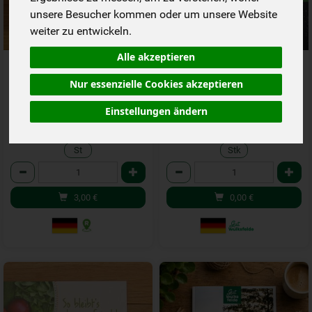
unsere Besucher kommen oder um unsere Website
weiter zu entwickeln.
Alle akzeptieren
Broschüre: Gut Wulksfelde
* Kunden werben Kunden -
Wild! Wildkräuter auf dem
Flyer
Nur essenzielle Cookies akzeptieren
Gut Wulksfelde
*
*
3,00 €
0,00 €
/ St
/ Stk
Einstellungen ändern
1 * St (3,00 € / St)
1 * Stk (0,00 € / Stk)
St
Stk
Anzahl
Anzahl
3,00
€
0,00
€