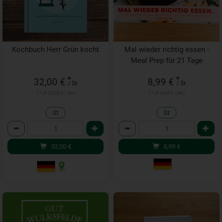
Kochbuch Herr Grün kocht
Mal wieder richtig essen -
Meal Prep für 21 Tage
*
*
32,00 €
8,99 €
/ St
/ St
1 * St (32,00 € / Stk)
1 * St (8,99 € / Stk)
St
St
Anzahl
Anzahl
32,00
€
8,99
€