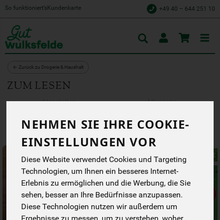
So funktioniert’s
Kundenkarte
+49 40 – 644 251 10
Toggle
cart
← Zurück zu Drogerie & Haushalt
ZUM LESEN
Hersteller
Allergene
NEHMEN SIE IHRE COOKIE-
EINSTELLUNGEN VOR
Diese Website verwendet Cookies und Targeting
Technologien, um Ihnen ein besseres Internet-
Erlebnis zu ermöglichen und die Werbung, die Sie
sehen, besser an Ihre Bedürfnisse anzupassen.
Diese Technologien nutzen wir außerdem um
Ergebnisse zu messen, um zu verstehen, woher