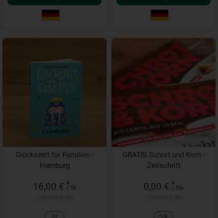
Glückszeit für Familien -
GRATIS Schrot und Korn -
Hamburg
Zeitschrift
*
*
16,00 €
0,00 €
/ St
/ Stk
1 * St (16,00 € / Stk)
1 * Stk (0,00 € / Stk)
St
Stk