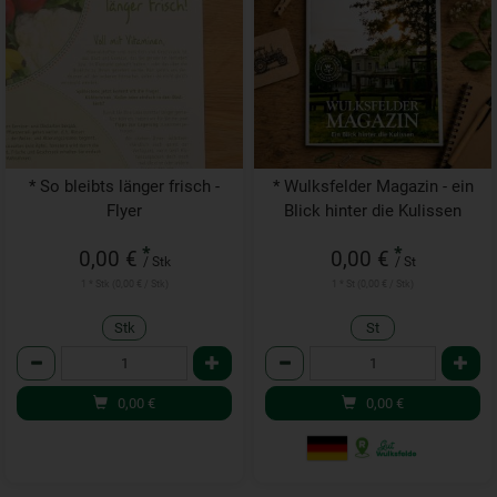
* So bleibts länger frisch -
* Wulksfelder Magazin - ein
Flyer
Blick hinter die Kulissen
*
*
0,00 €
0,00 €
/ Stk
/ St
1 * Stk (0,00 € / Stk)
1 * St (0,00 € / Stk)
Stk
St
Anzahl
Anzahl
0,00
€
0,00
€