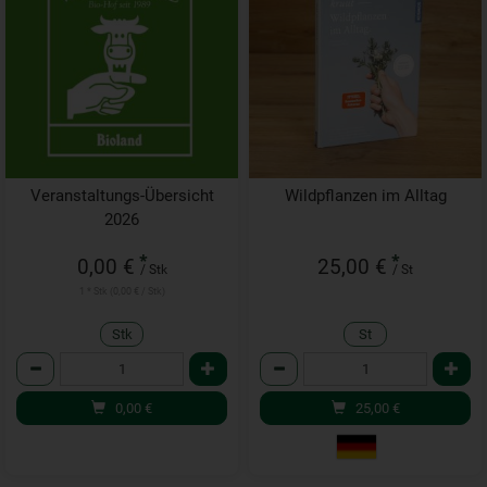
Veranstaltungs-Übersicht
Wildpflanzen im Alltag
2026
*
*
0,00 €
25,00 €
/ Stk
/ St
1 * Stk (0,00 € / Stk)
Stk
St
Anzahl
Anzahl
0,00
€
25,00
€