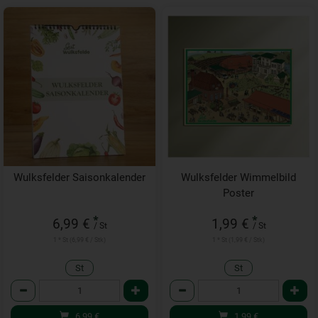
Wulksfelder Saisonkalender
Wulksfelder Wimmelbild
Poster
*
*
6,99 €
1,99 €
/ St
/ St
1 * St (6,99 € / Stk)
1 * St (1,99 € / Stk)
St
St
Anzahl
Anzahl
6,99
€
1,99
€