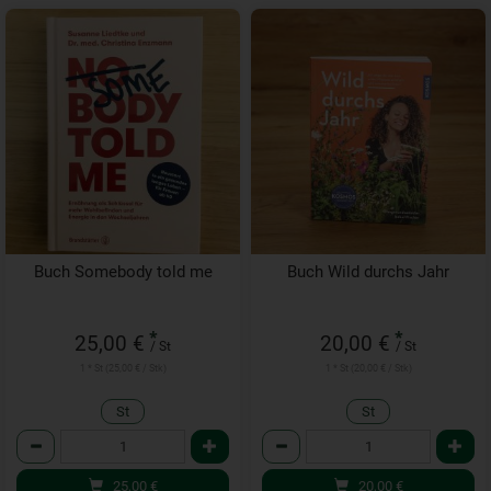
Buch Somebody told me
Buch Wild durchs Jahr
*
*
25,00 €
20,00 €
/ St
/ St
1 * St (25,00 € / Stk)
1 * St (20,00 € / Stk)
St
St
Anzahl
Anzahl
25,00
€
20,00
€