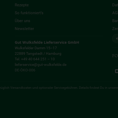
Rezepte
Da
So funktioniert’s
AG
Über uns
Bar
Newsletter
Zer
↩
Gut Wulksfelde Lieferservice GmbH
Wulksfelder Damm 15–17
22889 Tangstedt / Hamburg
FO
Tel. +49 40 644 251 – 10
lieferservice@gut-wulksfelde.de
DE-ÖKO-006
 zuzüglich Versandkosten und optionaler Servicegebühren. Details findest Du in unser