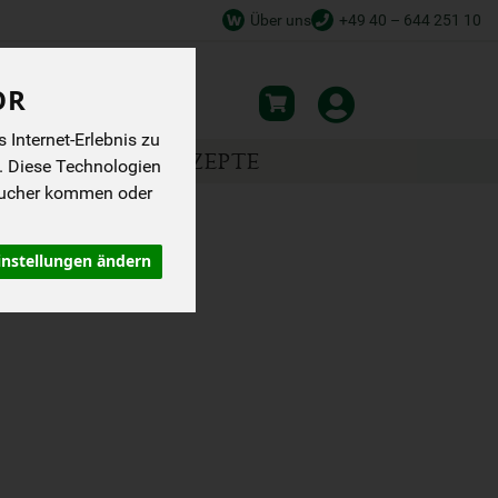
Über uns
+49 40 – 644 251 10
OR
Internet-Erlebnis zu
NSPIRATION
REZEPTE
. Diese Technologien
sucher kommen oder
instellungen ändern