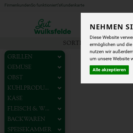
Firmenkunden
So funktioniert’s
Kundenkarte
NEHMEN SI
Diese Website verwen
SORTIMENT
HOFEIG
ermöglichen und die
nutzen wir außerde
GRILLEN
um unsere Website we
GEMÜSE
Alle akzeptieren
OBST
KÜHLPRODUKTE
KÄSE
FLEISCH & WURST
BACKWAREN
SPEISEKAMMER