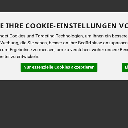
Produkt
E IHRE COOKIE-EINSTELLUNGEN V
det Cookies und Targeting Technologien, um Ihnen ein besseres 
ENES
BIOKISTEN
ANGEBOTE
NEUES
I
 Werbung, die Sie sehen, besser an Ihre Bedürfnisse anzupassen
m um Ergebnisse zu messen, um zu verstehen, woher unsere Be
iter zu entwickeln.
Nur essenzielle Cookies akzeptieren
E