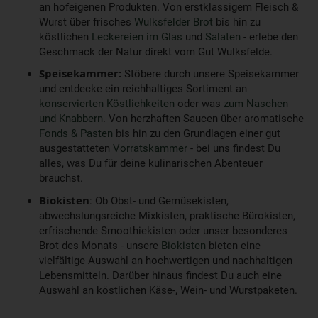
an hofeigenen Produkten. Von erstklassigem Fleisch &
Wurst über frisches
Wulksfelder Brot
bis hin zu
köstlichen
Leckereien im Glas
und
Salaten
- erlebe den
Geschmack der Natur direkt vom Gut Wulksfelde.
Speisekammer:
Stöbere durch unsere Speisekammer
und entdecke ein reichhaltiges Sortiment an
konservierten Köstlichkeiten
oder was
zum Naschen
und Knabbern
. Von herzhaften Saucen über aromatische
Fonds & Pasten
bis hin zu den Grundlagen einer gut
ausgestatteten
Vorratskammer
- bei uns findest Du
alles, was Du für deine kulinarischen Abenteuer
brauchst.
Biokisten
: Ob Obst- und Gemüsekisten,
abwechslungsreiche Mixkisten, praktische Bürokisten,
erfrischende Smoothiekisten oder unser besonderes
Brot des Monats - unsere
Biokisten
bieten eine
vielfältige Auswahl an hochwertigen und nachhaltigen
Lebensmitteln. Darüber hinaus findest Du auch eine
Auswahl an köstlichen Käse-, Wein- und Wurstpaketen.