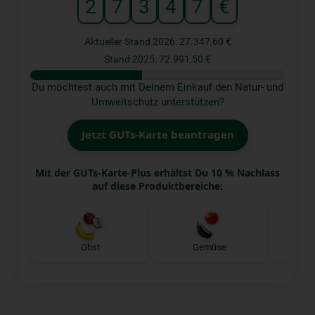
2
7
3
4
7
€
Aktueller Stand 2026: 27.347,60 €
Stand 2025: 72.991,50 €
Du möchtest auch mit Deinem Einkauf den Natur- und
Umweltschutz unterstützen?
Jetzt GUTs-Karte beantragen
Mit der GUTs-Karte-Plus erhältst Du 10 % Nachlass
auf diese Produktbereiche:
Obst
Gemüse
K