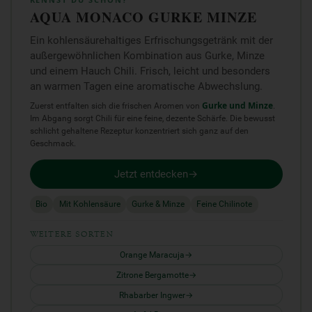
KENNST DU SCHON?
AQUA MONACO GURKE MINZE
Ein kohlensäurehaltiges Erfrischungsgetränk mit der
außergewöhnlichen Kombination aus Gurke, Minze
und einem Hauch Chili. Frisch, leicht und besonders
an warmen Tagen eine aromatische Abwechslung.
Zuerst entfalten sich die frischen Aromen von
Gurke und Minze
.
Im Abgang sorgt Chili für eine feine, dezente Schärfe. Die bewusst
schlicht gehaltene Rezeptur konzentriert sich ganz auf den
Geschmack.
Jetzt entdecken
Bio
Mit Kohlensäure
Gurke & Minze
Feine Chilinote
WEITERE SORTEN
Orange Maracuja
Zitrone Bergamotte
Rhabarber Ingwer