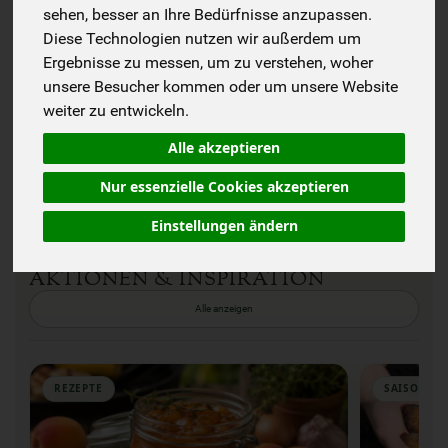
sehen, besser an Ihre Bedürfnisse anzupassen.
Diese Technologien nutzen wir außerdem um
Wie läuft die Lieferung ab?
Ergebnisse zu messen, um zu verstehen, woher
unsere Besucher kommen oder um unsere Website
Was ist drin?
weiter zu entwickeln.
Kann ich die Kiste anpassen oder pausieren?
Alle akzeptieren
Nur essenzielle Cookies akzeptieren
Du hast noch mehr Fragen?
Einstellungen ändern
ENTDECKEN & INSPIRIEREN LASSEN
AKTIONEN & INSPIRATION
Alle anzeigen
REZEPTE
SAISON