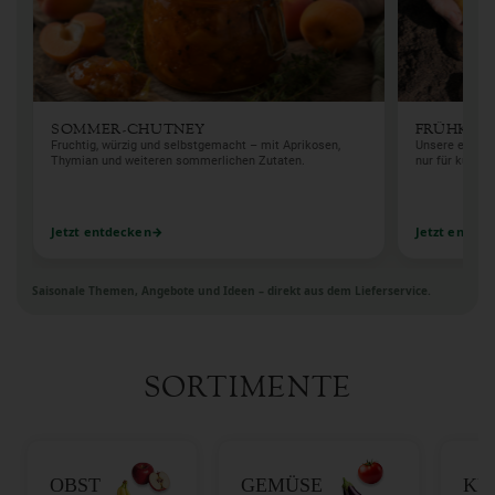
SOMMER-CHUTNEY
FRÜHKAR
Fruchtig, würzig und selbstgemacht – mit Aprikosen,
Unsere erste K
Thymian und weiteren sommerlichen Zutaten.
nur für kurze Z
Jetzt entdecken
Jetzt entde
Saisonale Themen, Angebote und Ideen – direkt aus dem Lieferservice.
SORTIMENTE
OBST
GEMÜSE
KÜ