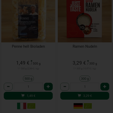
Penne hell Bioladen
Ramen Nudeln
*
*
1,49 €
3,29 €
/ 500 g
/ 300 g
1 * 500 g (2,98 € / kg)
1 * 300 g (10,97 € / kg)
500 g
300 g
Anzahl
Anzahl
1,49
€
3,29
€