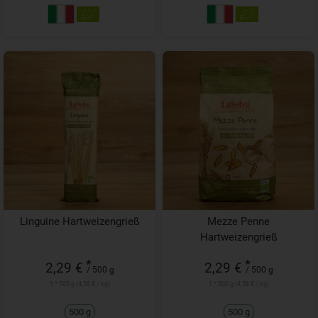
Linguine Hartweizengrieß
Mezze Penne
Hartweizengrieß
*
*
2,29 €
2,29 €
/ 500 g
/ 500 g
1 * 500 g (4,58 € / kg)
1 * 500 g (4,58 € / kg)
500 g
500 g