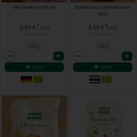
Mie Nudeln Vollkorn
Nudeln aus thailändischem
Reis
*
*
2,39 €
4,39 €
/ 250 g
/ 250 g
1 * 250 g (9,56 € / kg)
1 * 250 g (17,56 € / kg)
250 g
250 g
Anzahl
Anzahl
2,39
€
4,39
€