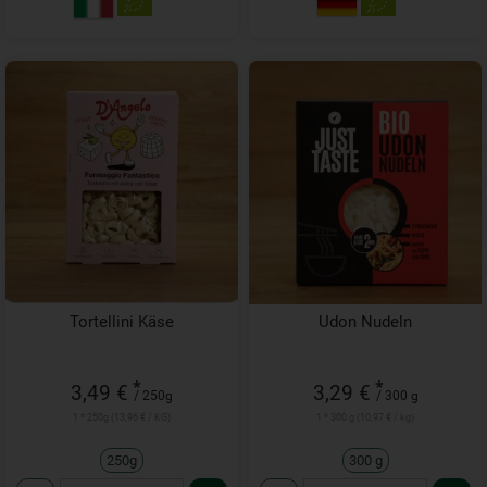
Tortellini Käse
Udon Nudeln
*
*
3,49 €
3,29 €
/ 250g
/ 300 g
1 * 250g (13,96 € / KG)
1 * 300 g (10,97 € / kg)
250g
300 g