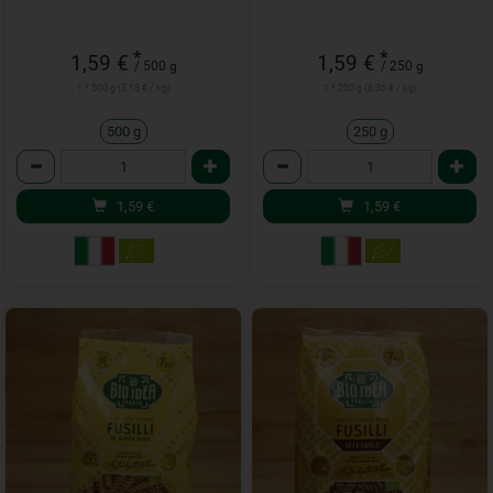
*
*
1,59 €
1,59 €
/ 500 g
/ 250 g
1 * 500 g (3,18 € / kg)
1 * 250 g (6,36 € / kg)
500 g
250 g
Anzahl
Anzahl
1,59
€
1,59
€