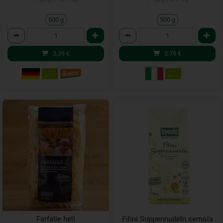
1 * 500 g (6,78 € / 1 kg)
1 * 500 g (7,58 € / kg)
500 g
500 g
Anzahl
Anzahl
3,39
€
3,79
€
Farfalle hell
Filini Suppennudeln semola