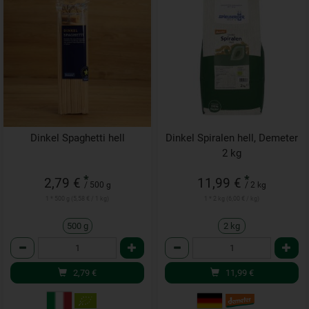
Dinkel Spaghetti hell
Dinkel Spiralen hell, Demeter
2 kg
*
*
2,79 €
11,99 €
/ 500 g
/ 2 kg
1 * 500 g (5,58 € / 1 kg)
1 * 2 kg (6,00 € / kg)
500 g
2 kg
Anzahl
Anzahl
2,79
€
11,99
€