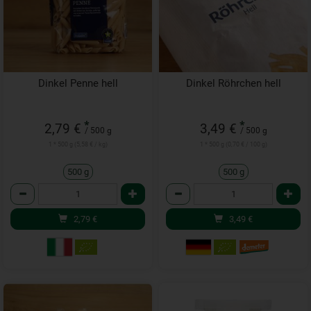
Dinkel Penne hell
Dinkel Röhrchen hell
*
*
2,79 €
3,49 €
/ 500 g
/ 500 g
1 * 500 g (5,58 € / kg)
1 * 500 g (0,70 € / 100 g)
500 g
500 g
Anzahl
Anzahl
2,79
€
3,49
€