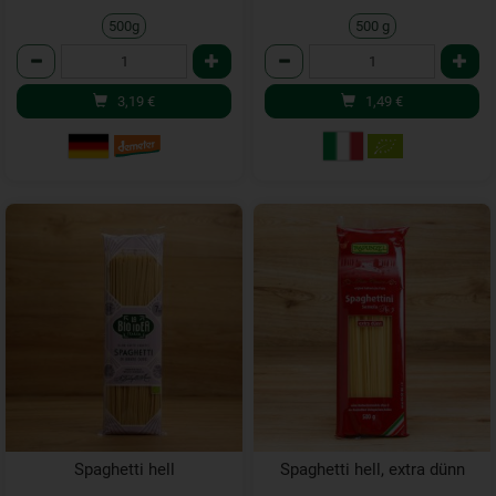
500g
500 g
Anzahl
Anzahl
3,19
€
1,49
€
Spaghetti hell
Spaghetti hell, extra dünn