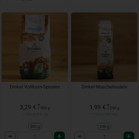
Dinkel Vollkorn-Spiralen
Dinkel-Muschelnudeln
*
*
3,29 €
1,99 €
/ 500 g
/ 250 g
1 * 500 g (6,58 € / kg)
1 * 250 g (7,96 € / kg)
500 g
250 g
Anzahl
Anzahl