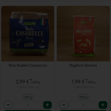
Reis-Nudeln Casarecce
Rigatoni Semola
*
*
2,99 €
1,99 €
/ 250 g
/ 500 g
1 * 250 g (11,96 € / kg)
1 * 500 g (3,98 € / kg)
250 g
500 g
Anzahl
Anzahl