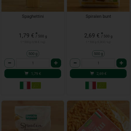
Spaghettini
Spiralen bunt
*
*
1,79 €
2,69 €
/ 500 g
/ 500 g
1 * 500 g (3,58 € / kg)
1 * 500 g (5,38 € / kg)
500 g
500 g
Anzahl
Anzahl
1,79
€
2,69
€