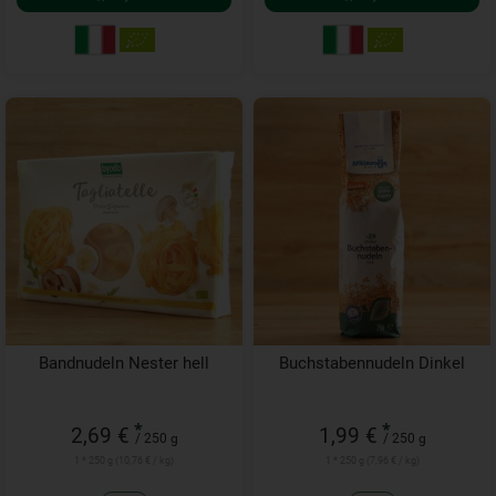
Bandnudeln Nester hell
Buchstabennudeln Dinkel
*
*
2,69 €
1,99 €
/ 250 g
/ 250 g
1 * 250 g (10,76 € / kg)
1 * 250 g (7,96 € / kg)