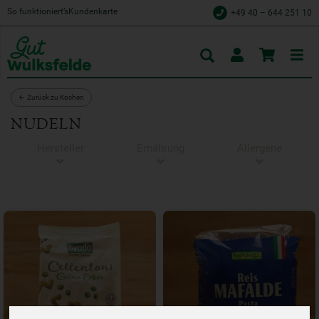
So funktioniert’s
Kundenkarte
+49 40 – 644 251 10
Toggle
cart
← Zurück zu Kochen
NUDELN
Hersteller
Ernährung
Allergene