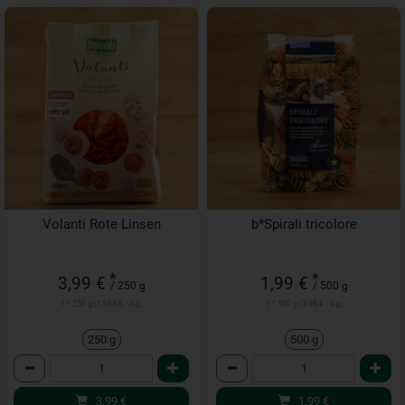
Volanti Rote Linsen
b*Spirali tricolore
*
*
3,99 €
1,99 €
/ 250 g
/ 500 g
1 * 250 g (15,96 € / kg)
1 * 500 g (3,98 € / kg)
250 g
500 g
Anzahl
Anzahl
3,99
€
1,99
€