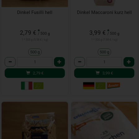
Dinkel Fusilli hell
Dinkel Maccaroni kurz hell
*
*
2,79 €
3,99 €
/ 500 g
/ 500 g
1 * 500 g (5,58 € / kg)
1 * 500 g (7,98 € / kg)
500 g
500 g
Anzahl
Anzahl
2,79
€
3,99
€