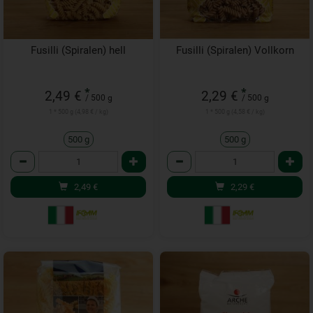
Fusilli (Spiralen) hell
Fusilli (Spiralen) Vollkorn
*
*
2,49 €
2,29 €
/ 500 g
/ 500 g
1 * 500 g (4,98 € / kg)
1 * 500 g (4,58 € / kg)
500 g
500 g
Anzahl
Anzahl
2,49
€
2,29
€