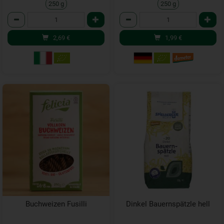
250 g
250 g
Anzahl
Anzahl
2,69
€
1,99
€
Buchweizen Fusilli
Dinkel Bauernspätzle hell