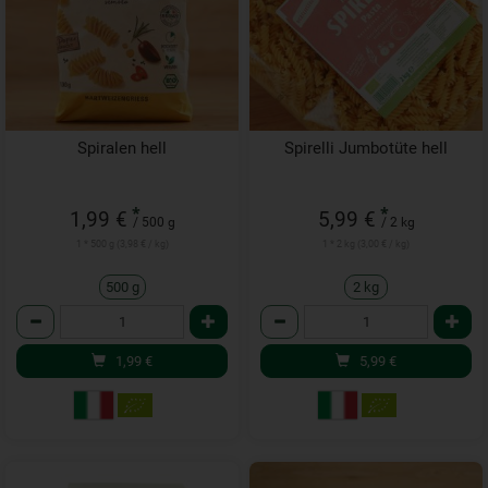
Spiralen hell
Spirelli Jumbotüte hell
*
*
1,99 €
5,99 €
/ 500 g
/ 2 kg
1 * 500 g (3,98 € / kg)
1 * 2 kg (3,00 € / kg)
500 g
2 kg
Anzahl
Anzahl
1,99
€
5,99
€