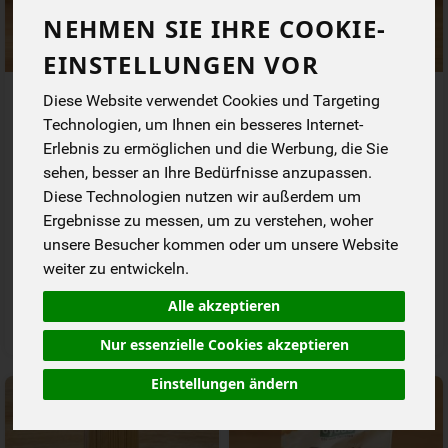
NEHMEN SIE IHRE COOKIE-
EINSTELLUNGEN VOR
Cellentani grüne Erbse
Reis-Nudeln Mafalde
Diese Website verwendet Cookies und Targeting
Technologien, um Ihnen ein besseres Internet-
Erlebnis zu ermöglichen und die Werbung, die Sie
*
*
3,99 €
2,99 €
/ 250 g
/ 250 g
sehen, besser an Ihre Bedürfnisse anzupassen.
1 * 250 g (15,96 € / kg)
1 * 250 g (11,96 € / kg)
Diese Technologien nutzen wir außerdem um
250 g
250 g
Ergebnisse zu messen, um zu verstehen, woher
Anzahl
Anzahl
unsere Besucher kommen oder um unsere Website
weiter zu entwickeln.
3,99
€
2,99
€
Alle akzeptieren
Nur essenzielle Cookies akzeptieren
Einstellungen ändern