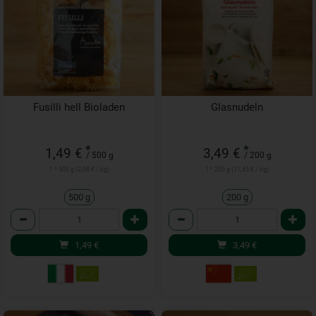
Fusilli hell Bioladen
Glasnudeln
*
*
1,49 €
3,49 €
/ 500 g
/ 200 g
1 * 500 g (2,98 € / kg)
1 * 200 g (17,45 € / kg)
500 g
200 g
Anzahl
Anzahl
1,49
€
3,49
€