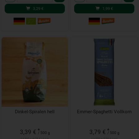
3,29
€
1,99
€
Dinkel-Spiralen hell
Emmer-Spaghetti Vollkorn
*
*
3,39 €
3,79 €
/ 500 g
/ 500 g