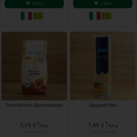
2,99
€
1,99
€
Schwäbische Bauernspätzle
Spaghetti hell
*
*
3,19 €
1,49 €
/ 500g
/ 500 g
1 * 500g (6,38 € / kg)
1 * 500 g (2,98 € / kg)