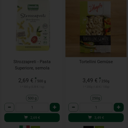
Strozzapreti - Pasta
Tortellini Gemüse
Superiore, semola
*
*
2,69 €
3,49 €
/ 500 g
/ 250g
1 * 500 g (5,38 € / kg)
1 * 250g (1,40 € / 100g)
500 g
250g
Anzahl
Anzahl
2,69
€
3,49
€