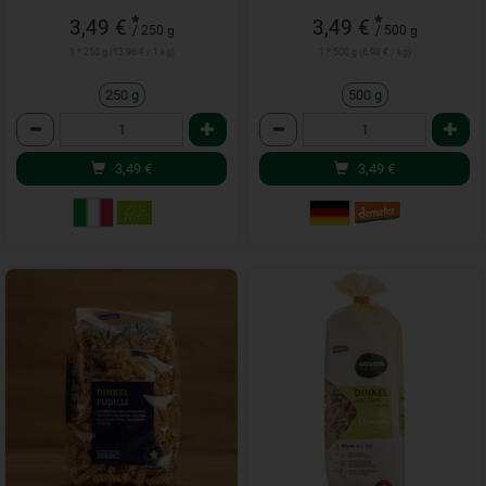
*
*
3,49 €
3,49 €
/ 250 g
/ 500 g
1 * 250 g (13,96 € / 1 kg)
1 * 500 g (6,98 € / kg)
250 g
500 g
Anzahl
Anzahl
3,49
€
3,49
€