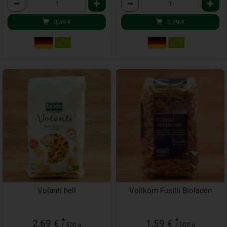
Anzahl
Anzahl
3,49
€
3,29
€
Volanti hell
Vollkorn Fusilli Bioladen
*
*
2,69 €
1,59 €
/ 500 g
/ 500 g