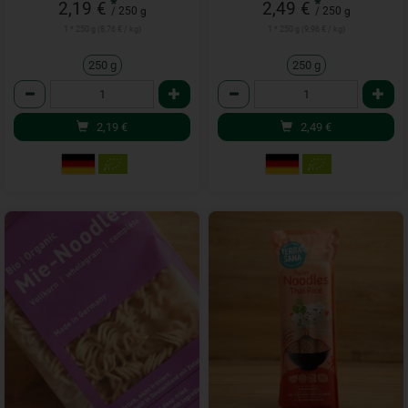
*
*
2,19 €
2,49 €
/ 250 g
/ 250 g
1 * 250 g (8,76 € / kg)
1 * 250 g (9,96 € / kg)
250 g
250 g
Anzahl
Anzahl
2,19
€
2,49
€