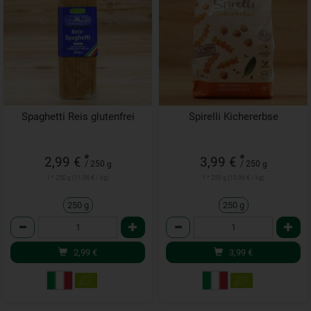
Spaghetti Reis glutenfrei
Spirelli Kichererbse
*
*
2,99 €
3,99 €
/ 250 g
/ 250 g
1 * 250 g (11,96 € / kg)
1 * 250 g (15,96 € / kg)
250 g
250 g
Anzahl
Anzahl
2,99
€
3,99
€