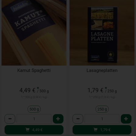
Kamut Spaghetti
Lasagneplatten
*
*
4,49 €
1,79 €
/ 500 g
/ 250 g
1 * 500 g (8,98 € / kg)
1 * 250 g (7,16 € / kg)
500 g
250 g
Anzahl
Anzahl
4,49
€
1,79
€