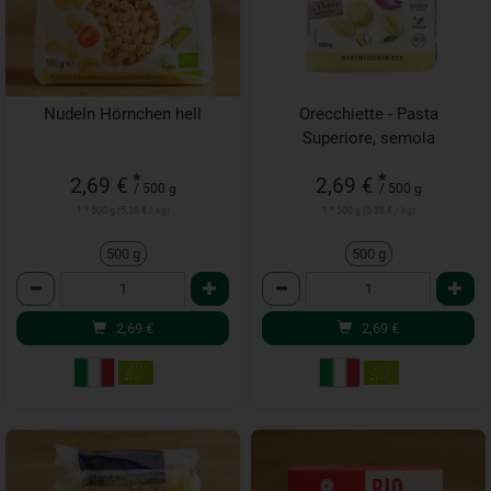
Nudeln Hörnchen hell
Orecchiette - Pasta
Superiore, semola
*
*
2,69 €
2,69 €
/ 500 g
/ 500 g
1 * 500 g (5,38 € / kg)
1 * 500 g (5,38 € / kg)
500 g
500 g
Anzahl
Anzahl
2,69
€
2,69
€