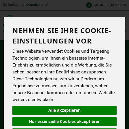
So funktioniert’s
Kundenkarte
+49 40 – 644 251 10
Toggle
NEHMEN SIE IHRE COOKIE-
cart
EINSTELLUNGEN VOR
Diese Website verwendet Cookies und Targeting
Technologien, um Ihnen ein besseres Internet-
Erlebnis zu ermöglichen und die Werbung, die Sie
BIO AUS ÜBERZEUGUNG, DIREKT
sehen, besser an Ihre Bedürfnisse anzupassen.
ZU DIR NACH HAUSE
Diese Technologien nutzen wir außerdem um
Ergebnisse zu messen, um zu verstehen, woher
GUT BETREUT
unsere Besucher kommen oder um unsere Website
Kontakt
weiter zu entwickeln.
Hilfe & FAQ
Alle akzeptieren
Lieferung & Versandkosten
Nur essenzielle Cookies akzeptieren
Liefergebiet / PLZ prüfen