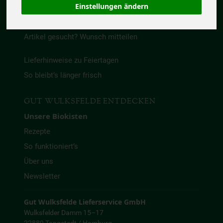
Reklamation
Einstellungen ändern
Zahlung & Rechnungen
Artikel gesucht? Wunsch mitteilen
Lieferhinweise zu Feiertagen
So bleibt’s länger frisch
GUT WULKSFELDE ENTDECKEN
Unsere Biokisten
Rezepte
So funktioniert’s
Über uns
Newsletter
Gut Wulksfelde Lieferservice GmbH
Wulksfelder Damm 15–17