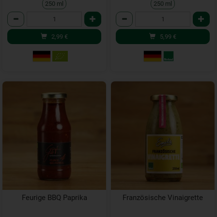
250 ml
250 ml
Anzahl
Anzahl
2,99
€
5,99
€
Feurige BBQ Paprika
Französische Vinaigrette