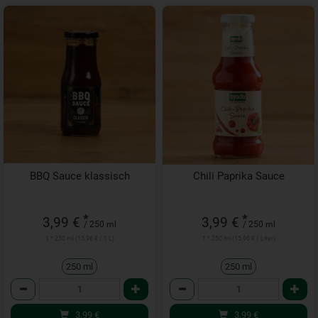
BBQ Sauce klassisch
Chili Paprika Sauce
*
*
3,99 €
3,99 €
/ 250 ml
/ 250 ml
1 * 250 ml (15,96 € / 1 L)
1 * 250 ml (15,96 € / Liter)
250 ml
250 ml
Anzahl
Anzahl
3,99
€
3,99
€