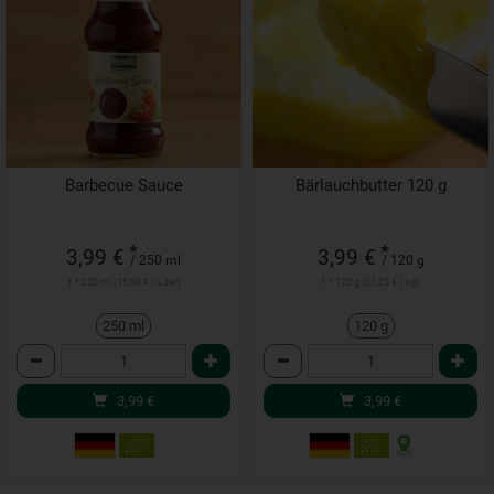
Barbecue Sauce
Bärlauchbutter 120 g
*
*
3,99 €
3,99 €
/ 250 ml
/ 120 g
1 * 250 ml (15,96 € / Liter)
1 * 120 g (33,25 € / kg)
250 ml
120 g
Anzahl
Anzahl
3,99
€
3,99
€