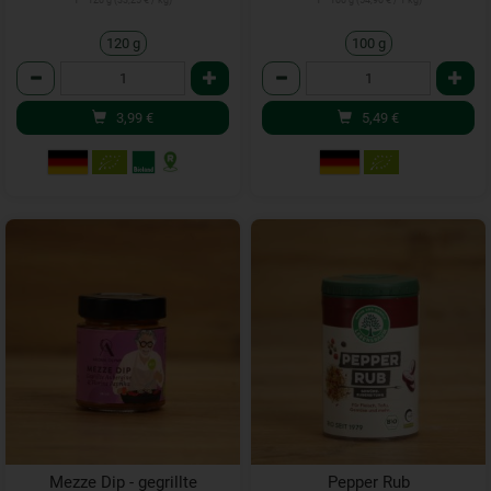
1 * 120 g (33,25 € / kg)
1 * 100 g (54,90 € / 1 kg)
120 g
100 g
Anzahl
Anzahl
3,99
€
5,49
€
Mezze Dip - gegrillte
Pepper Rub