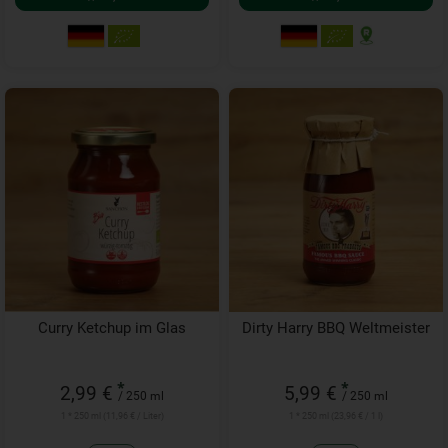
Curry Ketchup im Glas
Dirty Harry BBQ Weltmeister
*
*
2,99 €
5,99 €
/ 250 ml
/ 250 ml
1 * 250 ml (11,96 € / Liter)
1 * 250 ml (23,96 € / 1 l)