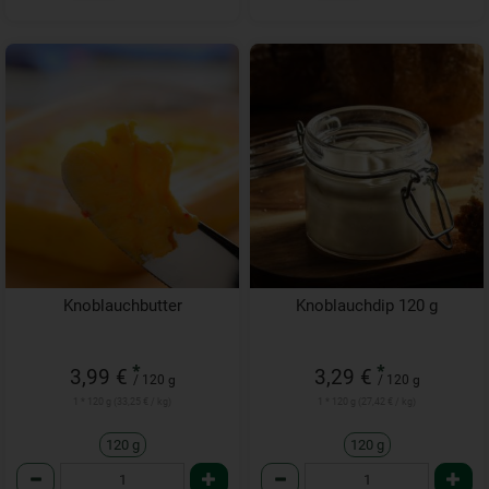
Knoblauchbutter
Knoblauchdip 120 g
*
*
3,99 €
3,29 €
/ 120 g
/ 120 g
1 * 120 g (33,25 € / kg)
1 * 120 g (27,42 € / kg)
120 g
120 g
Anzahl
Anzahl