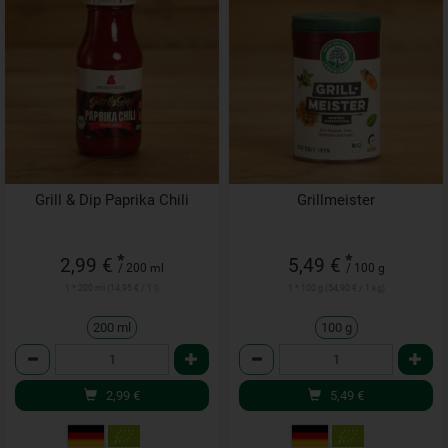
Grill & Dip Paprika Chili
Grillmeister
*
*
2,99 €
5,49 €
/ 200 ml
/ 100 g
1 * 200 ml (14,95 € / 1 l)
1 * 100 g (54,90 € / 1 kg)
200 ml
100 g
Anzahl
Anzahl
2,99
€
5,49
€