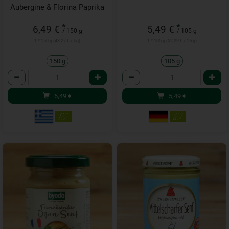
Aubergine & Florina Paprika
*
*
6,49 €
5,49 €
/ 150 g
/ 105 g
1 * 150 g (43,27 € / kg)
1 * 105 g (52,29 € / 1 kg)
150 g
105 g
Anzahl
Anzahl
6,49
€
5,49
€