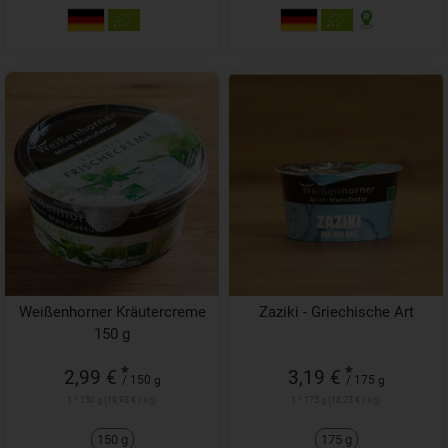
Weißenhorner Kräutercreme
Zaziki - Griechische Art
150 g
*
*
2,99 €
3,19 €
/ 150 g
/ 175 g
1 * 150 g (19,93 € / kg)
1 * 175 g (18,23 € / kg)
150 g
175 g