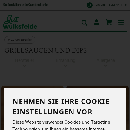
So funktioniert’s
Kundenkarte
+49 40 – 644 251 10
Toggle
cart
← Zurück zu Grillen
GRILLSAUCEN UND DIPS
Hersteller
Ernährung
Allergene
NEHMEN SIE IHRE COOKIE-
EINSTELLUNGEN VOR
Diese Website verwendet Cookies und Targeting
Technologien, um Ihnen ein besseres Internet-