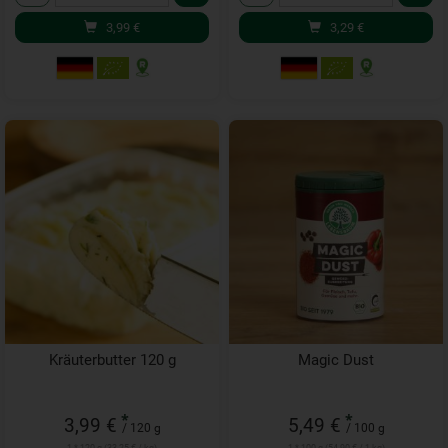
3,99
€
3,29
€
Kräuterbutter 120 g
Magic Dust
*
*
3,99 €
5,49 €
/ 120 g
/ 100 g