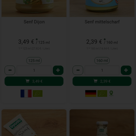
Senf Dijon
Senf mittelscharf
*
*
3,49 €
2,39 €
/ 125 ml
/ 160 ml
1 * 125 ml (27,92 € / Liter)
1 * 160 ml (14,94 € / Liter)
125 ml
160 ml
Anzahl
Anzahl
3,49
€
2,39
€