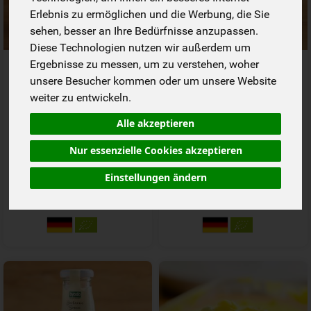
Erlebnis zu ermöglichen und die Werbung, die Sie
sehen, besser an Ihre Bedürfnisse anzupassen.
Diese Technologien nutzen wir außerdem um
Emils Tomaten Ketchup
Aioli Classico
Ergebnisse zu messen, um zu verstehen, woher
unsere Besucher kommen oder um unsere Website
weiter zu entwickeln.
*
*
3,49 €
3,59 €
/ 250 ml
/ 165 g
Alle akzeptieren
1 * 250 ml (13,96 € / Liter)
1 * 165 g (21,76 € / kg)
250 ml
165 g
Nur essenzielle Cookies akzeptieren
Anzahl
Anzahl
Einstellungen ändern
3,49
€
3,59
€