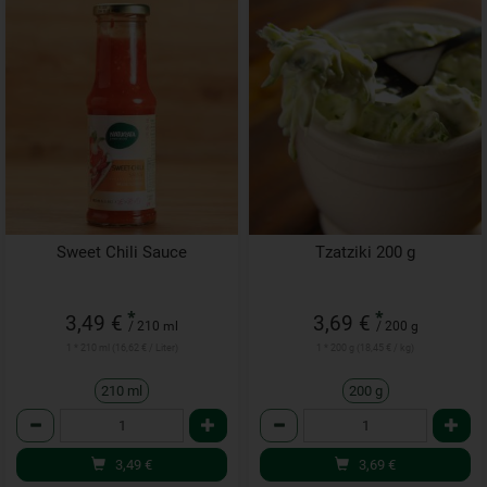
Sweet Chili Sauce
Tzatziki 200 g
*
*
3,49 €
3,69 €
/ 210 ml
/ 200 g
1 * 210 ml (16,62 € / Liter)
1 * 200 g (18,45 € / kg)
210 ml
200 g
Anzahl
Anzahl
3,49
€
3,69
€