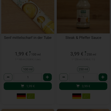
Senf mittelscharf in der Tube
Steak & Pfeffer Sauce
*
*
1,99 €
3,99 €
/ 100 ml
/ 250 ml
1 * 100 ml (19,90 € / Liter)
1 * 250 ml (15,96 € / 1 l)
100 ml
250 ml
Anzahl
Anzahl
1,99
€
3,99
€