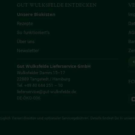
GUT WULKSFELDE ENTDECKEN
VE
Unsere Biokisten
Im
Rezepte
Da
So funktioniert’s
AG
Über uns
Bar
Newsletter
Zer
↩
Gut Wulksfelde Lieferservice GmbH
Wulksfelder Damm 15–17
22889 Tangstedt / Hamburg
FO
Tel. +49 40 644 251 – 10
lieferservice@gut-wulksfelde.de
DE-ÖKO-006
 zuzüglich Versandkosten und optionaler Servicegebühren. Details findest Du in unser