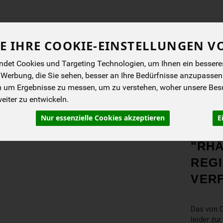
Produkt
E IHRE COOKIE-EINSTELLUNGEN V
det Cookies und Targeting Technologien, um Ihnen ein besseres 
ENES
BIOKISTEN
ANGEBOTE
NEUES
I
 Werbung, die Sie sehen, besser an Ihre Bedürfnisse anzupassen
m um Ergebnisse zu messen, um zu verstehen, woher unsere Be
iter zu entwickeln.
att & Pilze
Nur essenzielle Cookies akzeptieren
E
PRO
"RH
REGI
VER
Das von D
leider zur