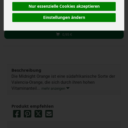
Nur essenzielle Cookies akzeptieren
g
Stück
Kg
Einstellungen ändern
Anzahl
0,95
€
Beschreibung
Die Midnight Orange ist eine südafrikanische Sorte der
Valencia-Orange, die sich durch ihren hohen
Vitaminanteil...
mehr anzeigen
Produkt empfehlen