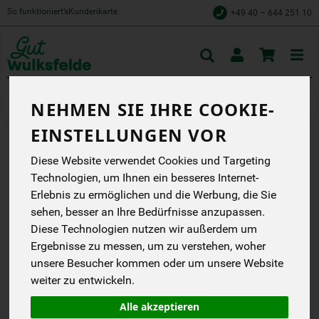
So funktioniert’s
Kundenkarte
+49 40 – 644 251 10
Toggle
cart
Obst
Zitrusfrüchte
NEHMEN SIE IHRE COOKIE-
EINSTELLUNGEN VOR
ORANGEN MIDKNIGHT
Diese Website verwendet Cookies und Targeting
Technologien, um Ihnen ein besseres Internet-
Ilios
Erlebnis zu ermöglichen und die Werbung, die Sie
EG
sehen, besser an Ihre Bedürfnisse anzupassen.
Diese Technologien nutzen wir außerdem um
*
4,99 €
/ kg
Ergebnisse zu messen, um zu verstehen, woher
0,95 € / Stk
unsere Besucher kommen oder um unsere Website
1 Stück ca. 190g
(4,99 € / kg)
weiter zu entwickeln.
inkl. 7% MwSt.
Alle akzeptieren