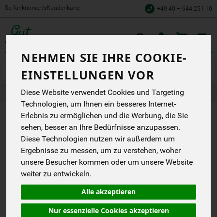
So funktioniert’s
Kundenkarte
+49 40 – 644 251 10
Toggle
cart
NEHMEN SIE IHRE COOKIE-
Backen
Backzutaten
EINSTELLUNGEN VOR
Diese Website verwendet Cookies und Targeting
Produkte
Speisekammer
Backen
Backzutaten
Technologien, um Ihnen ein besseres Internet-
Erlebnis zu ermöglichen und die Werbung, die Sie
PRODUKT "X
sehen, besser an Ihre Bedürfnisse anzupassen.
GELATINE
Diese Technologien nutzen wir außerdem um
Ergebnisse zu messen, um zu verstehen, woher
BLÄTTER"
unsere Besucher kommen oder um unsere Website
NICHT
weiter zu entwickeln.
VERFÜGBAR.
Alle akzeptieren
Nur essenzielle Cookies akzeptieren