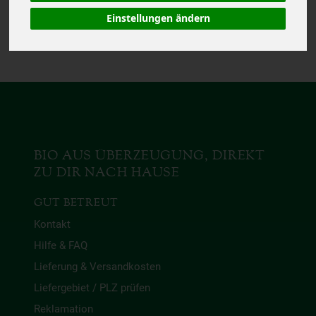
Das von Dir gesuchte
Produkt ist leider zur Zeit
Einstellungen ändern
nicht verfügbar.
BIO AUS ÜBERZEUGUNG, DIREKT
ZU DIR NACH HAUSE
GUT BETREUT
Kontakt
Hilfe & FAQ
Lieferung & Versandkosten
Liefergebiet / PLZ prüfen
Reklamation