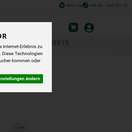
Über uns
+49 40 – 644 251 10
OR
NSPIRATION
REZEPTE
Internet-Erlebnis zu
. Diese Technologien
sucher kommen oder
IS 10 STK.
instellungen ändern
10 Stk