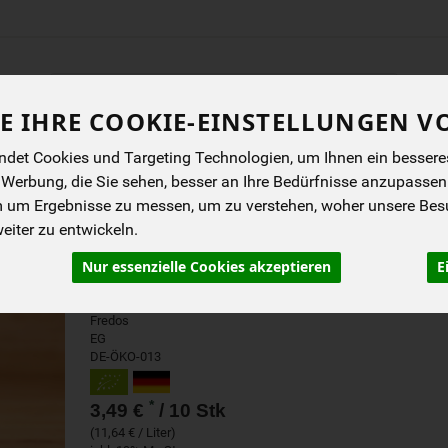
Produkt
E IHRE COOKIE-EINSTELLUNGEN V
ENES
BIOKISTEN
ANGEBOTE
NEUES
I
det Cookies und Targeting Technologien, um Ihnen ein besseres 
 Werbung, die Sie sehen, besser an Ihre Bedürfnisse anzupassen
m um Ergebnisse zu messen, um zu verstehen, woher unsere Be
COOLE LOLLIES WASSERE
iter zu entwickeln.
Nur essenzielle Cookies akzeptieren
E
Der Wassereisklassiker in Bioqualität.
Fredos
EG
DE-ÖKO-013
*
3,49 €
/ 10 Stk
(11,64 € / Liter)