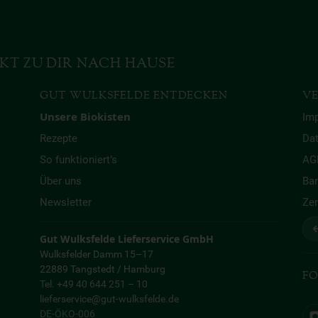
KT ZU DIR NACH HAUSE
GUT WULKSFELDE ENTDECKEN
VE
Unsere Biokisten
Im
Rezepte
Da
So funktioniert’s
AG
Über uns
Bar
Newsletter
Zer
↩
Gut Wulksfelde Lieferservice GmbH
Wulksfelder Damm 15–17
22889 Tangstedt / Hamburg
FO
Tel. +49 40 644 251 – 10
lieferservice@gut-wulksfelde.de
DE-ÖKO-006