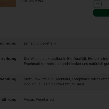
inkl. 19% MwSt.
Anzahl
eichnung
Erfrischungsgetränk
hreibung
Der Wassereisklassiker in Bio-Qualität: Einfach einfrie
Fruchtsaftkonzentraten, echt lecker und natürlich gut
wendung
Statt Eiswürfeln in Cocktails, Longdrinks oder Säfte
Coolen Lollies für Extra-Pfiff im Glas!
rnährung
Vegan, Vegetarisch