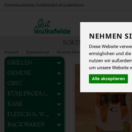
Firmenkunden
So funktioniert’s
Kundenkarte
NEHMEN SI
SORTIMENT
HOFEIG
Diese Website verwen
Produkte
Speisekammer
Naschen & Knabbern
Kunterbuntes
ermöglichen und die
nutzen wir außerde
GRILLEN
um unsere Website we
GEMÜSE
Alle akzeptieren
OBST
KÜHLPRODUKTE
KÄSE
FLEISCH & WURST
BACKWAREN