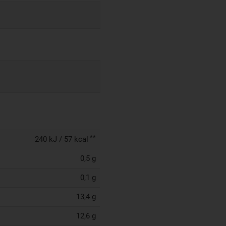
**
240 kJ / 57 kcal
0,5 g
0,1 g
13,4 g
12,6 g