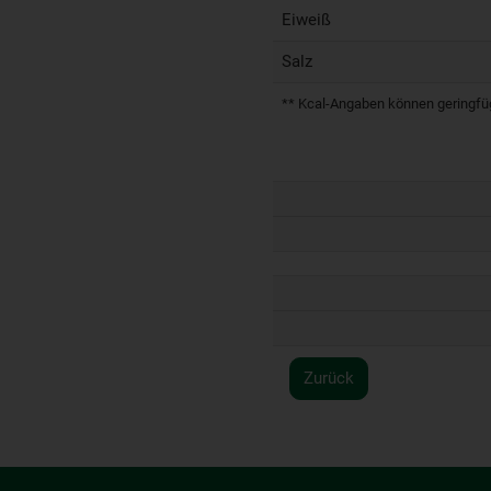
Eiweiß
Salz
** Kcal-Angaben können geringfügi
Zurück