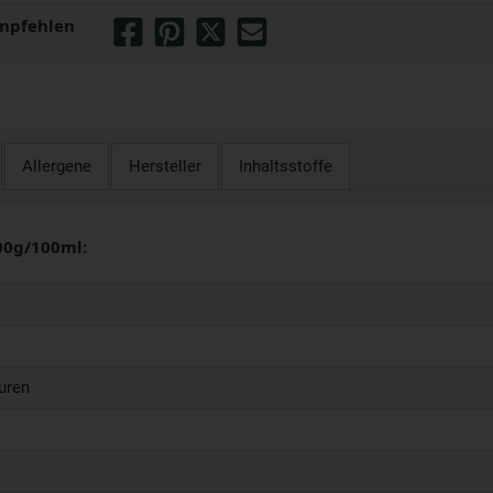
mpfehlen
Allergene
Hersteller
Inhaltsstoffe
00g/100ml:
uren