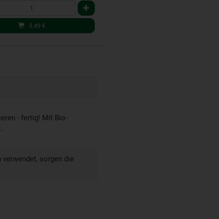
3,49
€
ren - fertig! Mit Bio-
.
n verwendet, sorgen die