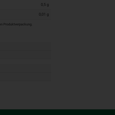
0,5 g
0,01 g
igen Produktverpackung.