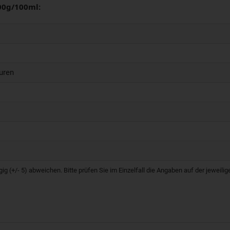
00g/100ml:
uren
g (+/- 5) abweichen. Bitte prüfen Sie im Einzelfall die Angaben auf der jeweil