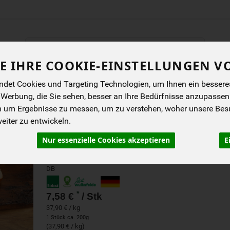
Produkt
E IHRE COOKIE-EINSTELLUNGEN V
ENES
BIOKISTEN
ANGEBOTE
NEUES
I
det Cookies und Targeting Technologien, um Ihnen ein besseres 
 Werbung, die Sie sehen, besser an Ihre Bedürfnisse anzupassen
m um Ergebnisse zu messen, um zu verstehen, woher unsere Be
FLEISCHKÄSE, GEFLÜGEL
iter zu entwickeln.
WULKSFELDE
Nur essenzielle Cookies akzeptieren
E
Gut Wulksfelde
DB
*
7,58 €
/ Stk
37,90 € / kg
1 Stück ca. 200g
(37,90 € / kg)