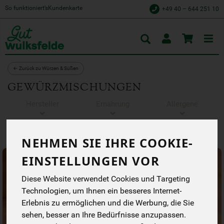
So funktioniert’s
Kundenkarte
+49 40 – 644 251 10
Toggle
cart
← Zurück zu Würzen & Süßen
GEWÜRZMISCHUNGEN
Hersteller
Ernährung
Allergene
NEHMEN SIE IHRE COOKIE-
EINSTELLUNGEN VOR
Diese Website verwendet Cookies und Targeting
Technologien, um Ihnen ein besseres Internet-
Erlebnis zu ermöglichen und die Werbung, die Sie
sehen, besser an Ihre Bedürfnisse anzupassen.