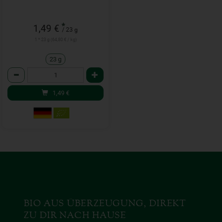
*
1,49 €
/ 23 g
1 * 23 g (64,80 € / kg)
23 g
Anzahl
1,49
€
BIO AUS ÜBERZEUGUNG, DIREKT
ZU DIR NACH HAUSE