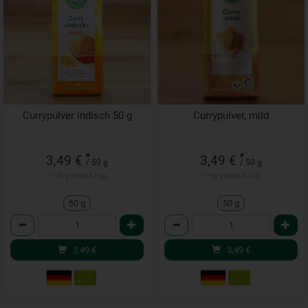
Currypulver indisch 50 g
Currypulver, mild
*
*
3,49 €
3,49 €
/ 50 g
/ 50 g
1 * 50 g (69,80 € / kg)
1 * 50 g (69,80 € / kg)
50 g
50 g
Anzahl
Anzahl
3,49
€
3,49
€