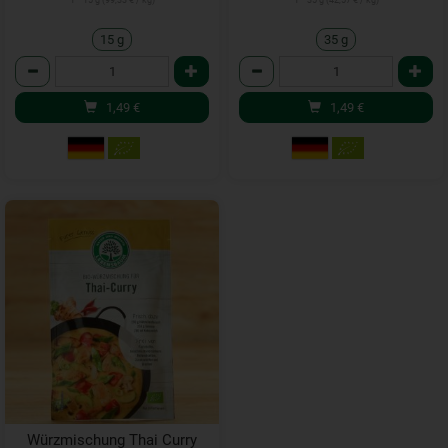
1 * 15 g (99,33 € / kg)
1 * 35 g (42,57 € / kg)
15 g
35 g
Anzahl
Anzahl
1,49
€
1,49
€
Würzmischung Thai Curry