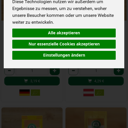
Diese Technologien nutzen wir außerdem um
Ergebnisse zu messen, um zu verstehen, woher
unsere Besucher kommen oder um unsere Website
weiter zu entwickeln.
5 Gewürze China-Küche
Asian BBQ
Gewürzzubereitung
Alle akzeptieren
*
*
3,19 €
4,29 €
Nur essenzielle Cookies akzeptieren
/ 40 g
/ 80 g
1 * 40 g (79,75 € / kg)
1 * 80 g (53,63 € / 1 kg)
Einstellungen ändern
40 g
80 g
Anzahl
Anzahl
3,19
€
4,29
€