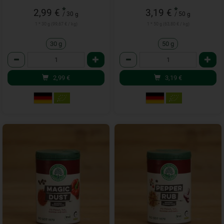
*
*
2,99 €
3,19 €
/ 30 g
/ 50 g
1 * 30 g (99,67 € / kg)
1 * 50 g (63,80 € / kg)
30 g
50 g
Anzahl
Anzahl
2,99
€
3,19
€