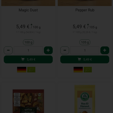
Magic Dust
Pepper Rub
*
*
5,49 €
5,49 €
/ 100 g
/ 105 g
1 * 100 g (54,90 € / 1 kg)
1 * 105 g (52,29 € / 1 kg)
100 g
105 g
Anzahl
Anzahl
5,49
€
5,49
€