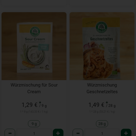
Würzmischung für Sour
Würzmischung
Cream
Geschnetzeltes
*
*
1,29 €
1,49 €
/ 9 g
/ 28 g
1 * 9 g (143,33 € / 1 kg)
1 * 28 g (53,21 € / kg)
9 g
28 g
Anzahl
Anzahl