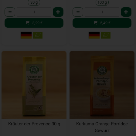
30 g
100 g
Anzahl
Anzahl
3,29
€
5,49
€
Kräuter der Provence 30 g
Kurkuma Orange Porridge
Gewürz