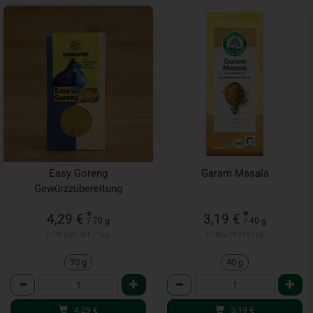
Easy Goreng
Garam Masala
Gewürzzubereitung
*
*
4,29 €
3,19 €
/ 70 g
/ 40 g
1 * 70 g (61,29 € / 1 kg)
1 * 40 g (79,75 € / kg)
70 g
40 g
Anzahl
Anzahl
4,29
€
3,19
€