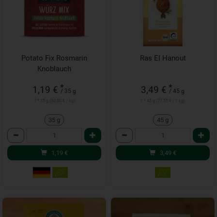
Potato Fix Rosmarin
Ras El Hanout
Knoblauch
*
*
1,19 €
3,49 €
/ 35 g
/ 45 g
1 * 35 g (34,00 € / kg)
1 * 45 g (77,55 € / 1 kg)
35 g
45 g
Anzahl
Anzahl
1,19
€
3,49
€