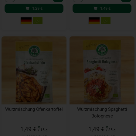
1,29
€
1,49
€
Würzmischung Ofenkartoffel
Würzmischung Spaghetti
Bolognese
*
*
1,49 €
1,49 €
/ 15 g
/ 35 g