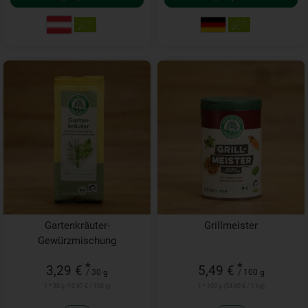
Gartenkräuter-
Grillmeister
Gewürzmischung
*
*
3,29 €
5,49 €
/ 30 g
/ 100 g
1 * 30 g (10,97 € / 100 g)
1 * 100 g (54,90 € / 1 kg)