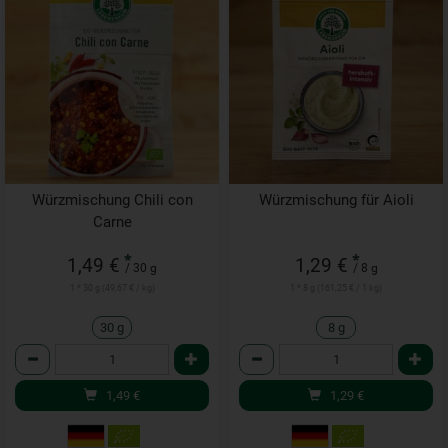
Würzmischung Chili con
Würzmischung für Aioli
Carne
*
*
1,49 €
1,29 €
/ 30 g
/ 8 g
1 * 30 g (49,67 € / kg)
1 * 8 g (161,25 € / 1 kg)
30 g
8 g
Anzahl
Anzahl
1,49
€
1,29
€