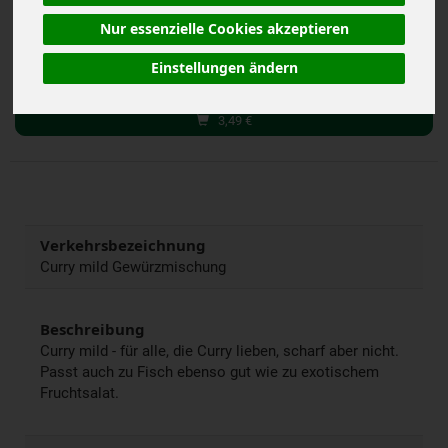
Nur essenzielle Cookies akzeptieren
50 g
Einstellungen ändern
Anzahl
3,49
€
Verkehrsbezeichnung
Curry mild Gewürzmischung
Beschreibung
Curry mild - für alle, die Curry lieben, scharf aber nicht.
Passt auch zu Fisch ebenso gut wie zu exotischem
Fruchtsalat.