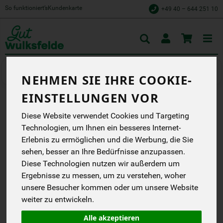
So funktioniert’s
Kundenkarte
+49 40 – 644 251 10
Toggle
cart
Würzen & Süßen
Gewürze & Kräuter
NEHMEN SIE IHRE COOKIE-
EINSTELLUNGEN VOR
CURRYPULVER, MILD
Diese Website verwendet Cookies und Targeting
Technologien, um Ihnen ein besseres Internet-
Zum Würzen von
Reisgerichten, Gemüse,
Erlebnis zu ermöglichen und die Werbung, die Sie
Fleisch und mehr.
sehen, besser an Ihre Bedürfnisse anzupassen.
Lebensbaum
Diese Technologien nutzen wir außerdem um
EG
Ergebnisse zu messen, um zu verstehen, woher
DE-ÖKO-001
unsere Besucher kommen oder um unsere Website
weiter zu entwickeln.
*
3,49 €
/ 50 g
(69,80 € / kg)
Alle akzeptieren
inkl. 7% MwSt.