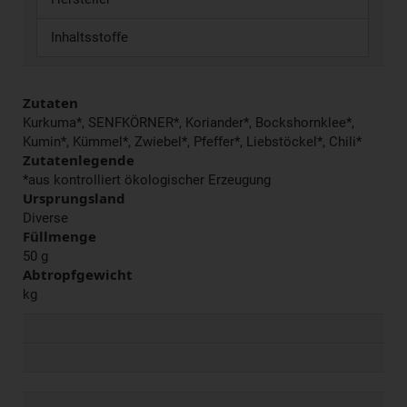
Inhaltsstoffe
Zutaten
Kurkuma*, SENFKÖRNER*, Koriander*, Bockshornklee*,
Kumin*, Kümmel*, Zwiebel*, Pfeffer*, Liebstöckel*, Chili*
Zutatenlegende
*aus kontrolliert ökologischer Erzeugung
Ursprungsland
Diverse
Füllmenge
50 g
Abtropfgewicht
kg