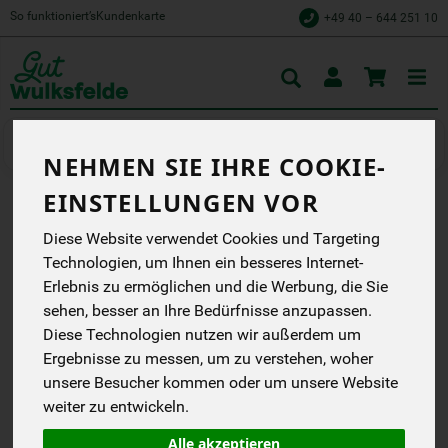
So funktioniert’s
Kundenkarte
+49 40 – 644 251 10
Toggle
cart
Würzen & Süßen
Gewürze & Kräuter
NEHMEN SIE IHRE COOKIE-
EINSTELLUNGEN VOR
CURRYPULVER INDISCH 50
Diese Website verwendet Cookies und Targeting
G
Technologien, um Ihnen ein besseres Internet-
Erlebnis zu ermöglichen und die Werbung, die Sie
Zum Würzen von
sehen, besser an Ihre Bedürfnisse anzupassen.
Reisgerichten, Gemüse,
Fleisch und mehr.
Diese Technologien nutzen wir außerdem um
Lebensbaum
Ergebnisse zu messen, um zu verstehen, woher
EG
unsere Besucher kommen oder um unsere Website
DE-ÖKO-001
weiter zu entwickeln.
*
3,49 €
/ 50 g
Alle akzeptieren