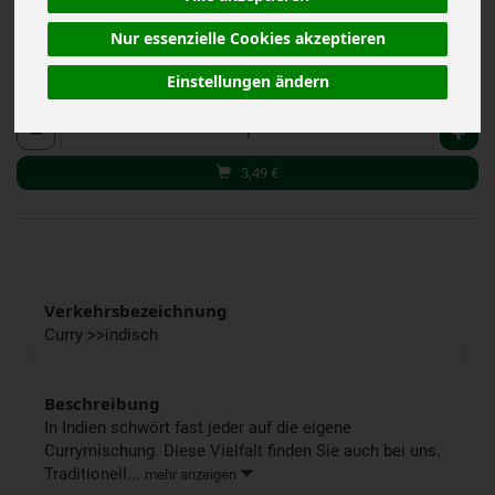
(69,80 € / kg)
Nur essenzielle Cookies akzeptieren
inkl. 7% MwSt.
Einstellungen ändern
50 g
Anzahl
3,49
€
Verkehrsbezeichnung
Curry >>indisch
Beschreibung
In Indien schwört fast jeder auf die eigene
Currymischung. Diese Vielfalt finden Sie auch bei uns.
Traditionell...
mehr anzeigen