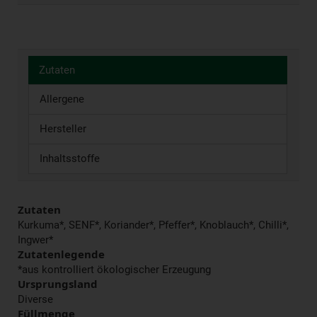
Zutaten
Allergene
Hersteller
Inhaltsstoffe
Zutaten
Kurkuma*, SENF*, Koriander*, Pfeffer*, Knoblauch*, Chilli*,
Ingwer*
Zutatenlegende
*aus kontrolliert ökologischer Erzeugung
Ursprungsland
Diverse
Füllmenge