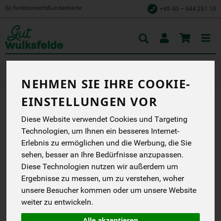
So funktioniert’s
Kundenkarte
+49 40 – 644 251 10
Toggle
cart
Würzen & Süßen
Gewürzmischungen
NEHMEN SIE IHRE COOKIE-
EINSTELLUNGEN VOR
WÜRZMISCHUNG FÜR
Diese Website verwendet Cookies und Targeting
AIOLI
Technologien, um Ihnen ein besseres Internet-
Erlebnis zu ermöglichen und die Werbung, die Sie
herzhaft-intensiv
sehen, besser an Ihre Bedürfnisse anzupassen.
Lebensbaum
Diese Technologien nutzen wir außerdem um
EG
Ergebnisse zu messen, um zu verstehen, woher
unsere Besucher kommen oder um unsere Website
*
1,29 €
/ 8 g
weiter zu entwickeln.
(161,25 € / 1 kg)
inkl. 7% MwSt.
Alle akzeptieren