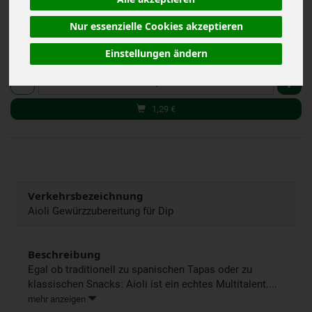
Nur essenzielle Cookies akzeptieren
Einstellungen ändern
8 g
Anzahl
1,29
€
Verkehrsbezeichnung
Aioli Gewürzzubereitung für Dip
Beschreibung
Egal ob traditionell zu spanischen Tapas oder zu
klassischen Snacks: Aioli ist ein echtes Multitalent....
mehr anzeigen