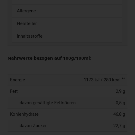
Allergene
Hersteller
Inhaltsstoffe
Nährwerte bezogen auf 100g/100ml:
**
Energie
1173 kJ / 280 kcal
Fett
2,9 g
- davon gesättigte Fettsäuren
0,5 g
Kohlenhydrate
46,8 g
- davon Zucker
22,7 g