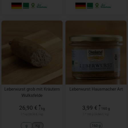
Leberwurst grob mit Kräutern
Leberwurst Hausmacher Art
Wulksfelde
*
*
26,90 €
3,99 €
/ kg
/ 160 g
1 * kg (26,90 € / kg)
1 * 160 g (24,94 € / kg)
g
Kg
160 g