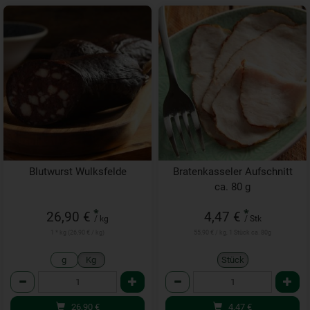
Blutwurst Wulksfelde
Bratenkasseler Aufschnitt
ca. 80 g
*
*
26,90 €
4,47 €
/ kg
/ Stk
1 * kg (26,90 € / kg)
55,90 € / kg, 1 Stück ca. 80g
g
Kg
Stück
Anzahl
Anzahl
26,90
€
4,47
€