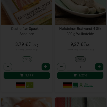
Gestreifter Speck in
Holsteiner Bratwurst 4 Stk
Scheiben
300 g Wulksfelde
*
*
3,79 €
9,27 €
/ 100 g
/ Stk
1 * 100 g (37,90 € / kg)
30,90 € / kg, 1 Stück ca. 300g
100 g
Stück
Anzahl
Anzahl
3,79
€
9,27
€