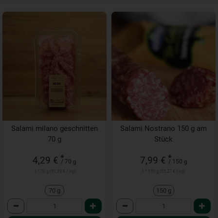
Salami milano geschnitten
Salami Nostrano 150 g am
70 g
Stück
*
*
4,29 €
7,99 €
/ 70 g
/ 150 g
1 * 70 g (61,29 € / kg)
1 * 150 g (53,27 € / kg)
70 g
150 g
Anzahl
Anzahl