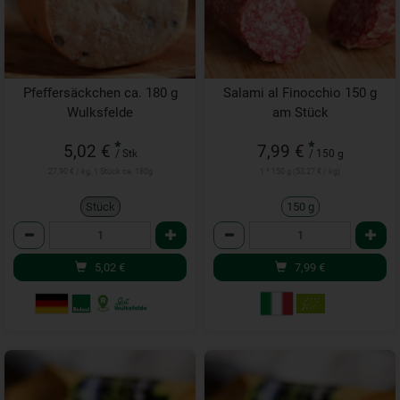
Pfeffersäckchen ca. 180 g
Salami al Finocchio 150 g
Wulksfelde
am Stück
*
*
5,02 €
7,99 €
/ Stk
/ 150 g
27,90 € / kg, 1 Stück ca. 180g
1 * 150 g (53,27 € / kg)
Stück
150 g
Anzahl
Anzahl
5,02
€
7,99
€