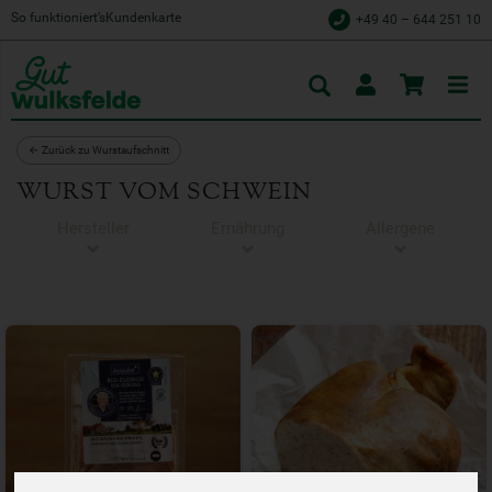
So funktioniert’s
Kundenkarte
+49 40 – 644 251 10
Toggle
cart
← Zurück zu Wurstaufschnitt
WURST VOM SCHWEIN
Hersteller
Ernährung
Allergene