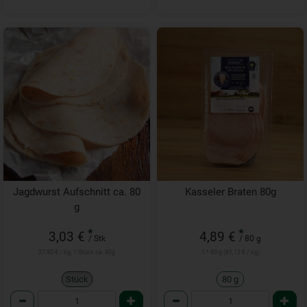
Jagdwurst Aufschnitt ca. 80
Kasseler Braten 80g
g
*
*
3,03 €
4,89 €
/ Stk
/ 80 g
37,90 € / kg, 1 Stück ca. 80g
1 * 80 g (61,13 € / kg)
Stück
80 g
Anzahl
Anzahl