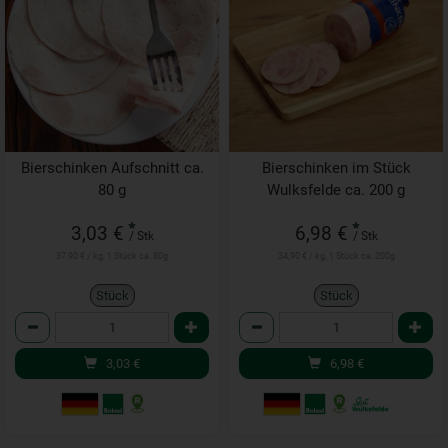
Bierschinken Aufschnitt ca.
Bierschinken im Stück
80 g
Wulksfelde ca. 200 g
*
*
3,03 €
6,98 €
/ Stk
/ Stk
37,90 € / kg, 1 Stück ca. 80g
34,90 € / kg, 1 Stück ca. 200g
Stück
Stück
Anzahl
Anzahl
3,03
€
6,98
€