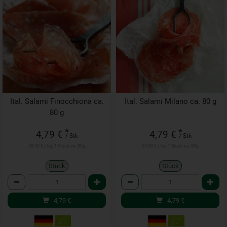
Ital. Salami Finocchiona ca.
Ital. Salami Milano ca. 80 g
80 g
*
*
4,79 €
4,79 €
/ Stk
/ Stk
59,90 € / kg, 1 Stück ca. 80g
59,90 € / kg, 1 Stück ca. 80g
Stück
Stück
Anzahl
Anzahl
4,79
€
4,79
€