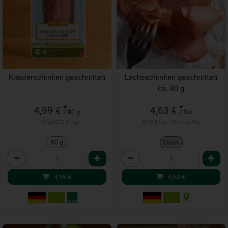
Kräuterschinken geschnitten
Lachsschinken geschnitten
ca. 80 g
*
*
4,99 €
4,63 €
/ 80 g
/ Stk
1 * 80 g (62,38 € / kg)
57,90 € / kg, 1 Stück ca. 80g
80 g
Stück
Anzahl
Anzahl
4,99
€
4,63
€