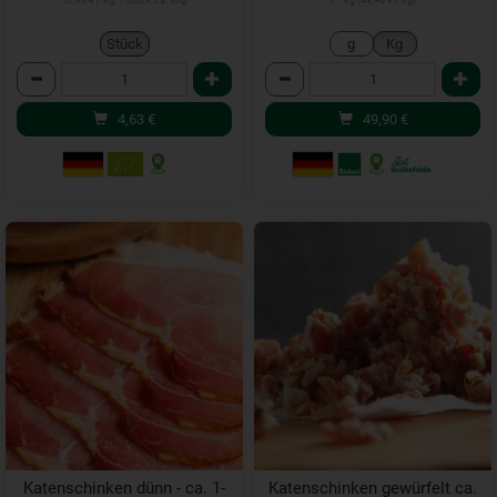
57,90 € / kg, 1 Stück ca. 80g
1 * kg (49,90 € / kg)
Stück
g
Kg
Anzahl
Anzahl
4,63
€
49,90
€
Katenschinken dünn - ca. 1-
Katenschinken gewürfelt ca.