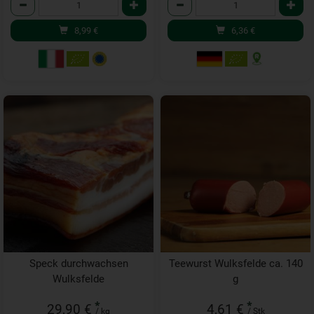
Anzahl
Anzahl
8,99
€
6,36
€
Speck durchwachsen
Teewurst Wulksfelde ca. 140
Wulksfelde
g
*
*
29,90 €
4,61 €
/ kg
/ Stk