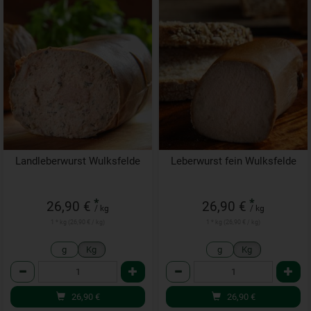
Landleberwurst Wulksfelde
Leberwurst fein Wulksfelde
*
*
26,90 €
26,90 €
/ kg
/ kg
1 * kg (26,90 € / kg)
1 * kg (26,90 € / kg)
g
Kg
g
Kg
Anzahl
Anzahl
26,90
€
26,90
€