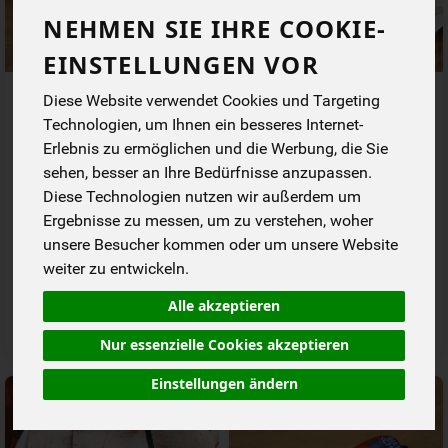
NEHMEN SIE IHRE COOKIE-
EINSTELLUNGEN VOR
Bauern-Kochschinken 80 g
Bauernschmaus Wulksfelde
Diese Website verwendet Cookies und Targeting
Technologien, um Ihnen ein besseres Internet-
Erlebnis zu ermöglichen und die Werbung, die Sie
*
*
3,99 €
26,90 €
/ 80 g
/ kg
sehen, besser an Ihre Bedürfnisse anzupassen.
1 * 80 g (49,88 € / kg)
1 * kg (26,90 € / kg)
Diese Technologien nutzen wir außerdem um
80 g
g
Kg
Ergebnisse zu messen, um zu verstehen, woher
Anzahl
Anzahl
unsere Besucher kommen oder um unsere Website
weiter zu entwickeln.
3,99
€
26,90
€
Alle akzeptieren
Nur essenzielle Cookies akzeptieren
Einstellungen ändern