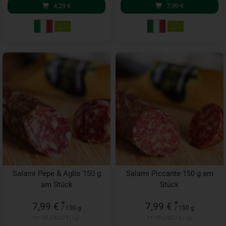
4,29
€
7,99
€
Salami Pepe & Aglio 150 g
Salami Piccante 150 g am
am Stück
Stück
*
*
7,99 €
7,99 €
/ 150 g
/ 150 g
1 * 150 g (53,27 € / kg)
1 * 150 g (53,27 € / kg)