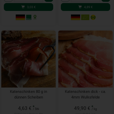
3,03
€
4,89
€
Katenschinken 80 g in
Katenschinken dick - ca.
dünnen Scheiben
4mm Wulksfelde
*
*
4,63 €
49,90 €
/ Stk
/ kg