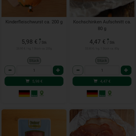
Kinderfleischwurst ca. 200 g
Kochschinken Aufschnitt ca.
80 g
*
*
5,98 €
4,47 €
/ Stk
/ Stk
29,90 € / kg, 1 Stück ca. 200g
55,90 € / kg, 1 Stück ca. 80g
Stück
Stück
Anzahl
Anzahl
5,98
€
4,47
€