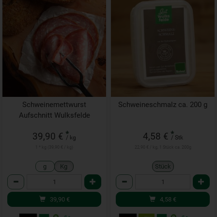
Schweinemettwurst
Schweineschmalz ca. 200 g
Aufschnitt Wulksfelde
*
*
39,90 €
4,58 €
/ kg
/ Stk
1 * kg (39,90 € / kg)
22,90 € / kg, 1 Stück ca. 200g
g
Kg
Stück
Anzahl
Anzahl
39,90
€
4,58
€