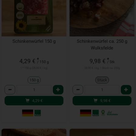
Schinkenwürfel 150 g
Schinkenwürfel ca. 250 g
Wulksfelde
*
*
4,29 €
9,98 €
/ 150 g
/ Stk
1 * 150 g (28,60 € / kg)
39,90 € / kg, 1 Stück ca. 250g
150 g
Stück
Anzahl
Anzahl
4,29
€
9,98
€