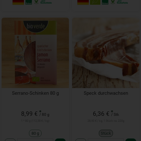
Serrano-Schinken 80 g
Speck durchwachsen
*
*
8,99 €
6,36 €
/ 80 g
/ Stk
1 * 80 g (112,38 € / kg)
28,90 € / kg, 1 Stück ca. 220g
80 g
Stück