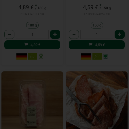
*
*
4,89 €
4,59 €
/ 180 g
/ 150 g
1 * 180 g (27,17 € / kg)
1 * 150 g (30,60 € / kg)
180 g
150 g
Anzahl
Anzahl
4,89
€
4,59
€