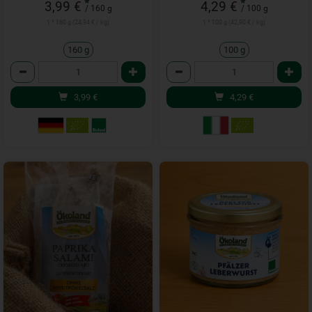
*
*
3,99 €
4,29 €
/ 160 g
/ 100 g
1 * 160 g (24,94 € / kg)
1 * 100 g (42,90 € / kg)
160 g
100 g
Anzahl
Anzahl
3,99
€
4,29
€