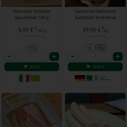
Gekochter Schinken
Gemischte Mettwurst
geschnitten 100 g
Aufschnitt Wulksfelde
*
*
5,99 €
39,90 €
/ 100 g
/ kg
1 * 100 g (59,90 € / kg)
1 * kg (39,90 € / kg)
100 g
g
Kg
Anzahl
Anzahl
5,99
€
39,90
€