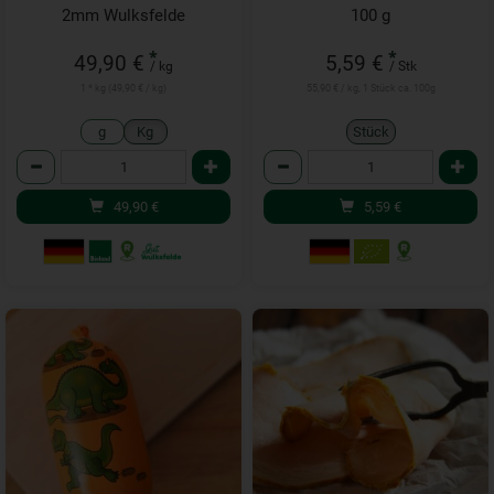
2mm Wulksfelde
100 g
*
*
49,90 €
5,59 €
/ kg
/ Stk
1 * kg (49,90 € / kg)
55,90 € / kg, 1 Stück ca. 100g
g
Kg
Stück
Anzahl
Anzahl
49,90
€
5,59
€