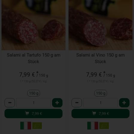
Salami al Tartufo 150 g am
Salami al Vino 150 g am
Stück
Stück
*
*
7,99 €
7,99 €
/ 150 g
/ 150 g
1 * 150 g (53,27 € / kg)
1 * 150 g (53,27 € / kg)
150 g
150 g
Anzahl
Anzahl
7,99
€
7,99
€