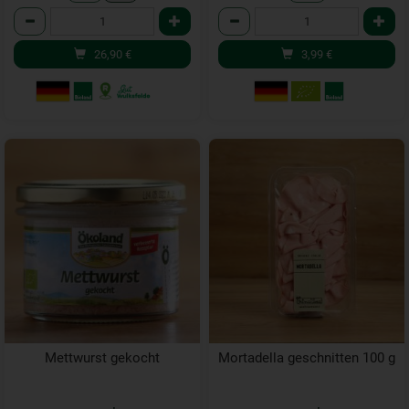
Anzahl
Anzahl
26,90
€
3,99
€
Mettwurst gekocht
Mortadella geschnitten 100 g