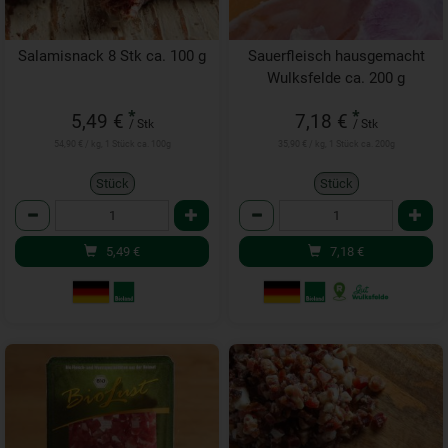
Salamisnack 8 Stk ca. 100 g
Sauerfleisch hausgemacht
Wulksfelde ca. 200 g
*
*
5,49 €
7,18 €
/ Stk
/ Stk
54,90 € / kg, 1 Stück ca. 100g
35,90 € / kg, 1 Stück ca. 200g
Stück
Stück
Anzahl
Anzahl
5,49
€
7,18
€