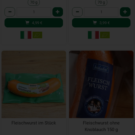
70 g
70 g
Anzahl
Anzahl
4,99
€
3,99
€
Fleischwurst im Stück
Fleischwurst ohne
Knoblauch 150 g