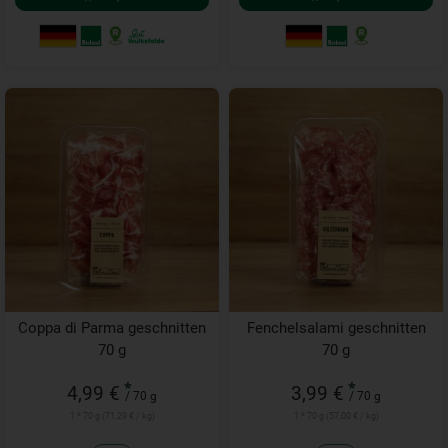
Coppa di Parma geschnitten
Fenchelsalami geschnitten
70 g
70 g
*
*
4,99 €
3,99 €
/ 70 g
/ 70 g
1 * 70 g (71,29 € / kg)
1 * 70 g (57,00 € / kg)