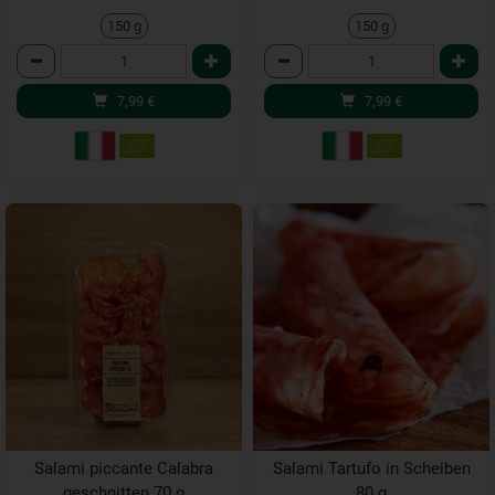
150 g
150 g
Anzahl
Anzahl
7,99
€
7,99
€
Salami piccante Calabra
Salami Tartufo in Scheiben
geschnitten 70 g
80 g