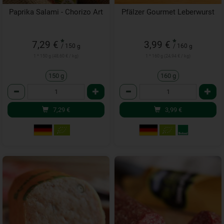
Paprika Salami - Chorizo Art
Pfälzer Gourmet Leberwurst
*
*
7,29 €
3,99 €
/ 150 g
/ 160 g
1 * 150 g (48,60 € / kg)
1 * 160 g (24,94 € / kg)
150 g
160 g
Anzahl
Anzahl
7,29
€
3,99
€