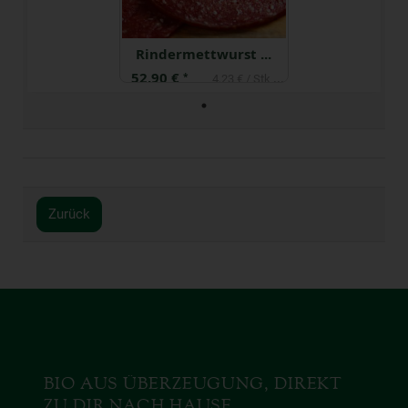
Rindermettwurst geschnitten ca. 80 g
52,90 €
*
4,23 € / Stk (1 Stück ca. 80g)
Zurück
BIO AUS ÜBERZEUGUNG, DIREKT
ZU DIR NACH HAUSE