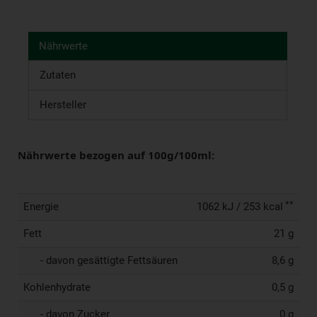
Nährwerte
Zutaten
Hersteller
Nährwerte bezogen auf 100g/100ml:
**
Energie
1062 kJ / 253 kcal
Fett
21 g
- davon gesättigte Fettsäuren
8,6 g
Kohlenhydrate
0,5 g
- davon Zucker
0 g