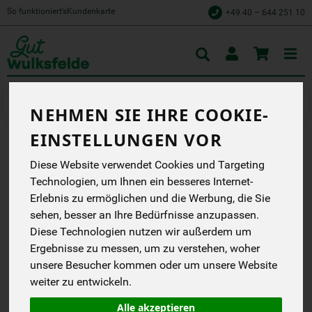
So funktioniert’s
Kundenkarte
+49 40 – 644 251 10
Toggle
cart
Wurstaufschnitt
Wurst vom Schwein
NEHMEN SIE IHRE COOKIE-
EINSTELLUNGEN VOR
HOLSTEINER BRATWURST
Diese Website verwendet Cookies und Targeting
4 STK 300 G WULKSFELDE
Technologien, um Ihnen ein besseres Internet-
Erlebnis zu ermöglichen und die Werbung, die Sie
Gut Wulksfelde
sehen, besser an Ihre Bedürfnisse anzupassen.
DB
Diese Technologien nutzen wir außerdem um
Ergebnisse zu messen, um zu verstehen, woher
*
9,27 €
/ Stk
unsere Besucher kommen oder um unsere Website
30,90 € / kg
weiter zu entwickeln.
1 Stück ca. 300g
(30,90 € / kg)
Alle akzeptieren
inkl. 7% MwSt.