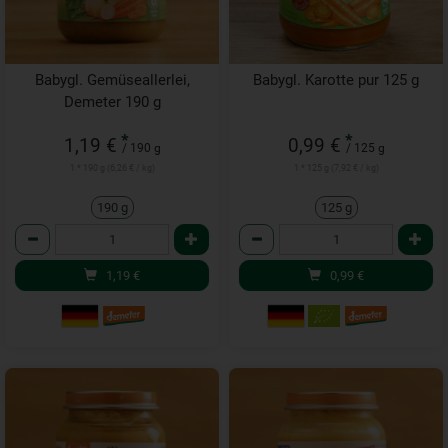
Babygl. Gemüseallerlei,
Babygl. Karotte pur 125 g
Demeter 190 g
*
*
1,19 €
0,99 €
/ 190 g
/ 125 g
1 * 190 g (6,26 € / kg)
1 * 125 g (7,92 € / kg)
190 g
125 g
Anzahl
Anzahl
1,19
€
0,99
€