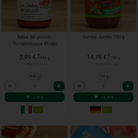
Salsa dei piccoli-
Samba Jumbo 750 g
Tomatensauce Kinder
*
*
2,99 €
14,79 €
/ 340 g
/ 750 g
1 * 340 g (8,79 € / kg)
1 * 750 g (19,73 € / kg)
340 g
750 g
Anzahl
Anzahl
2,99
€
14,79
€