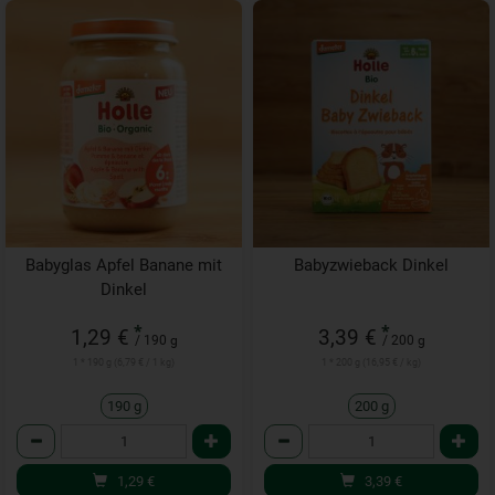
Babyglas Apfel Banane mit
Babyzwieback Dinkel
Dinkel
*
*
1,29 €
3,39 €
/ 190 g
/ 200 g
1 * 190 g (6,79 € / 1 kg)
1 * 200 g (16,95 € / kg)
190 g
200 g
Anzahl
Anzahl
1,29
€
3,39
€