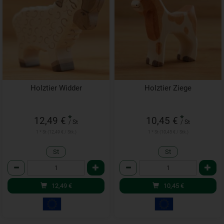
Holztier Widder
Holztier Ziege
*
*
12,49 €
10,45 €
/ St
/ St
1 * St (12,49 € / Stk.)
1 * St (10,45 € / Stk.)
St
St
Anzahl
Anzahl
12,49
€
10,45
€