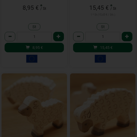
*
*
8,95 €
15,45 €
/ St
/ St
1 * St (15,45 € / Stk.)
St
St
Anzahl
Anzahl
8,95
€
15,45
€