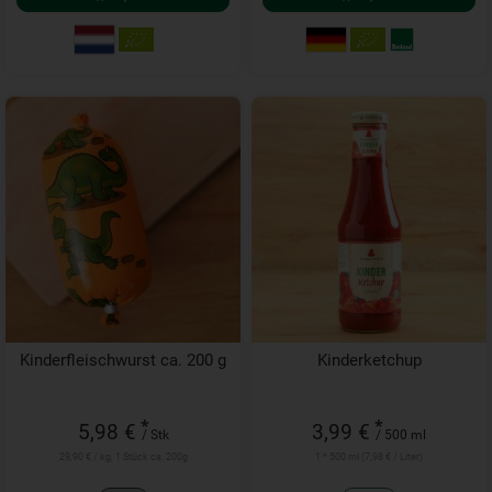
Kinderfleischwurst ca. 200 g
Kinderketchup
*
*
5,98 €
3,99 €
/ Stk
/ 500 ml
29,90 € / kg, 1 Stück ca. 200g
1 * 500 ml (7,98 € / Liter)