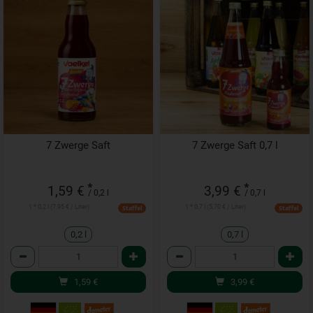
7 Zwerge Saft
7 Zwerge Saft 0,7 l
*
*
1,59 €
3,99 €
/ 0,2 l
/ 0,7 l
1 * 0,2 l (7,95 € / Liter)
1 * 0,7 l (5,70 € / Liter)
Staffel
Staffel
0,2 l
0,7 l
Anzahl
Anzahl
1,59
€
3,99
€