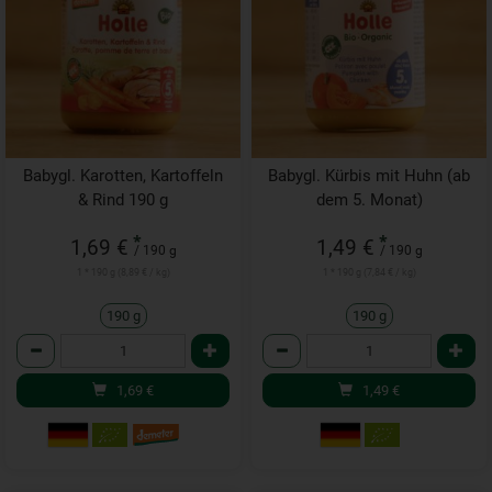
Babygl. Karotten, Kartoffeln
Babygl. Kürbis mit Huhn (ab
& Rind 190 g
dem 5. Monat)
*
*
1,69 €
1,49 €
/ 190 g
/ 190 g
1 * 190 g (8,89 € / kg)
1 * 190 g (7,84 € / kg)
190 g
190 g
Anzahl
Anzahl
1,69
€
1,49
€