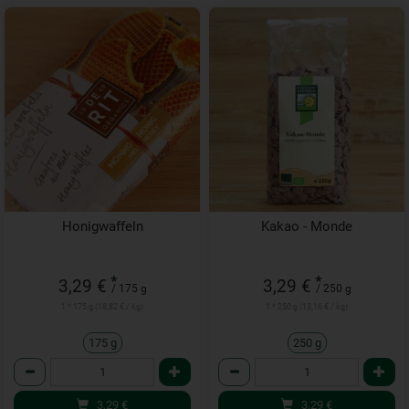
Honigwaffeln
Kakao - Monde
*
*
3,29 €
3,29 €
/ 175 g
/ 250 g
1 * 175 g (18,82 € / kg)
1 * 250 g (13,16 € / kg)
175 g
250 g
Anzahl
Anzahl
3,29
€
3,29
€