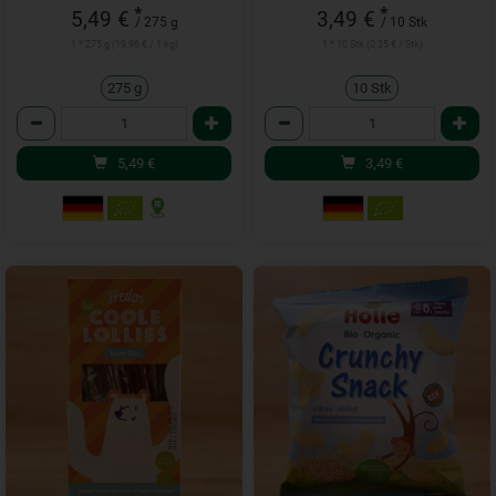
*
*
5,49 €
3,49 €
/ 275 g
/ 10 Stk
1 * 275 g (19,96 € / 1 kg)
1 * 10 Stk (0,35 € / Stk)
275 g
10 Stk
Anzahl
Anzahl
5,49
€
3,49
€