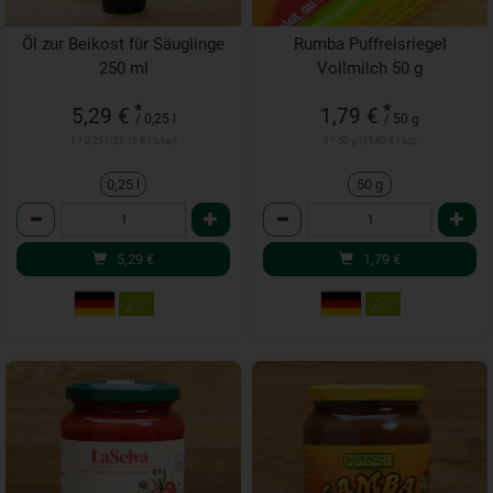
Öl zur Beikost für Säuglinge
Rumba Puffreisriegel
250 ml
Vollmilch 50 g
*
*
5,29 €
1,79 €
/ 0,25 l
/ 50 g
1 * 0,25 l (21,16 € / Liter)
1 * 50 g (35,80 € / kg)
0,25 l
50 g
Anzahl
Anzahl
5,29
€
1,79
€