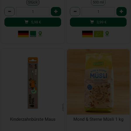
Stück
500 ml
Anzahl
Anzahl
5,98
€
3,99
€
Kinderzahnbürste Maus
Mond & Sterne Müsli 1 kg