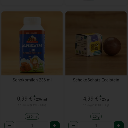
Schokomilch 236 ml
SchokoSchatz Edelstein
*
*
0,99 €
4,99 €
/ 236 ml
/ 25 g
1 * 236 ml (4,19 € / Liter)
1 * 25 g (199,60 € / kg)
236 ml
25 g
Anzahl
Anzahl