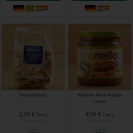
Bananenchips
Bionella, Nuss Nougat
Creme
*
*
2,99 €
4,99 €
/ 200 g
/ 400 g
1 * 200 g (14,95 € / kg)
1 * 400 g (12,48 € / kg)
200 g
400 g