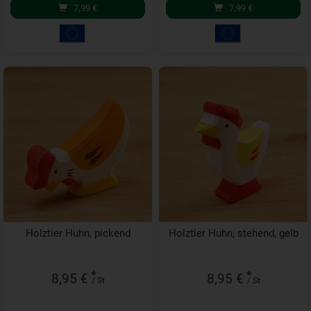
7,99
€
7,99
€
Holztier Huhn, pickend
Holztier Huhn, stehend, gelb
*
*
8,95 €
8,95 €
/ St
/ St