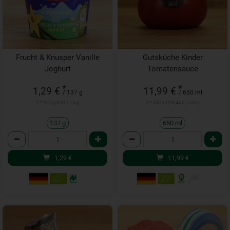
Frucht & Knusper Vanille
Gutsküche Kinder
Joghurt
Tomatensauce
*
*
1,29 €
11,99 €
/ 137 g
/ 650 ml
1 * 137 g (9,33 € / kg)
1 * 650 ml (18,44 € / Liter)
137 g
650 ml
Anzahl
Anzahl
1,29
€
11,99
€