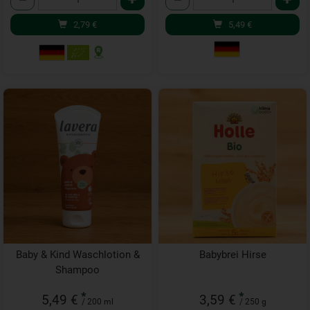
2,79
€
5,49
€
Baby & Kind Waschlotion &
Babybrei Hirse
Shampoo
*
*
5,49 €
3,59 €
/ 200 ml
/ 250 g