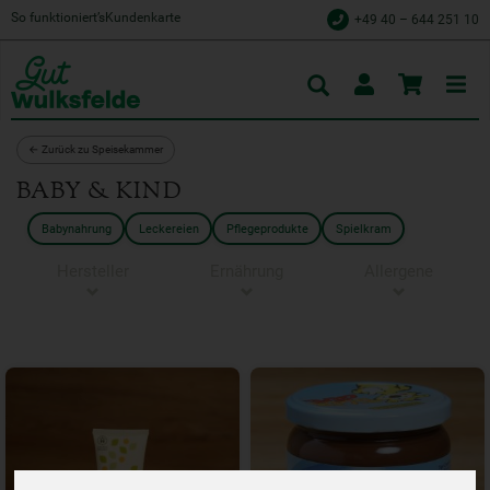
So funktioniert’s
Kundenkarte
+49 40 – 644 251 10
Toggle
cart
← Zurück zu Speisekammer
BABY & KIND
Babynahrung
Leckereien
Pflegeprodukte
Spielkram
Hersteller
Ernährung
Allergene