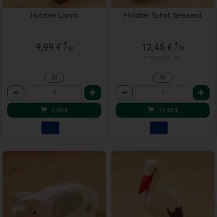
Holztier Lamm
Holztier Schaf, fressend
*
*
9,99 €
12,45 €
/ St
/ St
1 * St (12,45 € / Stk.)
St
St
Anzahl
Anzahl
9,99
€
12,45
€