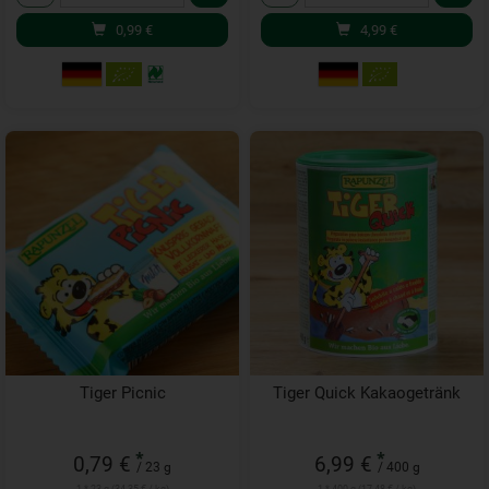
0,99
€
4,99
€
Tiger Picnic
Tiger Quick Kakaogetränk
*
*
0,79 €
6,99 €
/ 23 g
/ 400 g