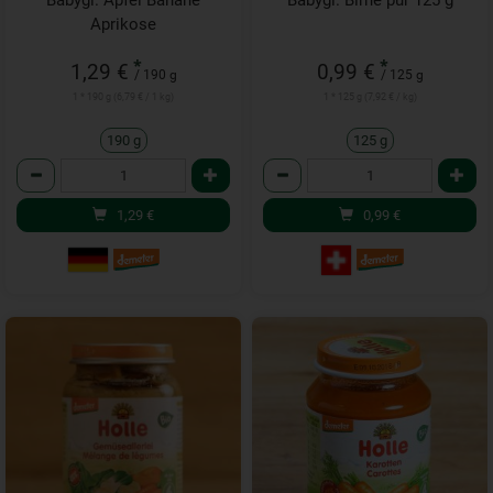
Babygl. Apfel Banane
Babygl. Birne pur 125 g
Aprikose
*
*
1,29 €
0,99 €
/ 190 g
/ 125 g
1 * 190 g (6,79 € / 1 kg)
1 * 125 g (7,92 € / kg)
190 g
125 g
Anzahl
Anzahl
1,29
€
0,99
€