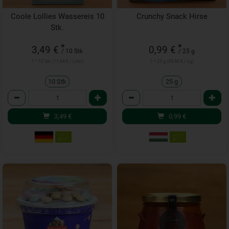
Coole Lollies Wassereis 10
Crunchy Snack Hirse
Stk.
*
*
3,49 €
0,99 €
/ 10 Stk
/ 25 g
1 * 10 Stk (11,64 € / Liter)
1 * 25 g (39,60 € / kg)
10 Stk
25 g
Anzahl
Anzahl
3,49
€
0,99
€