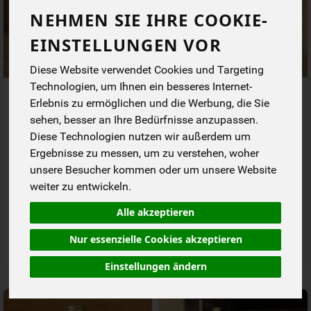
NEHMEN SIE IHRE COOKIE-
EINSTELLUNGEN VOR
Diese Website verwendet Cookies und Targeting
Technologien, um Ihnen ein besseres Internet-
Lenz Wund & Windelcreme
Tiger Creme, Nuss Nougat
Erlebnis zu ermöglichen und die Werbung, die Sie
Sanddorn Kamille -
Creme
duftneutral
sehen, besser an Ihre Bedürfnisse anzupassen.
*
*
5,99 €
5,49 €
Diese Technologien nutzen wir außerdem um
/ 75 ml
/ 400 g
1 * 75 ml (79,86 € / Liter)
1 * 400 g (13,73 € / kg)
Ergebnisse zu messen, um zu verstehen, woher
unsere Besucher kommen oder um unsere Website
75 ml
400 g
weiter zu entwickeln.
Anzahl
Anzahl
Alle akzeptieren
5,99
€
5,49
€
Nur essenzielle Cookies akzeptieren
Einstellungen ändern