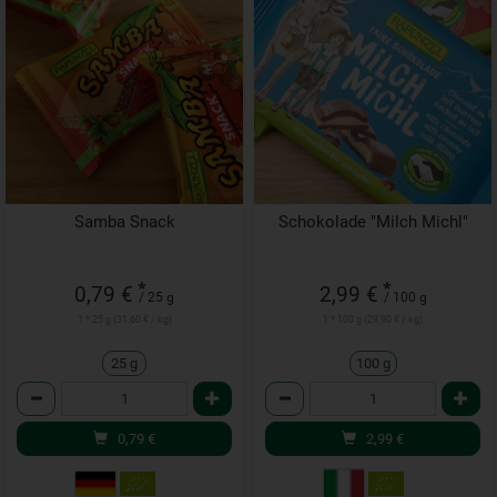
Samba Snack
Schokolade "Milch Michl"
*
*
0,79 €
2,99 €
/ 25 g
/ 100 g
1 * 25 g (31,60 € / kg)
1 * 100 g (29,90 € / kg)
25 g
100 g
Anzahl
Anzahl
0,79
€
2,99
€