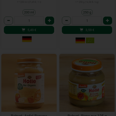
1 * 200 ml (27,45 € / 1 l)
1 * 250 g (14,36 € / kg)
200 ml
250 g
Anzahl
Anzahl
5,49
€
3,59
€