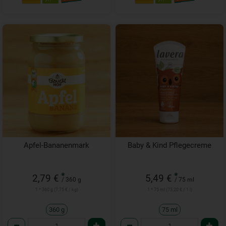
Apfel-Bananenmark
Baby & Kind Pflegecreme
*
*
2,79 €
5,49 €
/ 360 g
/ 75 ml
1 * 360 g (7,75 € / kg)
1 * 75 ml (73,20 € / 1 l)
360 g
75 ml
Anzahl
Anzahl