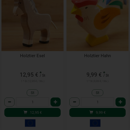
Holztier Esel
Holztier Hahn
*
*
12,95 €
9,99 €
/ St
/ St
1 * St (12,95 € / Stk.)
1 * St (9,99 € / Stk.)
St
St
Anzahl
Anzahl
12,95
€
9,99
€