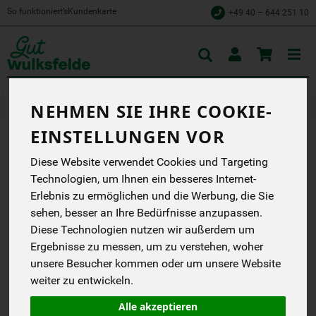
So funktioniert’s
Kundenkarte
+49 40 – 644 251 10
Toggle
cart
Baby & Kind
Pflegeprodukte
NEHMEN SIE IHRE COOKIE-
EINSTELLUNGEN VOR
BABY & KIND
Diese Website verwendet Cookies und Targeting
Technologien, um Ihnen ein besseres Internet-
WASCHLOTION &
Erlebnis zu ermöglichen und die Werbung, die Sie
SHAMPOO
sehen, besser an Ihre Bedürfnisse anzupassen.
Diese Technologien nutzen wir außerdem um
Die lavera Baby & Kinder
Ergebnisse zu messen, um zu verstehen, woher
Waschlotion & Shampoo
reinigt extra sanft. Sanft,
unsere Besucher kommen oder um unsere Website
beruhigend und
weiter zu entwickeln.
besonders verträglich. Für
die Haut der Kleinsten.
Alle akzeptieren
Lavera