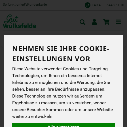
So funktioniert’s
Kundenkarte
+49 40 – 644 251 10
Toggle
cart
Gemüse
Salate & Kräuter
NEHMEN SIE IHRE COOKIE-
EINSTELLUNGEN VOR
ALFALFA LUZERNE
Diese Website verwendet Cookies und Targeting
KEIMSAAT BIOSNACKY
Technologien, um Ihnen ein besseres Internet-
Erlebnis zu ermöglichen und die Werbung, die Sie
Wir machen Bio aus
Liebe.
sehen, besser an Ihre Bedürfnisse anzupassen.
Diese Technologien nutzen wir außerdem um
Rapunzel
EG
Ergebnisse zu messen, um zu verstehen, woher
DE-ÖKO-006
unsere Besucher kommen oder um unsere Website
weiter zu entwickeln.
*
1,29 €
/ 40 g