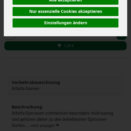
Alle akzeptieren
(32,25 € / kg)
inkl. 7% MwSt.
Nur essenzielle Cookies akzeptieren
Einstellungen ändern
40 g
Anzahl
1,29
€
Verkehrsbezeichnung
Alfalfa-Samen
Beschreibung
Alfalfa-Sprossen schmecken besonders mild nussig
und gehören daher zu den beliebtesten Sprossen-
Sorten....
mehr anzeigen