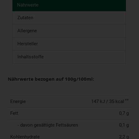
Nährwerte
Zutaten
Allergene
Hersteller
Inhaltsstoffe
Nährwerte bezogen auf 100g/100ml:
**
Energie
147 kJ / 35 kcal
Fett
0,7 g
- davon gesättigte Fettsäuren
0,1 g
Kohlenhydrate
2,2 g