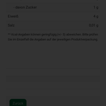
- davon Zucker
1 g
Eiweiß
4 g
Salz
0,01 g
** Kcal-Angaben können geringfügig (+/- 5) abweichen. Bitte prüfen
Sie im Einzelfall die Angaben auf der jeweiligen Produktverpackung.
Zurück