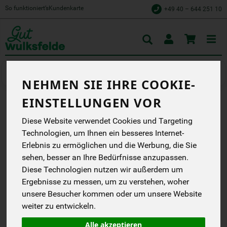
So funktioniert’s
Kundenkarte
+49 40 – 644 251 10
Toggle
cart
Kochen
Fertiggerichte
NEHMEN SIE IHRE COOKIE-
EINSTELLUNGEN VOR
HÜHNERFOND IM GLAS
Diese Website verwendet Cookies und Targeting
WULKSFELDE
Technologien, um Ihnen ein besseres Internet-
Erlebnis zu ermöglichen und die Werbung, die Sie
Gut Wulksfelde
sehen, besser an Ihre Bedürfnisse anzupassen.
DB
Diese Technologien nutzen wir außerdem um
Ergebnisse zu messen, um zu verstehen, woher
*
5,99 €
/ 385 ml
unsere Besucher kommen oder um unsere Website
(15,56 € / Liter)
weiter zu entwickeln.
inkl. 7% MwSt.
Alle akzeptieren