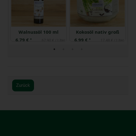
n
Walnussöl 100 ml
Kokosöl nativ groß
6,79 €
6,99 €
1
*
*
iter
67,90 € / Liter
17,48 € / Liter
Zurück