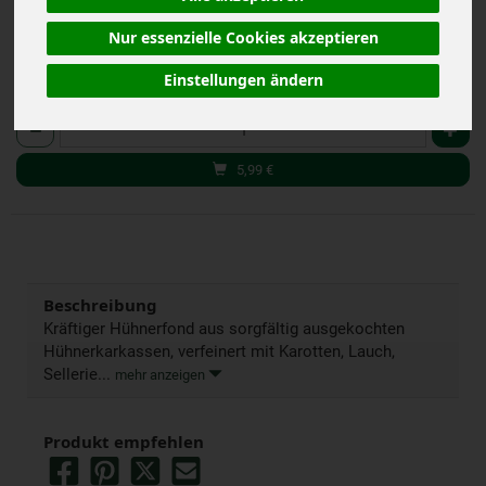
Nur essenzielle Cookies akzeptieren
Einstellungen ändern
385 ml
Anzahl
5,99
€
Beschreibung
Kräftiger Hühnerfond aus sorgfältig ausgekochten
Hühnerkarkassen, verfeinert mit Karotten, Lauch,
Sellerie...
mehr anzeigen
Produkt empfehlen