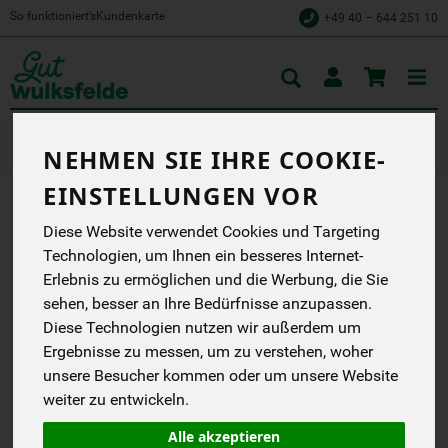
So funktioniert’s
Kundenkarte
+49 40 – 644 251 10
Toggle
cart
Drogerie & Haushalt
Hygieneartikel
NEHMEN SIE IHRE COOKIE-
EINSTELLUNGEN VOR
EINHORN TAMTAMPON
Diese Website verwendet Cookies und Targeting
Technologien, um Ihnen ein besseres Internet-
SUPER (16 STÜCK)
Erlebnis zu ermöglichen und die Werbung, die Sie
einhorn TamTampons
sehen, besser an Ihre Bedürfnisse anzupassen.
super bestehen aus 100%
Diese Technologien nutzen wir außerdem um
zertifizierter Bio-
Baumwolle.
Ergebnisse zu messen, um zu verstehen, woher
unsere Besucher kommen oder um unsere Website
einhorn products
weiter zu entwickeln.
*
4,49 €
/ 1 Pack.
Alle akzeptieren