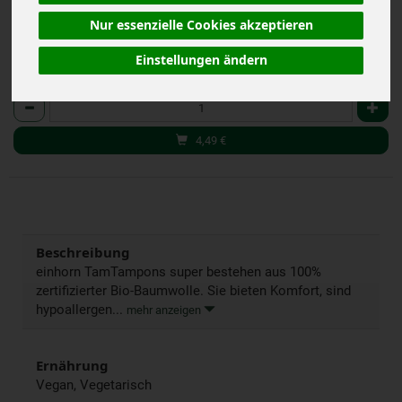
(4,49 € / Pack.)
inkl. 19% MwSt.
Nur essenzielle Cookies akzeptieren
Einstellungen ändern
1 Pack.
Anzahl
4,49
€
Beschreibung
einhorn TamTampons super bestehen aus 100%
zertifizierter Bio-Baumwolle. Sie bieten Komfort, sind
hypoallergen...
mehr anzeigen
Ernährung
Vegan, Vegetarisch