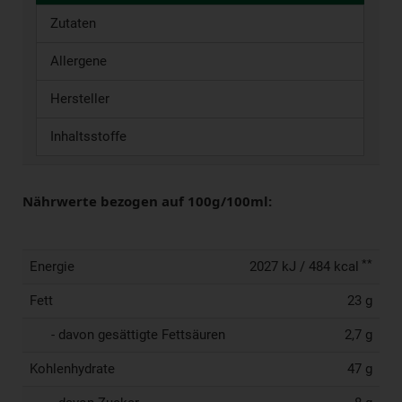
Zutaten
Allergene
Hersteller
Inhaltsstoffe
Nährwerte bezogen auf 100g/100ml:
**
Energie
2027 kJ / 484 kcal
Fett
23 g
- davon gesättigte Fettsäuren
2,7 g
Kohlenhydrate
47 g