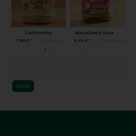
Cashewmus
Macadamia Nuss Creme
7,99 €
6,49 €
6
*
*
 kg
31,96 € / kg
25,96 € / kg
Zurück