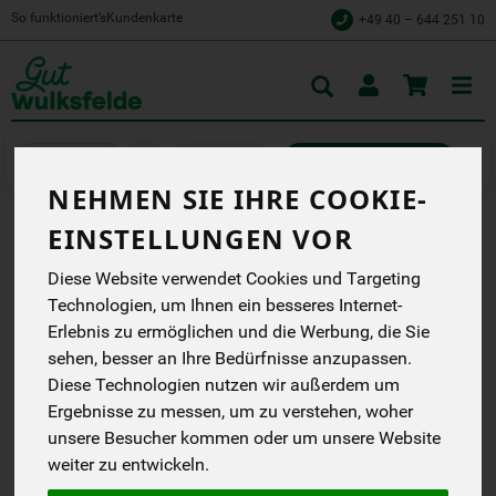
So funktioniert’s
Kundenkarte
+49 40 – 644 251 10
Toggle
cart
Backwaren
Knäcke und Zwieback
NEHMEN SIE IHRE COOKIE-
EINSTELLUNGEN VOR
KARI´S KNUSPERBROT
Diese Website verwendet Cookies und Targeting
BANANE/ROGGEN
Technologien, um Ihnen ein besseres Internet-
Kari´s Cracker sind
Erlebnis zu ermöglichen und die Werbung, die Sie
handgemacht und
sehen, besser an Ihre Bedürfnisse anzupassen.
stecken voller gesunder
Diese Technologien nutzen wir außerdem um
Ballaststoffe. Die vielen
enthaltenen Saaten
Ergebnisse zu messen, um zu verstehen, woher
sorgen für einen
unsere Besucher kommen oder um unsere Website
unvergleichlichen
weiter zu entwickeln.
Geschmack
Kari''s Crackers