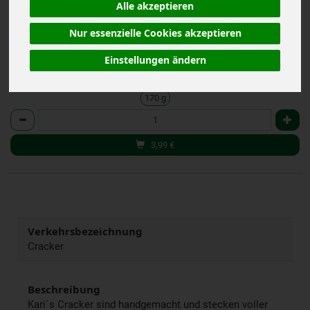
EG
Alle akzeptieren
Nur essenzielle Cookies akzeptieren
*
3,99 €
/ 170 g
(23,47 € / kg)
Einstellungen ändern
inkl. 7% MwSt.
170 g
Anzahl
3,99
€
Verkehrsbezeichnung
Cracker
Beschreibung
Kari´s Cracker sind handgemacht und stecken voller