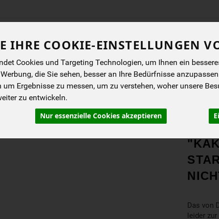
Produkt
E IHRE COOKIE-EINSTELLUNGEN V
det Cookies und Targeting Technologien, um Ihnen ein besseres 
ENES
BIOKISTEN
ANGEBOTE
NEUES
I
 Werbung, die Sie sehen, besser an Ihre Bedürfnisse anzupassen
m um Ergebnisse zu messen, um zu verstehen, woher unsere Be
iter zu entwickeln.
e & Kakao
Kakao
Nur essenzielle Cookies akzeptieren
E
PRO
"KA
STAR
NICH
Das von D
leider zur