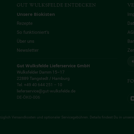
GUT WULKSFELDE ENTDECKEN
VE
Unsere Biokisten
Im
Rezepte
Da
So funktioniert’s
AG
Über uns
Bar
Newsletter
Zer
↩
Gut Wulksfelde Lieferservice GmbH
Wulksfelder Damm 15–17
22889 Tangstedt / Hamburg
FO
Tel. +49 40 644 251 – 10
lieferservice@gut-wulksfelde.de
DE-ÖKO-006
 zuzüglich Versandkosten und optionaler Servicegebühren. Details findest Du in unser