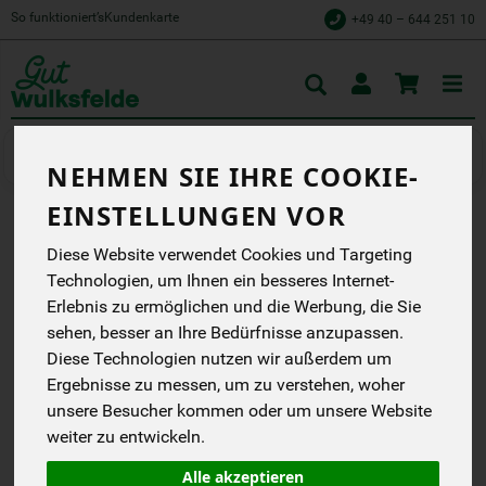
So funktioniert’s
Kundenkarte
+49 40 – 644 251 10
Toggle
cart
Getränke
Shots, Smoothies & Sirup
NEHMEN SIE IHRE COOKIE-
EINSTELLUNGEN VOR
EISEN SHOT
Diese Website verwendet Cookies und Targeting
Technologien, um Ihnen ein besseres Internet-
Reich an Eisen, Folat,
Vitamin B12 und Vitamin C
Erlebnis zu ermöglichen und die Werbung, die Sie
Nahrungsergänzungsmittel
sehen, besser an Ihre Bedürfnisse anzupassen.
Bio-Qualität
Diese Technologien nutzen wir außerdem um
Voelkel KG
EG
Ergebnisse zu messen, um zu verstehen, woher
DE-ÖKO
unsere Besucher kommen oder um unsere Website
weiter zu entwickeln.
*
1,99 €
/ 95 ml
Alle akzeptieren
(20,95 € / 1 l)