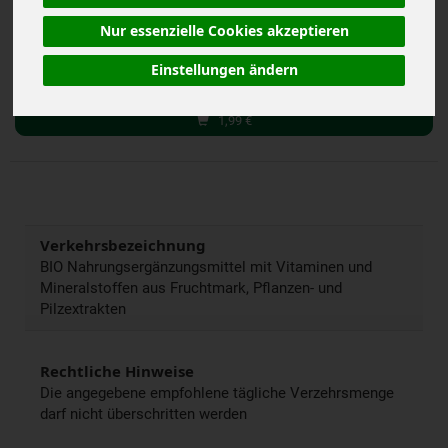
inkl. 19% MwSt.
Nur essenzielle Cookies akzeptieren
95 ml
Einstellungen ändern
Anzahl
1,99
€
Verkehrsbezeichnung
BIO Nahrungsergänzungsmittel mit Vitaminen und
Mineralstoffen aus Fruchtmark, Pflanzen- und
Pilzextrakten
Rechtliche Hinweise
Die angegebene empfohlene tägliche Verzehrsmenge
darf nicht überschritten werden