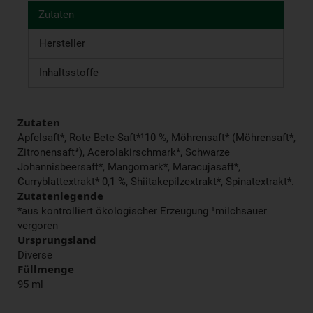
Zutaten
Hersteller
Inhaltsstoffe
Zutaten
Apfelsaft*, Rote Bete-Saft*¹10 %, Möhrensaft* (Möhrensaft*,
Zitronensaft*), Acerolakirschmark*, Schwarze
Johannisbeersaft*, Mangomark*, Maracujasaft*,
Curryblattextrakt* 0,1 %, Shiitakepilzextrakt*, Spinatextrakt*.
Zutatenlegende
*aus kontrolliert ökologischer Erzeugung ¹milchsauer
vergoren
Ursprungsland
Diverse
Füllmenge
95 ml