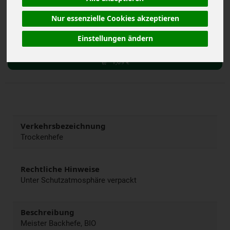
Nur essenzielle Cookies akzeptieren
7 g
Einstellungen ändern
Anzahl
1,09
€
Verkehrsbezeichnung
Trockenhefe
Rechtliche Hinweise
Unter Schutzatmosphäre verpackt
Beschreibung
Meister Backhefe, BIO