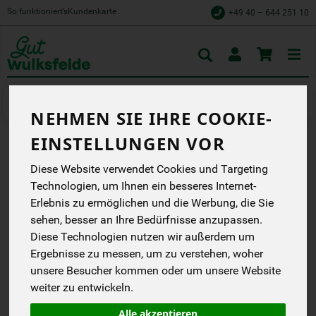
So funktioniert’s
Kundenkarte
+49 40 – 644 251 10
Toggle
cart
Backen
Backzutaten
NEHMEN SIE IHRE COOKIE-
EINSTELLUNGEN VOR
MEISTER BACKHEFE
Diese Website verwendet Cookies und Targeting
Bessere Hefe. Bessere
Technologien, um Ihnen ein besseres Internet-
Ergebnisse.
Erlebnis zu ermöglichen und die Werbung, die Sie
Biovegan
sehen, besser an Ihre Bedürfnisse anzupassen.
EG
Diese Technologien nutzen wir außerdem um
Ergebnisse zu messen, um zu verstehen, woher
*
1,09 €
/ 7 g
unsere Besucher kommen oder um unsere Website
(155,71 € / 1 kg)
weiter zu entwickeln.
inkl. 7% MwSt.
Alle akzeptieren