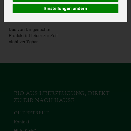
NICHT V
Einstellungen ändern
ERFÜGBAR.
Das von Dir gesuchte
Produkt ist leider zur Zeit
nicht verfügbar.
BIO AUS ÜBERZEUGUNG, DIREKT
ZU DIR NACH HAUSE
GUT BETREUT
Kontakt
Hilfe & FAQ