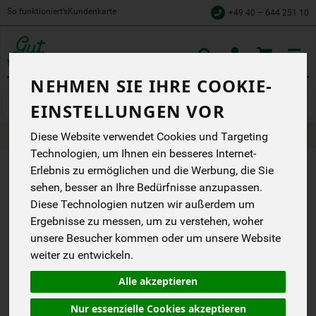
So funktioniert’s
Kundenkarte
+49 40 – 644 251 10
Toggle
cart
NEHMEN SIE IHRE COOKIE-
Wein
Weißwein
EINSTELLUNGEN VOR
Produkte
Getränke
Wein
Weißwein
Diese Website verwendet Cookies und Targeting
Technologien, um Ihnen ein besseres Internet-
Erlebnis zu ermöglichen und die Werbung, die Sie
PRODUKT "X
sehen, besser an Ihre Bedürfnisse anzupassen.
MUSCAT DE
Diese Technologien nutzen wir außerdem um
Ergebnisse zu messen, um zu verstehen, woher
RIVESALTES,
unsere Besucher kommen oder um unsere Website
T DE
weiter zu entwickeln.
TERROIRS
Alle akzeptieren
WEISS"
Nur essenzielle Cookies akzeptieren