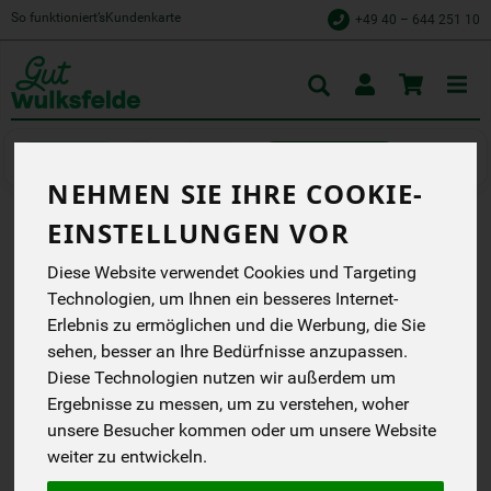
So funktioniert’s
Kundenkarte
+49 40 – 644 251 10
Toggle
cart
Backen
Backmischungen
NEHMEN SIE IHRE COOKIE-
EINSTELLUNGEN VOR
BACKMISCHUNG
Diese Website verwendet Cookies und Targeting
LEMONIES
Technologien, um Ihnen ein besseres Internet-
Backmischung für 6
Erlebnis zu ermöglichen und die Werbung, die Sie
große oder 12 kleine
sehen, besser an Ihre Bedürfnisse anzupassen.
Lemonies. Zubereitung
Diese Technologien nutzen wir außerdem um
sowohl vegetarisch als
auch vegan
Ergebnisse zu messen, um zu verstehen, woher
Bauck
unsere Besucher kommen oder um unsere Website
EG
weiter zu entwickeln.