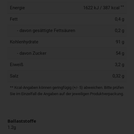
**
Energie
1622 kJ / 387 kcal
Fett
0,4 g
- davon gesättigte Fettsäuren
0,2 g
Kohlenhydrate
91 g
- davon Zucker
54 g
Eiweiß
3,2 g
Salz
0,32 g
** Kcal-Angaben können geringfügig (+/- 5) abweichen. Bitte prüfen
Sie im Einzelfall die Angaben auf der jeweiligen Produktverpackung.
Ballaststoffe
1.2g