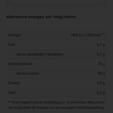
Nährwerte bezogen auf 100g/100ml:
**
Energie
1402 kJ / 335 kcal
Fett
0,1 g
- davon gesättigte Fettsäuren
0,1 g
Kohlenhydrate
76 g
- davon Zucker
58 g
Eiweiß
5,3 g
Salz
0,2 g
** Kcal-Angaben können geringfügig (+/- 5) abweichen. Bitte prüfen
Sie im Einzelfall die Angaben auf der jeweiligen Produktverpackung.