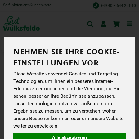
So funktioniert’s
Kundenkarte
+49 40 – 644 251 10
Toggle
cart
Naschen & Knabbern
Kunterbuntes
NEHMEN SIE IHRE COOKIE-
EINSTELLUNGEN VOR
NATURE GUMMIES
Diese Website verwendet Cookies und Targeting
FAVORITE FRUIT
Technologien, um Ihnen ein besseres Internet-
Erlebnis zu ermöglichen und die Werbung, die Sie
Fruit forward!
sehen, besser an Ihre Bedürfnisse anzupassen.
Diese Technologien nutzen wir außerdem um
Treetopia
Ergebnisse zu messen, um zu verstehen, woher
*
1,99 €
/ 120 g
unsere Besucher kommen oder um unsere Website
(16,58 € / kg)
weiter zu entwickeln.
inkl. 7% MwSt.
Alle akzeptieren