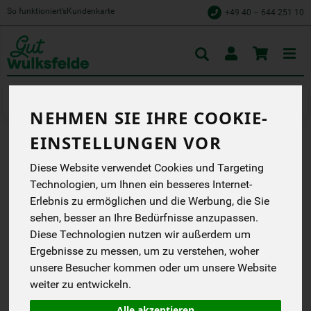
So funktioniert’s
Kundenkarte
+49 40 – 644 251 10
Toggle
cart
Kochen
Hülsenfrüchte
NEHMEN SIE IHRE COOKIE-
EINSTELLUNGEN VOR
MUNGBOHNEN
Diese Website verwendet Cookies und Targeting
Wir machen Bio aus
Technologien, um Ihnen ein besseres Internet-
Liebe.
Erlebnis zu ermöglichen und die Werbung, die Sie
Rapunzel
sehen, besser an Ihre Bedürfnisse anzupassen.
EG
Handelsklasse
--
Diese Technologien nutzen wir außerdem um
DE-ÖKO-006
Ergebnisse zu messen, um zu verstehen, woher
unsere Besucher kommen oder um unsere Website
*
4,79 €
/ 500 g
weiter zu entwickeln.
(9,58 € / kg)
Alle akzeptieren