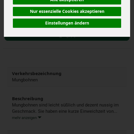
inkl. 7% MwSt.
Nur essenzielle Cookies akzeptieren
500 g
Anzahl
Einstellungen ändern
4,79
€
Verkehrsbezeichnung
Mungbohnen
Beschreibung
Mungbohnen sind leicht süßlich und dezent nussig im
Geschmack. Sie haben eine kurze Einweichzeit von...
mehr anzeigen