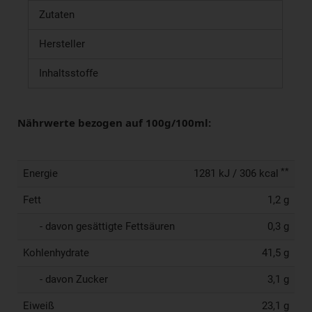
Zutaten
Hersteller
Inhaltsstoffe
Nährwerte bezogen auf 100g/100ml:
**
Energie
1281 kJ / 306 kcal
Fett
1,2 g
- davon gesättigte Fettsäuren
0,3 g
Kohlenhydrate
41,5 g
- davon Zucker
3,1 g
Eiweiß
23,1 g