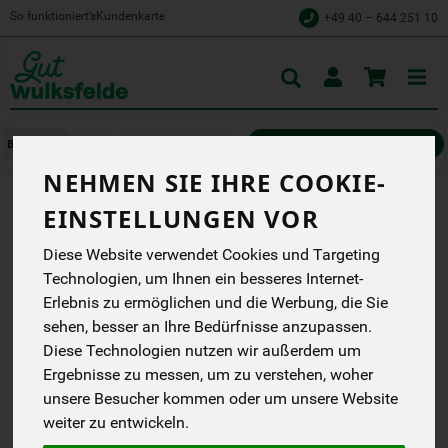
So funktioniert’s
Kundenkarte
+49 40 – 644 251 10
Toggle
cart
Würzen & Süßen
Würzsaucen, Fonds & Pasten
NEHMEN SIE IHRE COOKIE-
EINSTELLUNGEN VOR
FISCHSAUCE
Diese Website verwendet Cookies und Targeting
Traditionell fermentiert
Technologien, um Ihnen ein besseres Internet-
aus heimischem Bio-
Fisch: für echte Umami-
Erlebnis zu ermöglichen und die Werbung, die Sie
Momente in deiner Küche.
sehen, besser an Ihre Bedürfnisse anzupassen.
Genusskoarl
Diese Technologien nutzen wir außerdem um
EG
Ergebnisse zu messen, um zu verstehen, woher
unsere Besucher kommen oder um unsere Website
*
10,99 €
/ 100 ml
weiter zu entwickeln.
(109,90 € / 1 l)