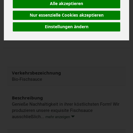
inkl. 7% MwSt.
Alle akzeptieren
Nur essenzielle Cookies akzeptieren
100 ml
Anzahl
Einstellungen ändern
10,99
€
Verkehrsbezeichnung
Bio-Fischsauce
Beschreibung
Genieße Nachhaltigkeit in ihrer köstlichsten Form! Wir
produzieren unsere exquisite Fischsauce
ausschließlich...
mehr anzeigen