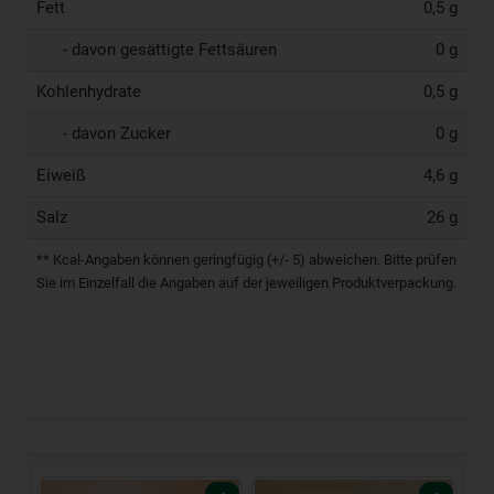
Fett
0,5 g
- davon gesättigte Fettsäuren
0 g
Kohlenhydrate
0,5 g
- davon Zucker
0 g
Eiweiß
4,6 g
Salz
26 g
** Kcal-Angaben können geringfügig (+/- 5) abweichen. Bitte prüfen
Sie im Einzelfall die Angaben auf der jeweiligen Produktverpackung.