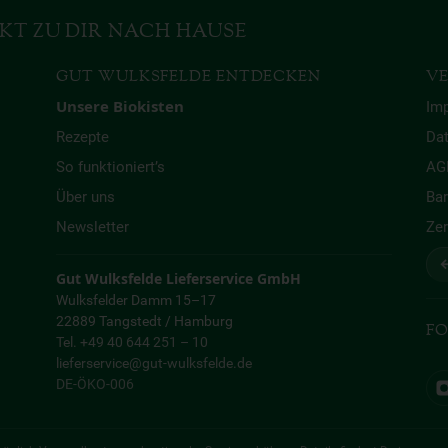
KT ZU DIR NACH HAUSE
GUT WULKSFELDE ENTDECKEN
VE
Unsere Biokisten
Im
Rezepte
Da
So funktioniert’s
AG
Über uns
Bar
Newsletter
Zer
↩
Gut Wulksfelde Lieferservice GmbH
Wulksfelder Damm 15–17
22889 Tangstedt / Hamburg
FO
Tel. +49 40 644 251 – 10
lieferservice@gut-wulksfelde.de
DE-ÖKO-006