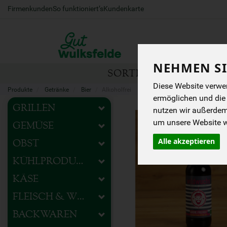
Firmenkunden
So funktioniert’s
Kundenkarte
NEHMEN SI
SORTIMENT
HOFEIG
Diese Website verwen
Produkte
Getränke
Bier
Alkoholfrei
ermöglichen und die
GRILLEN
nutzen wir außerde
um unsere Website we
GEMÜSE
Alle akzeptieren
OBST
KÜHLPRODUKTE
KÄSE
FLEISCH & WURST
BACKWAREN