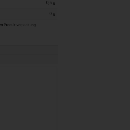
0,5 g
0 g
igen Produktverpackung.