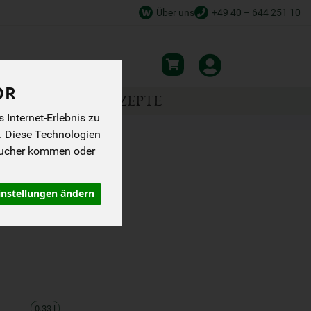
Über uns
+49 40 – 644 251 10
OR
NSPIRATION
REZEPTE
Internet-Erlebnis zu
. Diese Technologien
sucher kommen oder
OLFREIES B
instellungen ändern
0,33 l