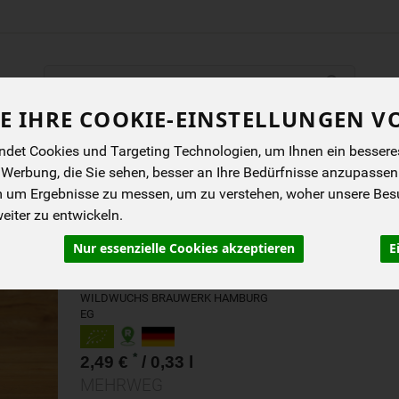
Produkt
E IHRE COOKIE-EINSTELLUNGEN V
ENES
BIOKISTEN
ANGEBOTE
NEUES
I
det Cookies und Targeting Technologien, um Ihnen ein besseres 
 Werbung, die Sie sehen, besser an Ihre Bedürfnisse anzupassen
m um Ergebnisse zu messen, um zu verstehen, woher unsere Be
GROSSE FREIHEIT, ALKOH
iter zu entwickeln.
ITTER ALE
Nur essenzielle Cookies akzeptieren
E
Das Wildwuchs Brauwerk - ein Hamburger
Original seit 2018 in Wilhelmsburg.
WILDWUCHS BRAUWERK HAMBURG
EG
*
2,49 €
/ 0,33 l
MEHRWEG