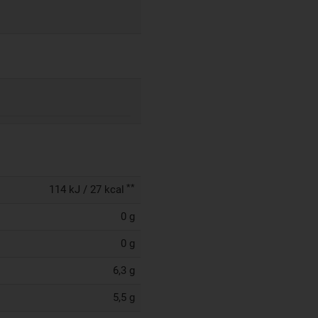
**
114 kJ / 27 kcal
0 g
0 g
6,3 g
5,5 g