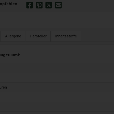
mpfehlen
Allergene
Hersteller
Inhaltsstoffe
00g/100ml:
uren