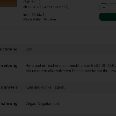
(7,54 € / 1 l)
Anzahl
ab 12: 0,33 l 2,39 € (7,24 € / 1 l)
inkl. 19% MwSt.
Mindestalter: 16 Jahre
eichnung
Bier
hreibung
Herb und erfrischend schmeckt unser BEST BITTER 
Mit unserem alkoholfreien Schankbier könnt ihr...
me
shinweis
Kühl und dunkel lagern.
rnährung
Vegan, Vegetarisch