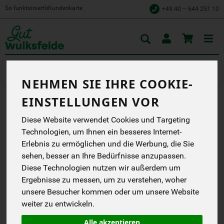
So funktioniert’s
Kundenkarte
+49 40 – 644 251 10
Toggle
cart
Naschen & Knabbern
Kunterbuntes
NEHMEN SIE IHRE COOKIE-
EINSTELLUNGEN VOR
LAKRITZ SCHLANGEN
Diese Website verwendet Cookies und Targeting
SÜSS
Technologien, um Ihnen ein besseres Internet-
Erlebnis zu ermöglichen und die Werbung, die Sie
Lakritzschlange - Süßes
sehen, besser an Ihre Bedürfnisse anzupassen.
Lakritz
Diese Technologien nutzen wir außerdem um
Terrasana
EG
Ergebnisse zu messen, um zu verstehen, woher
Handelsklasse
--
unsere Besucher kommen oder um unsere Website
NL-BIO-01
weiter zu entwickeln.
*
1,69 €
/ 56 g
Alle akzeptieren