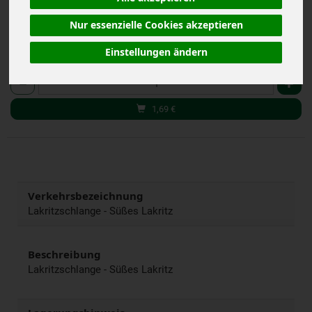
(30,18 € / kg)
Nur essenzielle Cookies akzeptieren
inkl. 7% MwSt.
Einstellungen ändern
56 g
Anzahl
1,69
€
Verkehrsbezeichnung
Lakritzschlange - Süßes Lakritz
Beschreibung
Lakritzschlange - Süßes Lakritz