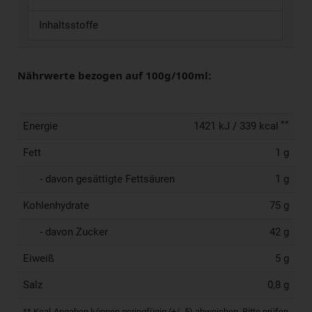
Inhaltsstoffe
Nährwerte bezogen auf 100g/100ml:
**
Energie
1421 kJ / 339 kcal
Fett
1 g
- davon gesättigte Fettsäuren
1 g
Kohlenhydrate
75 g
- davon Zucker
42 g
Eiweiß
5 g
Salz
0,8 g
** Kcal-Angaben können geringfügig (+/- 5) abweichen. Bitte prüfen