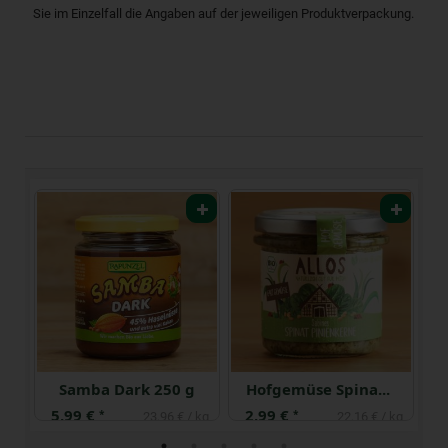
Sie im Einzelfall die Angaben auf der jeweiligen Produktverpackung.
rabitom'' 160 g
Samba Dark 250 g
Hofgemüse Spinat Pinienkerne
5,99 €
2,99 €
2
*
*
 kg
23,96 € / kg
22,16 € / kg