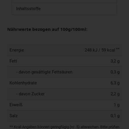
Inhaltsstoffe
Nährwerte bezogen auf 100g/100ml:
**
Energie
248 kJ / 59 kcal
Fett
3,2 g
- davon gesättigte Fettsäuren
0,3 g
Kohlenhydrate
6,3 g
- davon Zucker
2,2 g
Eiweiß
1 g
Salz
0,1 g
** Kcal-Angaben können geringfügig (+/- 5) abweichen. Bitte prüfen