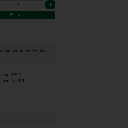
14,99
€
 rundum wohltuendes Bade-
 etwa 37º C
inen Esslöffel.