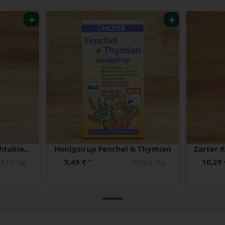
Propolis & Salbei Lutschtabletten
Honigsirup Fenchel & Thymian
5,49 €
10,29
*
,67 € / kg
21,96 € / kg