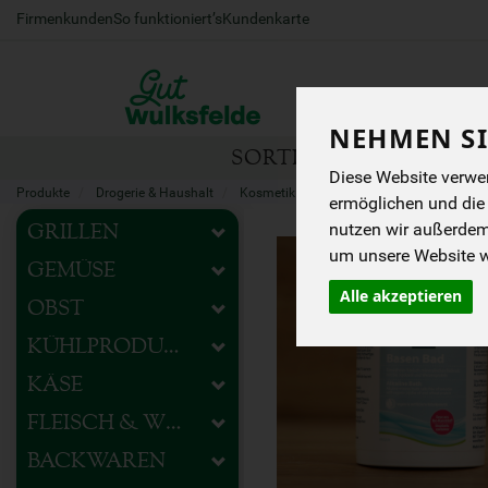
Firmenkunden
So funktioniert’s
Kundenkarte
NEHMEN SI
SORTIMENT
HOFEIG
Diese Website verwen
Produkte
Drogerie & Haushalt
Kosmetik & Pflege
Körperpflege
ermöglichen und die
nutzen wir außerde
GRILLEN
um unsere Website we
GEMÜSE
Alle akzeptieren
OBST
KÜHLPRODUKTE
KÄSE
FLEISCH & WURST
BACKWAREN