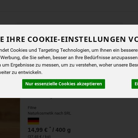
Produkt
E IHRE COOKIE-EINSTELLUNGEN V
ENES
BIOKISTEN
ANGEBOTE
NEUES
I
det Cookies und Targeting Technologien, um Ihnen ein besseres 
 Werbung, die Sie sehen, besser an Ihre Bedürfnisse anzupassen
m um Ergebnisse zu messen, um zu verstehen, woher unsere Be
BASEN BAD
iter zu entwickeln.
Nur essenzielle Cookies akzeptieren
E
Tensidfreies basisch-mineralisches Badesalz
mit Bio-Jojobaöl und Weizenprotein. Zur
Unterstützung der Säure-Basen- Balance
Fitne
Naturkosmetik nach SRL
*
14,99 €
/ 400 g
(37,48 € / kg)