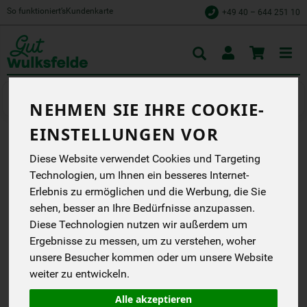
So funktioniert’s
Kundenkarte
+49 40 – 644 251 10
Toggle
cart
Würzen & Süßen
Gewürze & Kräuter
NEHMEN SIE IHRE COOKIE-
EINSTELLUNGEN VOR
BASILIKUM, GEREBELT
Diese Website verwendet Cookies und Targeting
Technologien, um Ihnen ein besseres Internet-
Für italienische Gerichte,
Tomate-Mozzarella,
Erlebnis zu ermöglichen und die Werbung, die Sie
Bruschetta und mehr.
sehen, besser an Ihre Bedürfnisse anzupassen.
Lebensbaum
Diese Technologien nutzen wir außerdem um
DD
Ergebnisse zu messen, um zu verstehen, woher
DE-ÖKO-001
unsere Besucher kommen oder um unsere Website
weiter zu entwickeln.
*
2,29 €
/ 15 g
(152,67 € / kg)
Alle akzeptieren
inkl. 7% MwSt.