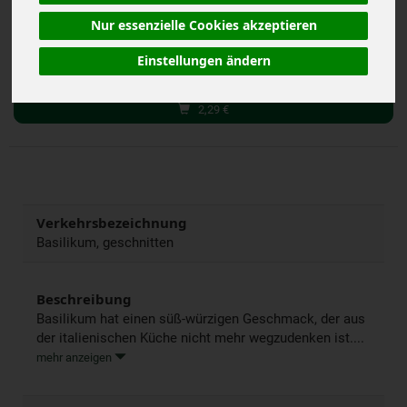
Nur essenzielle Cookies akzeptieren
15 g
Einstellungen ändern
Anzahl
2,29
€
Verkehrsbezeichnung
Basilikum, geschnitten
Beschreibung
Basilikum hat einen süß-würzigen Geschmack, der aus
der italienischen Küche nicht mehr wegzudenken ist....
mehr anzeigen