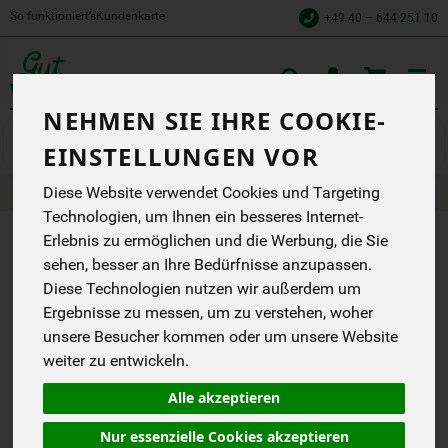
So funktioniert’s
Kundenkarte
+49 40 – 644 251 10
Toggle
cart
NEHMEN SIE IHRE COOKIE-
Wein
Rotwein
EINSTELLUNGEN VOR
Diese Website verwendet Cookies und Targeting
Produkte
Getränke
Wein
Rotwein
Technologien, um Ihnen ein besseres Internet-
Erlebnis zu ermöglichen und die Werbung, die Sie
PRODUKT
sehen, besser an Ihre Bedürfnisse anzupassen.
"PRIMITIVO
Diese Technologien nutzen wir außerdem um
Ergebnisse zu messen, um zu verstehen, woher
MADRETERRA
unsere Besucher kommen oder um unsere Website
CANTINA
weiter zu entwickeln.
FIORENTINO"
Alle akzeptieren
NICHT
Nur essenzielle Cookies akzeptieren