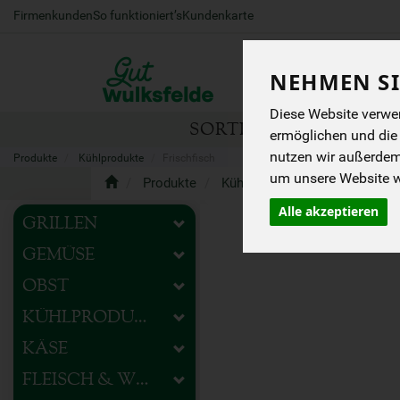
Firmenkunden
So funktioniert’s
Kundenkarte
NEHMEN SI
Diese Website verwen
SORTIMENT
HOFEIG
ermöglichen und die
nutzen wir außerde
Produkte
Kühlprodukte
Frischfisch
um unsere Website we
Produkte
Kühlprodukte
Frischfisch
Alle akzeptieren
GRILLEN
GEMÜSE
OBST
KÜHLPRODUKTE
KÄSE
FLEISCH & WURST