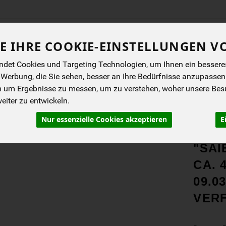
Produkt
E IHRE COOKIE-EINSTELLUNGEN V
det Cookies und Targeting Technologien, um Ihnen ein besseres 
ENES
BIOKISTEN
ANGEBOTE
NEUES
I
 Werbung, die Sie sehen, besser an Ihre Bedürfnisse anzupassen
m um Ergebnisse zu messen, um zu verstehen, woher unsere Be
iter zu entwickeln.
Nur essenzielle Cookies akzeptieren
E
PRO
"SAI
CA. 
09.03
VER