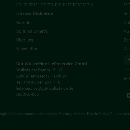
GUT WULKSFELDE ENTDECKEN
VE
Unsere Biokisten
Im
Rezepte
Da
So funktioniert’s
AG
Über uns
Bar
Newsletter
Zer
↩
Gut Wulksfelde Lieferservice GmbH
Wulksfelder Damm 15–17
22889 Tangstedt / Hamburg
FO
Tel. +49 40 644 251 – 10
lieferservice@gut-wulksfelde.de
DE-ÖKO-006
 zuzüglich Versandkosten und optionaler Servicegebühren. Details findest Du in unser