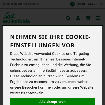
So funktioniert’s
Kundenkarte
+49 40 – 644 251 10
Toggle
cart
Kochen
Fertiggerichte
NEHMEN SIE IHRE COOKIE-
EINSTELLUNGEN VOR
MÖHREN ZUCCHINI
Diese Website verwendet Cookies und Targeting
Technologien, um Ihnen ein besseres Internet-
PUFFER WULKSFELDE 2
Erlebnis zu ermöglichen und die Werbung, die Sie
STK. CA. 200 G
sehen, besser an Ihre Bedürfnisse anzupassen.
Diese Technologien nutzen wir außerdem um
Gut Wulksfelde
Ergebnisse zu messen, um zu verstehen, woher
DB
unsere Besucher kommen oder um unsere Website
weiter zu entwickeln.
*
5,78 €
/ Stk
28,90 € / kg
Alle akzeptieren
1 Stück ca. 200g