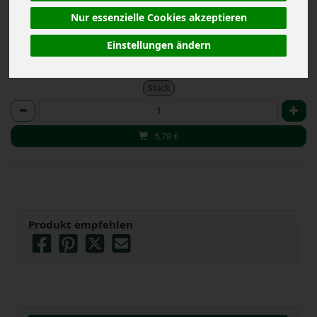
(28,90 € / kg)
Nur essenzielle Cookies akzeptieren
inkl. 7% MwSt.
Einstellungen ändern
Stück
Anzahl
5,78
€
Produkt empfehlen