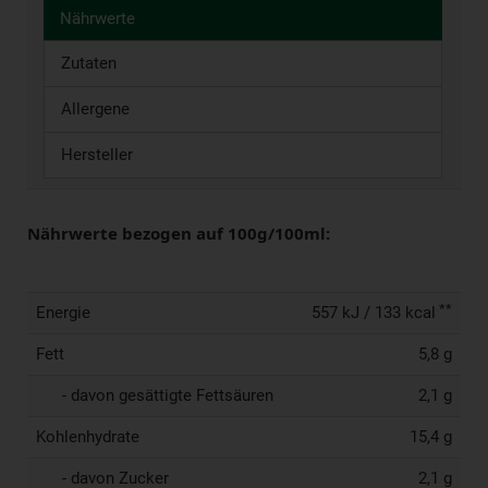
Nährwerte
Zutaten
Allergene
Hersteller
Nährwerte bezogen auf 100g/100ml:
**
Energie
557 kJ / 133 kcal
Fett
5,8 g
- davon gesättigte Fettsäuren
2,1 g
Kohlenhydrate
15,4 g
- davon Zucker
2,1 g