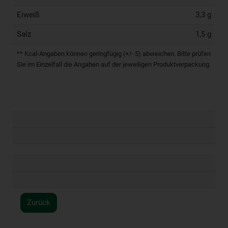
Eiweiß
3,3 g
Salz
1,5 g
** Kcal-Angaben können geringfügig (+/- 5) abweichen. Bitte prüfen
Sie im Einzelfall die Angaben auf der jeweiligen Produktverpackung.
Zurück