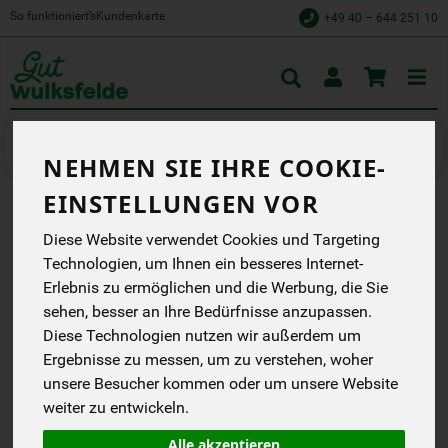
So funktioniert’s
Kundenkarte
+49 40 – 644 251 10
Toggle
cart
Wurstaufschnitt
Wurst vom Schwein
NEHMEN SIE IHRE COOKIE-
EINSTELLUNGEN VOR
LEBERWURST GROB MIT
Diese Website verwendet Cookies und Targeting
KRÄUTERN WULKSFELDE
Technologien, um Ihnen ein besseres Internet-
Erlebnis zu ermöglichen und die Werbung, die Sie
Gut Wulksfelde
sehen, besser an Ihre Bedürfnisse anzupassen.
DB
Diese Technologien nutzen wir außerdem um
Ergebnisse zu messen, um zu verstehen, woher
*
26,90 €
/ kg
unsere Besucher kommen oder um unsere Website
(26,90 € / kg)
weiter zu entwickeln.
inkl. 7% MwSt.
Alle akzeptieren