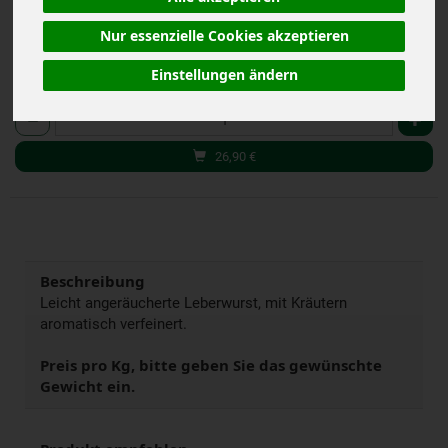
Nur essenzielle Cookies akzeptieren
Einstellungen ändern
g
Kg
Anzahl
26,90
€
Beschreibung
Leicht angeräucherte Leberwurst, mit Kräutern
aromatisch verfeinert.
Preis pro Kg, bitte geben Sie das gewünschte
Gewicht ein.