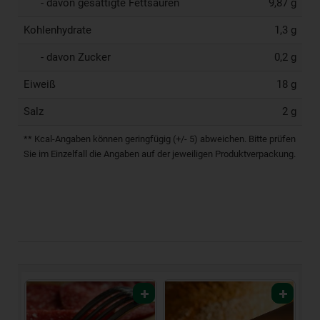
- davon gesättigte Fettsäuren
9,87 g
Kohlenhydrate
1,3 g
- davon Zucker
0,2 g
Eiweiß
18 g
Salz
2 g
** Kcal-Angaben können geringfügig (+/- 5) abweichen. Bitte prüfen
Sie im Einzelfall die Angaben auf der jeweiligen Produktverpackung.